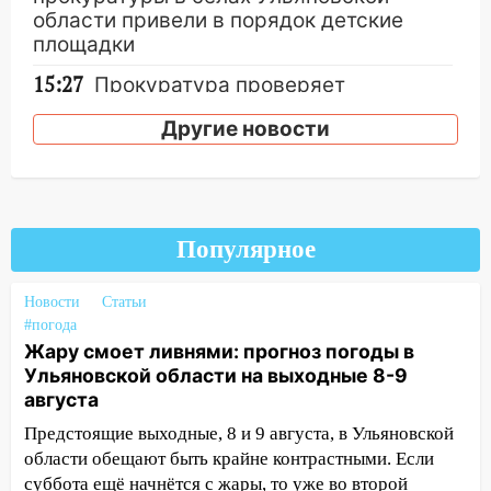
области привели в порядок детские
площадки
15:27
Прокуратура проверяет
капремонт школы в селе Кивать
Другие новости
15:08
В Кузоватово после прокурорской
проверки обновили разметку на
пешеходных переходах
14:40
На проспекте Гая в Ульяновске
Популярное
запретили остановку автомобилей на
50-метровом участке
Новости
Статьи
14:22
В Новом городе 8 августа пройдет
#погода
большой фестиваль «Наше время» с
Жару смоет ливнями: прогноз погоды в
мотофристайлом и концертом
Ульяновской области на выходные 8-9
«Мураками»
августа
Предстоящие выходные, 8 и 9 августа, в Ульяновской
14:04
Жару смоет ливнями: прогноз
области обещают быть крайне контрастными. Если
погоды в Ульяновской области на
суббота ещё начнётся с жары, то уже во второй
выходные 8-9 августа