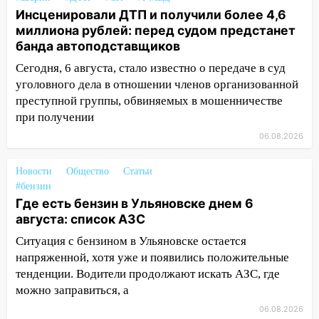
золота в составе сборной мира
Инсценировали ДТП и получили более 4,6
миллиона рублей: перед судом предстанет
11:16
В Ульяновске открыли памятную
банда автоподставщиков
доску декабристу Кондратию Рылееву
Сегодня, 6 августа, стало известно о передаче в суд
10:40
В Ульяновске спасатели ночью
уголовного дела в отношении членов организованной
нашли потерявшегося в заброшенных
преступной группы, обвиняемых в мошенничестве
садах 79-летнего мужчину
при получении
10:26
На нескольких улицах Ульяновска
06.08.2026
временно отключили холодную воду
10:14
В Ульяновске двоих участников
Новости
Общество
Статьи
#бензин
коррупционной схемы при ЦГКБ
Где есть бензин в Ульяновске днем 6
отправили в колонию на 7 и 8 лет
августа: список АЗС
09:52
Ночью беспилотники сбили над
Ситуация с бензином в Ульяновске остается
соседними Татарстаном и Саратовской
напряженной, хотя уже и появились положительные
областью
тенденции. Водители продолжают искать АЗС, где
09:41
Диана Шурыгина уверовала в
можно заправиться, а
Бога в СИЗО
06.08.2026