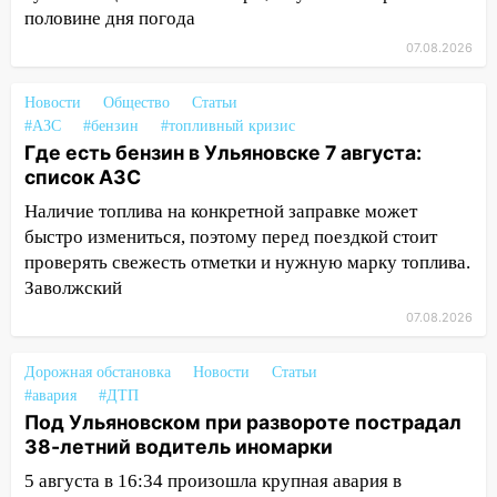
половине дня погода
13:30
В Ульяновске транспортные
07.08.2026
полицейские проведут акцию «Час
пассажира»
Новости
Общество
Статьи
13:20
В Ульяновске за один день
#АЗС
#бензин
#топливный кризис
обокрали женщину на пляже и
Где есть бензин в Ульяновске 7 августа:
подростка в сквере
список АЗС
Наличие топлива на конкретной заправке может
13:01
В Димитровграде мужчина
быстро измениться, поэтому перед поездкой стоит
выбросил из машины страйкбольную
проверять свежесть отметки и нужную марку топлива.
гранату: его задержали
Заволжский
12:34
На Ульяновскую область
07.08.2026
надвигается сильнейшая непогода: град
и шквал до 27 м/с
Дорожная обстановка
Новости
Статьи
12:31
Ульяновец хотел купить иномарку
#авария
#ДТП
из Европы и потерял 760 тысяч рублей
Под Ульяновском при развороте пострадал
38-летний водитель иномарки
12:20
В Чердаклинском районе
5 августа в 16:34 произошла крупная авария в
столкнулись «Лада» и Chevrolet: