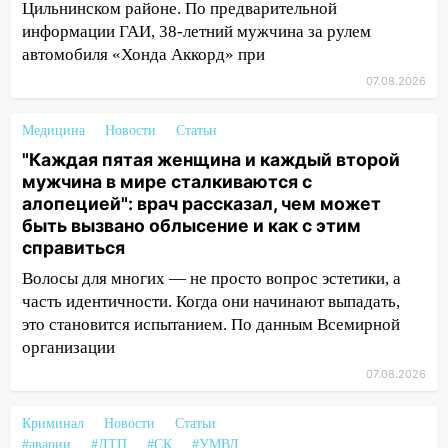
Цильнинском районе. По предварительной
пострадал 14-летний подросток
информации ГАИ, 38-летний мужчина за рулем
12:00
Где есть бензин в Ульяновске 7
автомобиля «Хонда Аккорд» при
августа: список АЗС
07.08.2026
11:50
Заснул рядом с ребёнком и
случайно задушил его: суд вынес
Медицина
Новости
Статьи
приговор
"Каждая пятая женщина и каждый второй
мужчина в мире сталкиваются с
11:38
В Ленинском районе пожар
алопецией": врач рассказал, чем может
полностью уничтожил дачный дом и
быть вызвано облысение и как с этим
сарай
справиться
11:38
В Госдуме предложили отменить
Волосы для многих — не просто вопрос эстетики, а
ЕГЭ с 2027 года
часть идентичности. Когда они начинают выпадать,
это становится испытанием. По данным Всемирной
11:25
В Ульяновске ИИ будет выявлять
организации
нарушителей на контейнерных
площадках
07.08.2026
11:20
Ульяновская шахматистка
Криминал
Новости
Статьи
Валерия Клейменова выиграла два
#аварии
#ДТП
#СК
#УМВД