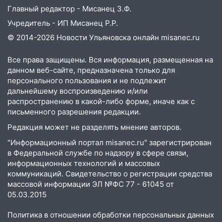
отличные шансы исправить старые
Главный редактор - Мисанец З.Ф.
ошибки
Учредитель - ИП Мисанец Р.Р.
06.08.2026
© 2014-2026 Новости Ульяновска онлайн
misanec.ru
23:20
Прогноз погоды на 7 августа в
Все права защищены. Вся информация, размещенная на
Ульяновской области
данном веб-сайте, предназначена только для
20:04
Ульяновцев приглашают на забег,
персонального пользования и не подлежит
посвящённый Дню воздушного флота
дальнейшему воспроизведению и/или
России
распространению в какой-либо форме, иначе как с
письменного разрешения редакции.
19:12
В Ульяновской области
Редакция может не разделять мнение авторов.
руководителя частной компании
наказали за сокрытие прошлого своего
"Информационный портал misanec.ru" зарегистрирован
сотрудник
в Федеральной службе по надзору в сфере связи,
информационных технологий и массовых
18:02
В Ульяновск едут звезды
коммуникаций. Свидетельство о регистрации средства
баскетбола!
массовой информации ЭЛ №ФС 77 - 61045 от
05.03.2015
17:08
Ульяновский областной суд
оставил в силе приговор руководству
Политика в отношении обработки персональных данных
«УльяновскФармации» за махинации на