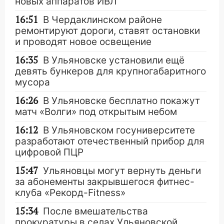
новых аппаратов ИВЛ
16:51
В Чердаклинском районе
ремонтируют дороги, ставят остановки
и проводят новое освещение
16:35
В Ульяновске установили ещё
девять бункеров для крупногабаритного
мусора
16:26
В Ульяновске бесплатно покажут
матч «Волги» под открытым небом
16:12
В Ульяновском госуниверситете
разработают отечественный прибор для
цифровой ПЦР
15:47
Ульяновцы могут вернуть деньги
за абонементы закрывшегося фитнес-
клуба «Рекорд-Fitness»
15:34
После вмешательства
прокуратуры в селах Ульяновской