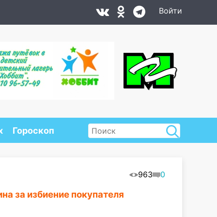
Войти
х
Гороскоп
963
0
на за избиение покупателя