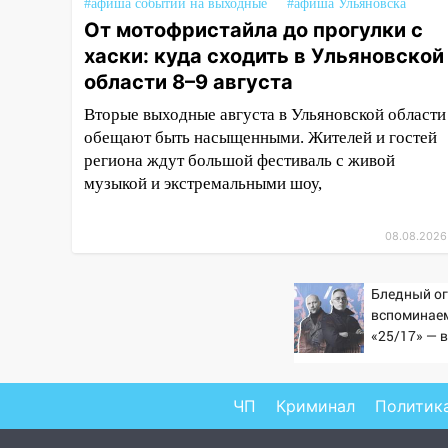
#афиша событий на выходные
#афиша Ульяновска
рельсов
От мотофристайла до прогулки с
13:22
хаски: куда сходить в Ульяновской
Упавшие деревья
перекрыли дороги в
области 8–9 августа
Ульяновске: фото
Вторые выходные августа в Ульяновской области
13:17
Непогода в Ульяновске
обещают быть насыщенными. Жителей и гостей
не закончится сегодня:
региона ждут большой фестиваль с живой
сильные ливни сохранятся 9
музыкой и экстремальными шоу,
августа
13:15
Трижды «брал в долг»
08.08.2026
без спроса: житель
Вешкаймского района похитил
Бледный ог
у знакомого 191 тысячу рублей
вспоминаем
«25/17» — 
13:14
Ураган оторвал светофор
(часто) уж
на проспекте Филатова в
Ульяновске
ЧП
Криминал
Политик
13:12
Дерево пробило крышу
дома на Новгородской в