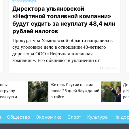
#прокуратура
Директора ульяновской
«Нефтяной топливной компании»
будут судить за неуплату 48,4 млн
рублей налогов
Прокуратура Ульяновской области направила в
суд уголовное дело в отношении 48-летнего
директора ООО «Нефтяная топливная
компания». Его обвиняют в уклонении от
08.08.2026
онь:
Житель Якутии выжил
Де
 группу
после 25 дней блужданий
де
великую и
в тайге
ра
асную
Ро
а
Общество
Экономика
Спорт
Культура
На до