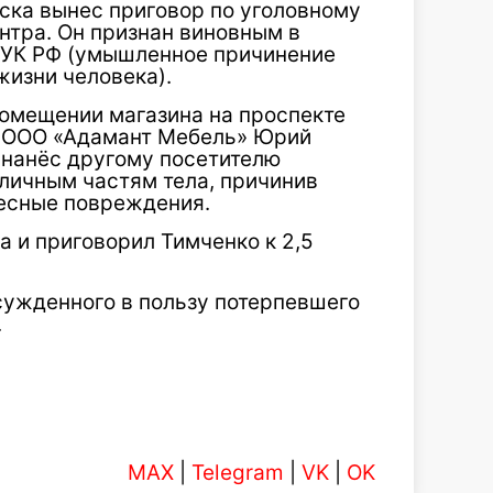
ска вынес приговор по уголовному
нтра. Он признан виновным в
11 УК РФ (умышленное причинение
жизни человека).
 помещении магазина на проспекте
р ООО «Адамант Мебель» Юрий
 нанёс другому посетителю
зличным частям тела, причинив
лесные повреждения.
а и приговорил Тимченко к 2,5
сужденного в пользу потерпевшего
.
MAX
|
Telegram
|
VK
|
OK