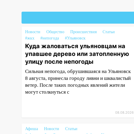
опалубку со строящегося дома
13:54
В мэрии Ульяновска
рассказали, как устраняют
последствия мощного шторма
Новости
Общество
Происшествия
Статьи
#жкх
#непогода
#Ульяновск
13:49
Стихия продолжает
Куда жаловаться ульяновцам на
крушить Ульяновск: дерево
упавшее дерево или затопленную
рухнуло на дом на
Орджоникидзе
улицу после непогоды
13:47
На Нижней Террасе
Сильная непогода, обрушившаяся на Ульяновск
мощным ветром вырвало
8 августа, принесла городу ливни и шквалистый
дерево с корнем
ветер. После таких погодных явлений жители
могут столкнуться с
13:46
Сильный ветер сорвал
крышу с СТО на проспекте
Созидателей
08.08.2026
13:35
Непогода продолжает
бить по транспорту: в
Афиша
Новости
Статьи
Ульяновске трамвай сошёл с