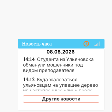
Новость часа
08.08.2026
14:14
Студента из Ульяновска
обманули мошенники под
видом преподавателя
14:12
Куда жаловаться
ульяновцам на упавшее дерево
или затопленную улицу после
непогоды
Другие новости
13:59
В Новом городе
ураганным ветром сорвало