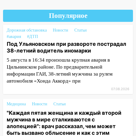
наказали за сокрытие прошлого своего
сотрудник
Популярное
18:02
В Ульяновск едут звезды
баскетбола!
Дорожная обстановка
Новости
Статьи
#авария
#ДТП
17:08
Ульяновский областной суд
Под Ульяновском при развороте пострадал
оставил в силе приговор руководству
38-летний водитель иномарки
«УльяновскФармации» за махинации на
5 августа в 16:34 произошла крупная авария в
3,2 млн рублей
Цильнинском районе. По предварительной
16:09
Ветераны легкой атлетики из
информации ГАИ, 38-летний мужчина за рулем
Ульяновска успешно выступили на
автомобиля «Хонда Аккорд» при
Чемпионате России
07.08.2026
16:02
В Ульяновской области убрали
более 28% площадей зерновых и
Медицина
Новости
Статьи
зернобобовых культур
"Каждая пятая женщина и каждый второй
мужчина в мире сталкиваются с
15:51
Бросила кирпич в жену брата: в
алопецией": врач рассказал, чем может
Ульяновской области завели дело на
быть вызвано облысение и как с этим
агрессивную женщину