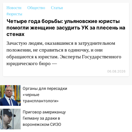
врезался в забор
Новости
Общество
Статьи
10:27
Где есть бензин в Ульяновске
#юристы
днем 6 августа: список АЗС
Четыре года борьбы: ульяновские юристы
помогли женщине засудить УК за плесень на
10:16
Внимание! В Ульяновской области
стенах
объявлена ракетная опасность
Зачастую людям, оказавшимся в затруднительном
10:00
В Старомайнском районе утонул
положении, не справиться в одиночку, и они
51-летний мужчина
обращаются к юристам. Эксперты Государственного
юридического бюро —
09:50
В Ульяновске черный коршун
застрял в тепловозе
06.08.2026
09:44
Ульяновские спасатели помогли
Органы для пересадки
юному велосипедисту на улице
«черные
Чернышевского
трансплантологи»
08:21
В Заволжском районе украли два
извлекали у еще живых
Приговор американцу
велосипеда
пациентов
Гилману за драки в
07:18
В Ульяновск идет
воронежском СИЗО
тридцатиградусная жара: какая будет
потребовали ужесточить -