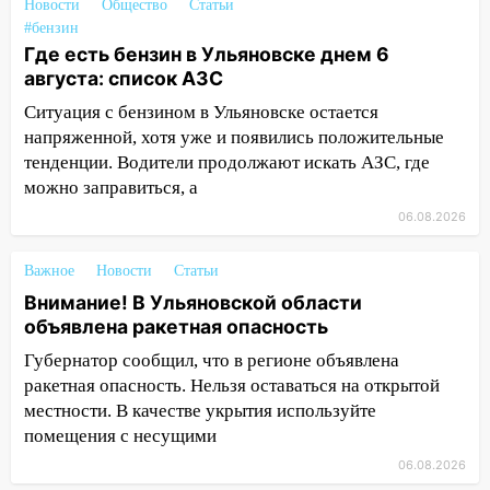
13:00
В суде защитили репутацию
Новости
Общество
Статьи
#бензин
мужчины, которого необоснованно
Где есть бензин в Ульяновске днем 6
обвиняли в жестоком обращении с
августа: список АЗС
животными
Ситуация с бензином в Ульяновске остается
12:28
Миллион на «льготниках»: в
напряженной, хотя уже и появились положительные
Ульяновской области перевозчик
тенденции. Водители продолжают искать АЗС, где
провернул хитрую схему с чужими
можно заправиться, а
проездными
06.08.2026
12:10
Ульяновский алиментщик накопил
120 тысяч долга
Важное
Новости
Статьи
11:49
Снят режим «Ракетная
Внимание! В Ульяновской области
опасность» на территории Ульяновской
объявлена ракетная опасность
области
Губернатор сообщил, что в регионе объявлена
11:30
Кабмин РФ разрешил до 1 июля
ракетная опасность. Нельзя оставаться на открытой
2027 года импорт, выпуск и обращение
местности. В качестве укрытия используйте
бензина Евро 2, Евро 3, Евро 4
помещения с несущими
06.08.2026
11:12
Соцсети: на Рябикова автомобиль