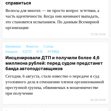
справиться
15:47
На улице Радищева сбили
Волосы для многих — не просто вопрос эстетики, а
курьера: крупная авария в Ульяновске
часть идентичности. Когда они начинают выпадать,
это становится испытанием. По данным Всемирной
15:15
Проводил до квартиры и ограбил:
организации
новый кавалер женщины оказался
рецидивистом
07.08.2026
14:26
В Ульяновске ограничат движение
Криминал
Новости
Статьи
по улице Ефремова
#аварии
#ДТП
#СК
#УМВД
Инсценировали ДТП и получили более 4,6
14:23
67% ульяновцев готовы
миллиона рублей: перед судом предстанет
передумать увольняться, если им
банда автоподставщиков
повысят зарплату
Сегодня, 6 августа, стало известно о передаче в суд
14:01
Инсценировали ДТП и получили
уголовного дела в отношении членов организованной
более 4,6 миллиона рублей: перед
преступной группы, обвиняемых в мошенничестве
судом предстанет банда
при получении
автоподставщиков
06.08.2026
13:36
В Инзе произошел крупный пожар