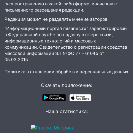
Ульяновской области
распространению в какой-либо форме, иначе как с
письменного разрешения редакции.
18:00
Мотофристайл, рок и силовой
Редакция может не разделять мнение авторов.
экстрим: в Ульяновске пройдет
большой фестиваль «Наше время»
"Информационный портал misanec.ru" зарегистрирован
в Федеральной службе по надзору в сфере связи,
17:30
Где есть бензин в Ульяновске 5
информационных технологий и массовых
августа после рабочего дня: список АЗС
коммуникаций. Свидетельство о регистрации средства
массовой информации ЭЛ №ФС 77 - 61045 от
17:05
«Обыск» по видеосвязи: в
05.03.2015
Ульяновске задержали 19-летнюю
сообщницу мошенников
Политика в отношении обработки персональных данных
16:12
Едва не перерезал горло: в
Скачать приложение:
Вешкайме посиделки с судимым
знакомым закончились для женщины
больницей
16:06
18-летняя девушка без прав
Наша статистика:
перевернулась на мопеде и попала в
больницу