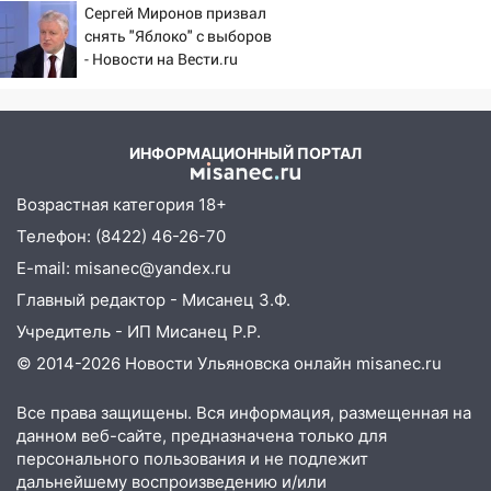
Сергей Миронов призвал
погода в четверг
Новости на Вести.ru
снять "Яблоко" с выборов
06:00
Четыре года борьбы: ульяновские
- Новости на Вести.ru
юристы помогли женщине засудить УК
за плесень на стенах
05:00
Кому 6 августа звезды сулят
ИНФОРМАЦИОННЫЙ ПОРТАЛ
прибыль, а кому — испытания на
прочность
Возрастная категория 18+
05.08.2026
Телефон: (8422) 46-26-70
22:58
Соцсети: на проспекте Тюленева
E-mail: misanec@yandex.ru
ДТП с мотоциклистом
Главный редактор - Мисанец З.Ф.
20:22
Мошенники обманули 92-летнюю
Учредитель - ИП Мисанец Р.Р.
жительницу Ульяновской области
© 2014-2026 Новости Ульяновска онлайн
misanec.ru
19:14
Житель Ульяновской области
Все права защищены. Вся информация, размещенная на
подвез троих незнакомцев на трассе и
данном веб-сайте, предназначена только для
заработал уголовное дело
персонального пользования и не подлежит
18:14
Прогноз погоды на 6 августа в
дальнейшему воспроизведению и/или