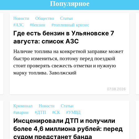
Популярное
Новости
Общество
Статьи
#АЗС
#бензин
#топливный кризис
Где есть бензин в Ульяновске 7
августа: список АЗС
Наличие топлива на конкретной заправке может
быстро измениться, поэтому перед поездкой
стоит проверять свежесть отметки и нужную
марку топлива. Заволжский
07.08.2026
Криминал
Новости
Статьи
#аварии
#ДТП
#СК
#УМВД
Инсценировали ДТП и получили
более 4,6 миллиона рублей: перед
судом предстанет банда