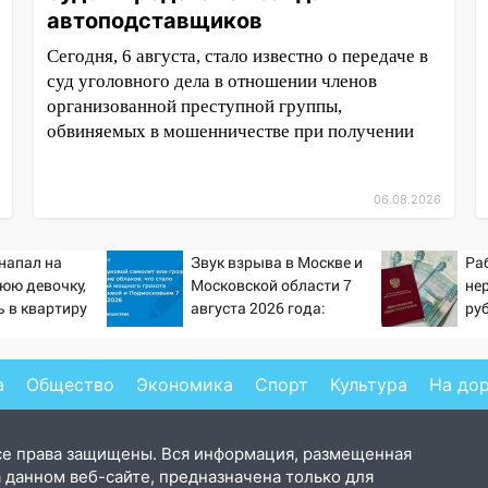
автоподставщиков
Сегодня, 6 августа, стало известно о передаче в
суд уголовного дела в отношении членов
организованной преступной группы,
обвиняемых в мошенничестве при получении
06.08.2026
напал на
Звук взрыва в Москве и
Ра
юю девочку,
Московской области 7
не
 в квартиру
августа 2026 года:
ру
Причины, источник,
пен
откуда был громкий
Pr
хлопок
а
Общество
Экономика
Спорт
Культура
На до
се права защищены. Вся информация, размещенная
 данном веб-сайте, предназначена только для