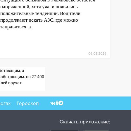
напряженной, хотя уже и появились
положительные тенденции. Водители
продолжают искать АЗС, где можно
заправиться, а
06.08.2026
ботающим, и
работающим: по 27 400
блей вручат
сионерам в сентябре -
imaMedia.ru
рогах
Гороскоп
Скачать приложение: