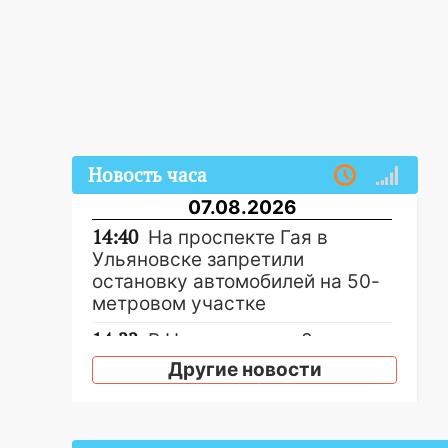
Новость часа
07.08.2026
14:40
На проспекте Гая в
Ульяновске запретили
остановку автомобилей на 50-
метровом участке
14:22
В Новом городе 8 августа
пройдет большой фестиваль
Другие новости
«Наше время» с
мотофристайлом и концертом
«Мураками»