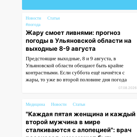
14:04
Жару смоет ливнями:
прогноз погоды в Ульяновской
области на выходные 8-9
Новости
Статьи
августа
#погода
Жару смоет ливнями: прогноз
13:30
В Ульяновске
погоды в Ульяновской области на
транспортные
выходные 8-9 августа
полицейские проведут акцию
«Час пассажира»
Предстоящие выходные, 8 и 9 августа, в
Ульяновской области обещают быть крайне
13:20
В Ульяновске за один
контрастными. Если суббота ещё начнётся с
день обокрали женщину на
жары, то уже во второй половине дня погода
пляже и подростка в сквере
07.08.2026
13:01
В Димитровграде
мужчина выбросил из машины
Медицина
Новости
Статьи
страйкбольную гранату: его
задержали
"Каждая пятая женщина и каждый
второй мужчина в мире
12:34
На Ульяновскую область
сталкиваются с алопецией": врач
надвигается сильнейшая