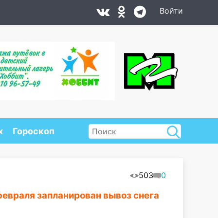
Войти
х
Гороскоп
503
0
февраля запланирован вывоз снега