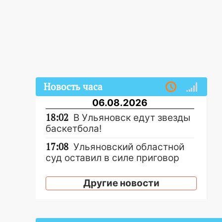
Новость часа
06.08.2026
18:02
В Ульяновск едут звезды
баскетбола!
17:08
Ульяновский областной
суд оставил в силе приговор
руководству
«УльяновскФармации» за
Другие новости
махинации на 3,2 млн рублей
16:09
Ветераны легкой
атлетики из Ульяновска