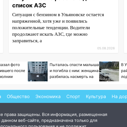
список АЗС
Ситуация с бензином в Ульяновске остается
напряженной, хотя уже и появились
положительные тенденции. Водители
продолжают искать АЗС, где можно
заправиться, а
05.08.2026
казал фото
Пыталась спасти малыша
В 
ившего после
и погибла с ним: женщина
ра
молнии
разбилась насмерть на
ло
глазах у детей 06/08/2026
– Новости
а
Общество
Экономика
Спорт
Культура
На до
се права защищены. Вся информация, размещенная
 данном веб-сайте, предназначена только для
ерсонального пользования и не подлежит