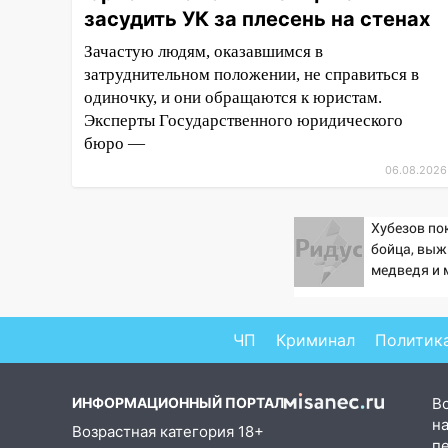
14:26
засудить УК за плесень на стенах
В Ульяновске ограничат
движение по улице Ефремова
Зачастую людям, оказавшимся в
затруднительном положении, не справиться в
14:23
67% ульяновцев готовы
одиночку, и они обращаются к юристам.
передумать увольняться, если
им повысят зарплату
Эксперты Государственного юридического
бюро —
14:01
Инсценировали ДТП и
06.08.2026
получили более 4,6 миллиона
рублей: перед судом
предстанет банда
Хубезов по
автоподставщиков
бойца, выж
медведя и 
13:36
В Инзе произошел
крупный пожар
13:00
ЧП
Криминал
Политик
В суде защитили
репутацию мужчины, которого
необоснованно обвиняли в
ИНФОРМАЦИОННЫЙ ПОРТАЛ
В
жестоком обращении с
на
животными
Возрастная категория 18+
п