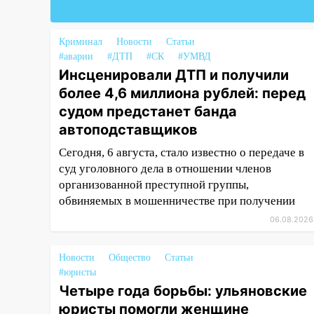
успешно выступили на
Чемпионате России
Криминал
Новости
Статьи
16:02
В Ульяновской области
#аварии
#ДТП
#СК
#УМВД
убрали более 28% площадей
Инсценировали ДТП и получили
зерновых и зернобобовых
более 4,6 миллиона рублей: перед
культур
судом предстанет банда
15:51
Бросила кирпич в жену
автоподставщиков
брата: в Ульяновской области
Сегодня, 6 августа, стало известно о передаче в
завели дело на агрессивную
суд уголовного дела в отношении членов
женщину
организованной преступной группы,
15:47
На улице Радищева
обвиняемых в мошенничестве при получении
сбили курьера: крупная авария
06.08.2026
в Ульяновске
15:15
Проводил до квартиры и
Новости
Общество
Статьи
ограбил: новый кавалер
#юристы
женщины оказался
Четыре года борьбы: ульяновские
рецидивистом
юристы помогли женщине