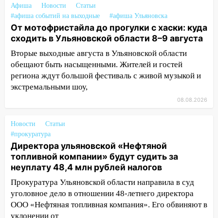
празднованию Дня сотрудника органов
Афиша
Новости
Статьи
следствия Российской Федерации
#афиша событий на выходные
#афиша Ульяновска
От мотофристайла до прогулки с хаски: куда
19:30
Ульяновцев приглашают
сходить в Ульяновской области 8–9 августа
поддержать «Симбирскую чебурашку»
на фестивале «ФормАРТ»
Вторые выходные августа в Ульяновской области
обещают быть насыщенными. Жителей и гостей
18:11
Ульяновская область стала
региона ждут большой фестиваль с живой музыкой и
пилотным регионом проекта
экстремальными шоу,
«Культурное долголетие»
08.08.2026
17:23
Прогноз погоды в Ульяновской
области на 8 августа
Новости
Статьи
#прокуратура
17:16
В реанимацию Ульяновской
Директора ульяновской «Нефтяной
областной больницы поступили шесть
топливной компании» будут судить за
новых аппаратов ИВЛ
неуплату 48,4 млн рублей налогов
16:51
В Чердаклинском районе
Прокуратура Ульяновской области направила в суд
ремонтируют дороги, ставят остановки
уголовное дело в отношении 48-летнего директора
и проводят новое освещение
ООО «Нефтяная топливная компания». Его обвиняют в
16:35
уклонении от
В Ульяновске установили ещё