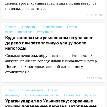
ливень, гроза, крупный град и шквалистый ветер. За
11:16
В Ульяновске ищут 37-летнего
несколько часов стихия
мужчину, пропавшего ещё 19 июля
08.08.2026
10:30
От мотофристайла до прогулки с
хаски: куда сходить в Ульяновской
Новости
Общество
Происшествия
Статьи
области 8–9 августа
#жкх
#непогода
#Ульяновск
Куда жаловаться ульяновцам на упавшее
10:11
Директора ульяновской
дерево или затопленную улицу после
«Нефтяной топливной компании» будут
непогоды
судить за неуплату 48,4 млн рублей
налогов
Сильная непогода, обрушившаяся на Ульяновск 8
августа, принесла городу ливни и шквалистый ветер.
09:28
Дети на дорогах: пострадали
После таких погодных явлений жители могут
велосипедисты, мотоциклисты и
столкнуться с
пешеходы. Обзор крупных аварий в
Ульяновской области
08.08.2026
08:30
Поджог со свечой, 16 сгоревших
Новости
Происшествия
Статьи
домов и выстрел за водку
#непогода
#последствия непогоды
#Ульяновск
#ураган
Ураган ударил по Ульяновску: сорванные
07:50
Какая погоды будет днем 8
крыши, поваленные деревья, затопленные