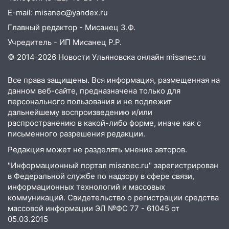
15:08
В Кузоватово после прокурорской
E-mail: misanec@yandex.ru
проверки обновили разметку на
Главный редактор - Мисанец З.Ф.
пешеходных переходах
Учредитель - ИП Мисанец Р.Р.
14:40
На проспекте Гая в Ульяновске
© 2014-2026 Новости Ульяновска онлайн
misanec.ru
запретили остановку автомобилей на
50-метровом участке
Все права защищены. Вся информация, размещенная на
14:22
В Новом городе 8 августа пройдет
данном веб-сайте, предназначена только для
большой фестиваль «Наше время» с
персонального пользования и не подлежит
мотофристайлом и концертом
дальнейшему воспроизведению и/или
«Мураками»
распространению в какой-либо форме, иначе как с
письменного разрешения редакции.
14:04
Жару смоет ливнями: прогноз
Редакция может не разделять мнение авторов.
погоды в Ульяновской области на
выходные 8-9 августа
"Информационный портал misanec.ru" зарегистрирован
в Федеральной службе по надзору в сфере связи,
13:30
В Ульяновске транспортные
информационных технологий и массовых
полицейские проведут акцию «Час
коммуникаций. Свидетельство о регистрации средства
пассажира»
массовой информации ЭЛ №ФС 77 - 61045 от
05.03.2015
13:20
В Ульяновске за один день