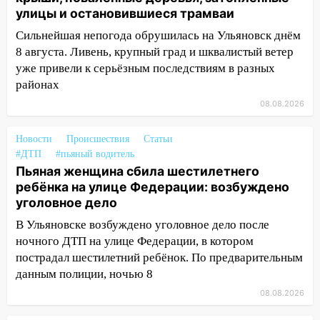
августа
улицы и остановившиеся трамваи
06:45
Императорский мост в
Сильнейшая непогода обрушилась на Ульяновск днём
Ульяновске останется закрытым до
8 августа. Ливень, крупный град и шквалистый ветер
утра 10 августа
уже привели к серьёзным последствиям в разных
05:18
Судьба готовит сюрприз: гороскоп
районах
на 8 августа — кому повезет с
08.08.2026
деньгами, а кого ждет неожиданная
встреча
Новости
Происшествия
Статьи
#ДТП
#пьяный водитель
04:47
В Ульяновской области объявили
Пьяная женщина сбила шестилетнего
ракетную опасность: звучат сирены
ребёнка на улице Федерации: возбуждено
07.08.2026
уголовное дело
20:40
Ульяновские аграрии смогут
В Ульяновске возбуждено уголовное дело после
купить тракторы с отсрочкой платежа
ночного ДТП на улице Федерации, в котором
до декабря
пострадал шестилетний ребёнок. По предварительным
19:34
данным полиции, ночью 8
В следственном управлении
состоялось торжественное
08.08.2026
мероприятие, приуроченное к