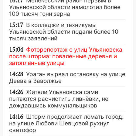
16:17
Мелекесский район первым в
Ульяновской области намолотил более
100 тысяч тонн зерна
15:17
В колледжи и техникумы
Ульяновской области подали более 10
тысяч заявлений
15:04
Фоторепортаж с улиц Ульяновска
после шторма: поваленные деревья и
затопленные улицы
14:28
Ураган вырвал остановку на улице
Деева в Заволжье
14:26
Жители Ульяновска сами
пытаются расчистить ливнёвки, не
дождавшись коммунальщиков
14:16
Шторм продолжает ломать город:
на улице Любови Шевцовой рухнул
светофор