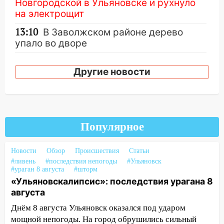
Новгородской в Ульяновске и рухнуло
на электрощит
13:10
В Заволжском районе дерево
упало во дворе
13:08
Ураган ударил по Ульяновску:
Другие новости
сорванные крыши, поваленные деревья,
затопленные улицы и остановившиеся
трамваи
12:17
Ульяновск накрыл крупный град:
после ливня город снова уходит под
Популярное
воду
Новости
Обзор
Происшествия
Статьи
12:12
Прокуратура взяла на контроль
#ливень
#последствия непогоды
#Ульяновск
ДТП с шестилетним ребёнком на улице
#ураган 8 августа
#шторм
Федерации
«Ульяновскалипсис»: последствия урагана 8
августа
12:01
Пьяная женщина сбила
шестилетнего ребёнка на улице
Днём 8 августа Ульяновск оказался под ударом
Федерации: возбуждено уголовное дело
мощной непогоды. На город обрушились сильный