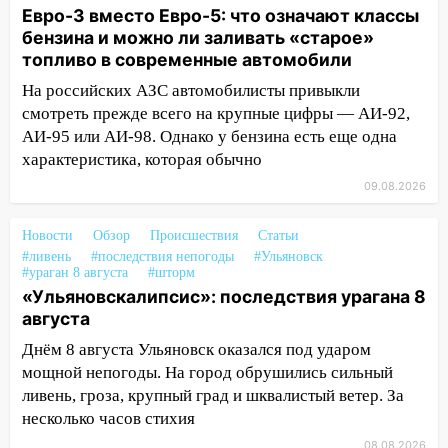
Евро-3 вместо Евро-5: что означают классы
как устраняют последствия мощного
бензина и можно ли заливать «старое»
шторма
топливо в современные автомобили
13:49
Стихия продолжает крушить
На российских АЗС автомобилисты привыкли
Ульяновск: дерево рухнуло на дом на
смотреть прежде всего на крупные цифры — АИ-92,
Орджоникидзе
АИ-95 или АИ-98. Однако у бензина есть еще одна
13:47
На Нижней Террасе мощным
характеристика, которая обычно
ветром вырвало дерево с корнем
09.08.2026
13:46
Сильный ветер сорвал крышу с
Новости
Обзор
Происшествия
Статьи
СТО на проспекте Созидателей
#ливень
#последствия непогоды
#Ульяновск
#ураган 8 августа
13:35
#шторм
Непогода продолжает бить по
«Ульяновскалипсис»: последствия урагана 8
транспорту: в Ульяновске трамвай
августа
сошёл с рельсов
Днём 8 августа Ульяновск оказался под ударом
13:22
Упавшие деревья перекрыли
мощной непогоды. На город обрушились сильный
дороги в Ульяновске: фото
ливень, гроза, крупный град и шквалистый ветер. За
13:17
Непогода в Ульяновске не
несколько часов стихия
закончится сегодня: сильные ливни
08.08.2026