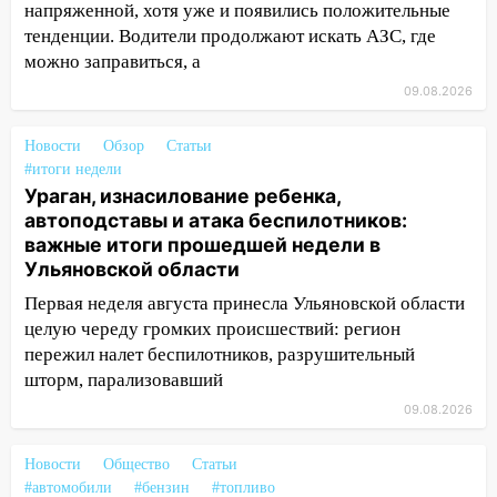
14:28
Ураган вырвал остановку на улице
напряженной, хотя уже и появились положительные
Деева в Заволжье
тенденции. Водители продолжают искать АЗС, где
можно заправиться, а
14:26
Жители Ульяновска сами
пытаются расчистить ливнёвки, не
09.08.2026
дождавшись коммунальщиков
Новости
Обзор
Статьи
14:16
Шторм продолжает ломать город:
#итоги недели
на улице Любови Шевцовой рухнул
Ураган, изнасилование ребенка,
светофор
автоподставы и атака беспилотников:
важные итоги прошедшей недели в
14:14
Студента из Ульяновска обманули
Ульяновской области
мошенники под видом преподавателя
Первая неделя августа принесла Ульяновской области
14:12
Куда жаловаться ульяновцам на
целую череду громких происшествий: регион
упавшее дерево или затопленную улицу
пережил налет беспилотников, разрушительный
после непогоды
шторм, парализовавший
13:59
В Новом городе ураганным
09.08.2026
ветром сорвало опалубку со
строящегося дома
Новости
Общество
Статьи
#автомобили
#бензин
#топливо
13:54
В мэрии Ульяновска рассказали,