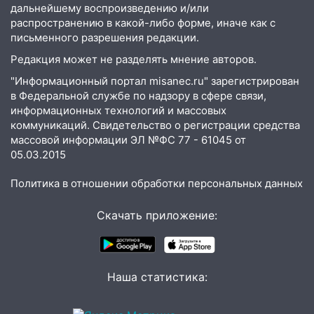
дальнейшему воспроизведению и/или
09:28
Дети на дорогах: пострадали
распространению в какой-либо форме, иначе как с
велосипедисты, мотоциклисты и
письменного разрешения редакции.
пешеходы. Обзор крупных аварий в
Редакция может не разделять мнение авторов.
Ульяновской области
"Информационный портал misanec.ru" зарегистрирован
08:30
Поджог со свечой, 16 сгоревших
в Федеральной службе по надзору в сфере связи,
домов и выстрел за водку
информационных технологий и массовых
коммуникаций. Свидетельство о регистрации средства
07:50
Какая погоды будет днем 8
массовой информации ЭЛ №ФС 77 - 61045 от
августа
05.03.2015
06:45
Императорский мост в
Политика в отношении обработки персональных данных
Ульяновске останется закрытым до
утра 10 августа
Скачать приложение:
05:18
Судьба готовит сюрприз: гороскоп
на 8 августа — кому повезет с
деньгами, а кого ждет неожиданная
встреча
Наша статистика:
04:47
В Ульяновской области объявили