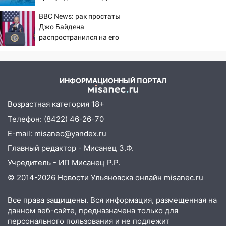
после ливня город снова уходит под
ответила Россия, полный
воду
BBC News: рак простаты
разбор провала операции
Джо Байдена
Украины от военкора
12:12
Прокуратура взяла на контроль
распространился на его
Коца
ДТП с шестилетним ребёнком на улице
кости и органы
Федерации
12:01
Пьяная женщина сбила
ИНФОРМАЦИОННЫЙ ПОРТАЛ
шестилетнего ребёнка на улице
Федерации: возбуждено уголовное дело
Возрастная категория 18+
11:16
В Ульяновске ищут 37-летнего
Телефон: (8422) 46-26-70
мужчину, пропавшего ещё 19 июля
E-mail: misanec@yandex.ru
10:30
От мотофристайла до прогулки с
Главный редактор - Мисанец З.Ф.
хаски: куда сходить в Ульяновской
Учредитель - ИП Мисанец Р.Р.
области 8–9 августа
© 2014-2026 Новости Ульяновска онлайн
misanec.ru
10:11
Директора ульяновской
«Нефтяной топливной компании» будут
Все права защищены. Вся информация, размещенная на
судить за неуплату 48,4 млн рублей
данном веб-сайте, предназначена только для
налогов
персонального пользования и не подлежит