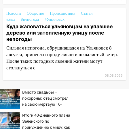
сохранятся 9 августа
13:15
Новости
Трижды «брал в долг» без спроса:
Общество
Происшествия
Статьи
#жкх
#непогода
#Ульяновск
житель Вешкаймского района похитил у
Куда жаловаться ульяновцам на упавшее
знакомого 191 тысячу рублей
дерево или затопленную улицу после
13:14
Ураган оторвал светофор на
непогоды
проспекте Филатова в Ульяновске
Сильная непогода, обрушившаяся на Ульяновск 8
13:12
Дерево пробило крышу дома на
августа, принесла городу ливни и шквалистый ветер.
Новгородской в Ульяновске и рухнуло
После таких погодных явлений жители могут
на электрощит
столкнуться с
08.08.2026
13:10
В Заволжском районе дерево
упало во дворе
Вместо свадьбы –
13:08
Ураган ударил по Ульяновску:
похороны: отец смотрел
сорванные крыши, поваленные деревья,
на свою мертвую 16-
затопленные улицы и остановившиеся
летнюю дочь и не мог
трамваи
Итоги 40-дневного плана
сдержать слезы
Зеленского по
12:17
Ульяновск накрыл крупный град:
принуждению к миру: как