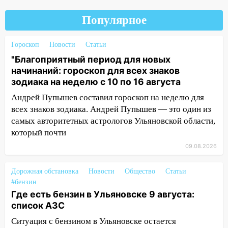
17:00
«Ульяновскалипсис»: последствия
урагана 8 августа
Популярное
16:38
Прогноз погоды в Ульяновской
области на 9 августа
Гороскоп
Новости
Статьи
"Благоприятный период для новых
16:34
Из-за мощной непогоды в
начинаний: гороскоп для всех знаков
Ульяновске отменили фестиваль «Наше
зодиака на неделю с 10 по 16 августа
время»
Андрей Пупышев составил гороскоп на неделю для
16:17
Мелекесский район первым в
всех знаков зодиака. Андрей Пупышев — это один из
Ульяновской области намолотил более
самых авторитетных астрологов Ульяновской области,
100 тысяч тонн зерна
который почти
15:17
В колледжи и техникумы
09.08.2026
Ульяновской области подали более 10
тысяч заявлений
Дорожная обстановка
Новости
Общество
Статьи
#бензин
15:04
Фоторепортаж с улиц Ульяновска
Где есть бензин в Ульяновске 9 августа:
после шторма: поваленные деревья и
список АЗС
затопленные улицы
Ситуация с бензином в Ульяновске остается