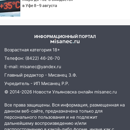
11:38
В Госдуме предложили отменить
в Уфе 8–9 августа
ЕГЭ с 2027 года
11:25
В Ульяновске ИИ будет выявлять
нарушителей на контейнерных
площадках
ИНФОРМАЦИОННЫЙ ПОРТАЛ
11:20
Ульяновская шахматистка
Валерия Клейменова выиграла два
Возрастная категория 18+
золота в составе сборной мира
Телефон: (8422) 46-26-70
11:16
В Ульяновске открыли памятную
E-mail: misanec@yandex.ru
доску декабристу Кондратию Рылееву
Главный редактор - Мисанец З.Ф.
10:40
В Ульяновске спасатели ночью
Учредитель - ИП Мисанец Р.Р.
нашли потерявшегося в заброшенных
© 2014-2026 Новости Ульяновска онлайн
misanec.ru
садах 79-летнего мужчину
Все права защищены. Вся информация, размещенная на
10:26
На нескольких улицах Ульяновска
данном веб-сайте, предназначена только для
временно отключили холодную воду
персонального пользования и не подлежит
10:14
В Ульяновске двоих участников
дальнейшему воспроизведению и/или
распространению в какой-либо форме, иначе как с