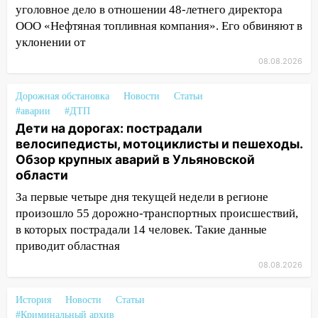
уголовное дело в отношении 48-летнего директора
разработают отечественный прибор для
ООО «Нефтяная топливная компания». Его обвиняют в
цифровой ПЦР
уклонении от
15:47
Ульяновцы могут вернуть деньги
08.08.2026
за абонементы закрывшегося фитнес-
клуба «Рекорд-Fitness»
Дорожная обстановка
Новости
Статьи
15:34
После вмешательства
#аварии
#ДТП
прокуратуры в селах Ульяновской
Дети на дорогах: пострадали
области привели в порядок детские
велосипедисты, мотоциклисты и пешеходы.
площадки
Обзор крупных аварий в Ульяновской
области
15:27
Прокуратура проверяет
За первые четыре дня текущей недели в регионе
капремонт школы в селе Кивать
произошло 55 дорожно-транспортных происшествий,
15:08
В Кузоватово после прокурорской
в которых пострадали 14 человек. Такие данные
проверки обновили разметку на
приводит областная
пешеходных переходах
08.08.2026
14:40
На проспекте Гая в Ульяновске
запретили остановку автомобилей на
История
Новости
Статьи
50-метровом участке
#Криминальный архив