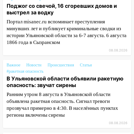
Поджог со свечой, 16 сгоревших домов и
14:22
В Новом городе 8 августа пройдет
выстрел за водку
большой фестиваль «Наше время» с
Портал misanec.ru вспоминает преступления
мотофристайлом и концертом
минувших лет и публикует криминальные сводки из
«Мураками»
истории Ульяновской области за 6-7 августа. 6 августа
14:04
Жару смоет ливнями: прогноз
1866 года в Сызранском
погоды в Ульяновской области на
08.08.2026
выходные 8-9 августа
13:30
В Ульяновске транспортные
Важное
Новости
Происшествия
Статьи
полицейские проведут акцию «Час
#ракетная опасность
пассажира»
В Ульяновской области объявили ракетную
опасность: звучат сирены
13:20
В Ульяновске за один день
Ранним утром 8 августа в Ульяновской области
обокрали женщину на пляже и
объявлена ракетная опасность. Сигнал тревоги
подростка в сквере
прозвучал примерно в 4:30. В населённых пунктах
13:01
В Димитровграде мужчина
региона включены сирены
выбросил из машины страйкбольную
08.08.2026
гранату: его задержали