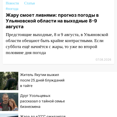
12:34
На Ульяновскую область
Новости
Статьи
надвигается сильнейшая непогода: град
#погода
и шквал до 27 м/с
Жару смоет ливнями: прогноз погоды в
Ульяновской области на выходные 8-9
12:31
Ульяновец хотел купить иномарку
августа
из Европы и потерял 760 тысяч рублей
Предстоящие выходные, 8 и 9 августа, в Ульяновской
12:20
В Чердаклинском районе
области обещают быть крайне контрастными. Если
столкнулись «Лада» и Chevrolet:
суббота ещё начнётся с жары, то уже во второй
пострадал 14-летний подросток
половине дня погода
12:00
07.08.2026
Где есть бензин в Ульяновске 7
августа: список АЗС
Житель Якутии выжил
11:50
Заснул рядом с ребёнком и
после 25 дней блужданий
случайно задушил его: суд вынес
в тайге
приговор
Друг Усольцевых
11:38
В Ленинском районе пожар
рассказал о тайной семье
полностью уничтожил дачный дом и
бизнесмена
сарай
Жара до +32°C ожидается