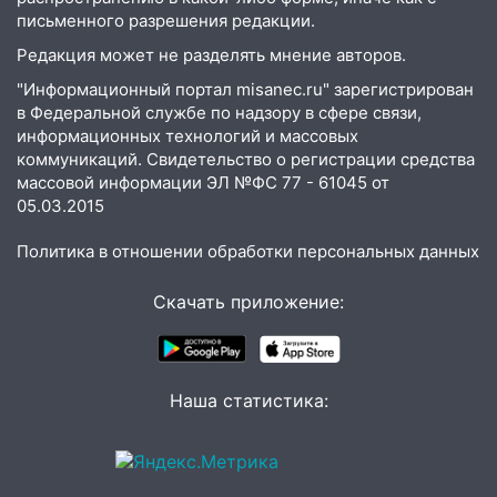
коррупционной схемы при ЦГКБ
письменного разрешения редакции.
отправили в колонию на 7 и 8 лет
Редакция может не разделять мнение авторов.
09:52
Ночью беспилотники сбили над
соседними Татарстаном и Саратовской
"Информационный портал misanec.ru" зарегистрирован
областью
в Федеральной службе по надзору в сфере связи,
информационных технологий и массовых
09:41
Диана Шурыгина уверовала в
коммуникаций. Свидетельство о регистрации средства
Бога в СИЗО
массовой информации ЭЛ №ФС 77 - 61045 от
05.03.2015
09:35
В Ульяновске директора фирмы
будут судить за неуплату налогов на 48
Политика в отношении обработки персональных данных
млн рублей
Скачать приложение:
08:22
Подросток на питбайке сбил
велосипедистку: пострадали двое
07:20
Жара возвращается: ожидается
знойный и сухой четверг
Наша статистика:
06:00
Под Ульяновском при развороте
пострадал 38-летний водитель
иномарки