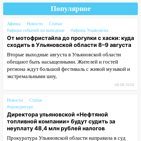
поддержать «Симбирскую чебурашку»
на фестивале «ФормАРТ»
Популярное
18:11
Ульяновская область стала
Афиша
Новости
Статьи
пилотным регионом проекта
#афиша событий на выходные
#афиша Ульяновска
«Культурное долголетие»
От мотофристайла до прогулки с хаски: куда
17:16
В реанимацию Ульяновской
сходить в Ульяновской области 8–9 августа
областной больницы поступили шесть
Вторые выходные августа в Ульяновской области
новых аппаратов ИВЛ
обещают быть насыщенными. Жителей и гостей
региона ждут большой фестиваль с живой музыкой и
16:51
В Чердаклинском районе
экстремальными шоу,
ремонтируют дороги, ставят остановки
и проводят новое освещение
08.08.2026
16:35
В Ульяновске установили ещё
Новости
Статьи
девять бункеров для крупногабаритного
#прокуратура
мусора
Директора ульяновской «Нефтяной
16:26
В Ульяновске бесплатно покажут
топливной компании» будут судить за
матч «Волги» под открытым небом
неуплату 48,4 млн рублей налогов
Прокуратура Ульяновской области направила в суд
16:12
В Ульяновском госуниверситете