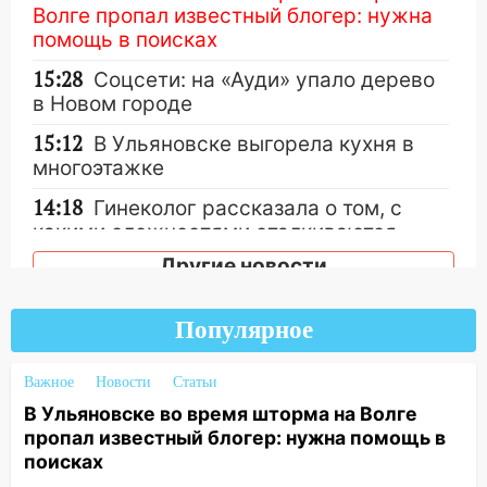
Волге пропал известный блогер: нужна
помощь в поисках
15:28
Соцсети: на «Ауди» упало дерево
в Новом городе
15:12
В Ульяновске выгорела кухня в
многоэтажке
14:18
Гинеколог рассказала о том, с
какими сложностями сталкиваются
молодые мамы
Другие новости
13:02
Соцсети: на улице Розы
Люксембург дерево упало на
Популярное
автомобиль
13:00
«Благоприятный период для
Важное
Новости
Статьи
новых начинаний: гороскоп для всех
В Ульяновске во время шторма на Волге
знаков зодиака на неделю с 10 по 16
пропал известный блогер: нужна помощь в
августа
поисках