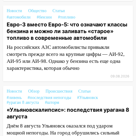
05:05
День, когда всё может
измениться: гороскоп на 9 августа —
Новости
Общество
Статьи
три знака получат шанс, который нельзя
#автомобили
#бензин
#топливо
упустить
Евро-3 вместо Евро-5: что означают классы
бензина и можно ли заливать «старое»
08.08.2026
топливо в современные автомобили
20:10
Во время урагана в Ульяновске на
На российских АЗС автомобилисты привыкли
Волге перевернулась лодка
смотреть прежде всего на крупные цифры — АИ-92,
19:55
В Ульяновске упавшее дерево
АИ-95 или АИ-98. Однако у бензина есть еще одна
заблокировало в машине двух женщин
характеристика, которая обычно
17:15
09.08.2026
В Ульяновской области
ремонтируют девять мостов: один уже
готов, ещё два — почти завершены
Новости
Обзор
Происшествия
Статьи
#ливень
#последствия непогоды
#Ульяновск
17:00
«Ульяновскалипсис»: последствия
#ураган 8 августа
#шторм
урагана 8 августа
«Ульяновскалипсис»: последствия урагана 8
августа
16:38
Прогноз погоды в Ульяновской
Днём 8 августа Ульяновск оказался под ударом
области на 9 августа
мощной непогоды. На город обрушились сильный