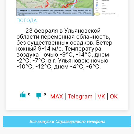
ПОГОДА
23 февраля в Ульяновской
области переменная облачность,
без существенных осадков. Ветер
южный 9-14 м/с. Температура
воздуха ночью -9°С, -14°С, днем
-2°С, -7°С, в г. Ульяновск: ночью
-10°С, -12°С, днем -4°С, -6°С.
0
0
MAX
|
Telegram
|
VK
|
OK
Все выпуски Справедливого телефона