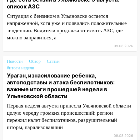
автоподставы и атака беспилотников:
список АЗС
важные итоги прошедшей недели в
Ситуация с бензином в Ульяновске остается
Ульяновской области
напряженной, хотя уже и появились положительные
08:20
В Ульяновске восстановили
тенденции. Водители продолжают искать АЗС, где
трамвайную и троллейбусную
можно заправиться, а
инфраструктуру после шторма.
09.08.2026
08:19
Внимание! В Цильнинском районе
Новости
Обзор
Статьи
пропал 67-летний мужчина
#итоги недели
08:11
На Ульяновск снова надвигается
Ураган, изнасилование ребенка,
непогода
автоподставы и атака беспилотников:
важные итоги прошедшей недели в
07:30
Евро-3 вместо Евро-5: что
Ульяновской области
означают классы бензина и можно ли
Первая неделя августа принесла Ульяновской области
заливать «старое» топливо в
целую череду громких происшествий: регион
современные автомобили
пережил налет беспилотников, разрушительный
06:30
Какая погода будет в Ульяновской
шторм, парализовавший
области днем 9 августа
09.08.2026