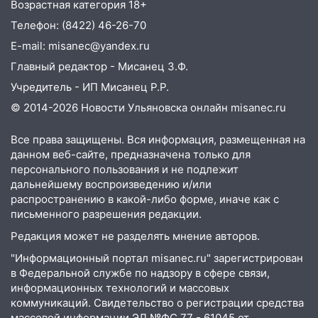
Возрастная категория 18+
14:16
Шторм продолжает ломать город:
Телефон: (8422) 46-26-70
на улице Любови Шевцовой рухнул
E-mail: misanec@yandex.ru
светофор
Главный редактор - Мисанец З.Ф.
14:14
Студента из Ульяновска обманули
Учредитель - ИП Мисанец Р.Р.
мошенники под видом преподавателя
© 2014-2026 Новости Ульяновска онлайн
misanec.ru
14:12
Куда жаловаться ульяновцам на
упавшее дерево или затопленную улицу
Все права защищены. Вся информация, размещенная на
после непогоды
данном веб-сайте, предназначена только для
персонального пользования и не подлежит
13:59
В Новом городе ураганным
дальнейшему воспроизведению и/или
ветром сорвало опалубку со
распространению в какой-либо форме, иначе как с
строящегося дома
письменного разрешения редакции.
13:54
В мэрии Ульяновска рассказали,
Редакция может не разделять мнение авторов.
как устраняют последствия мощного
"Информационный портал misanec.ru" зарегистрирован
шторма
в Федеральной службе по надзору в сфере связи,
13:49
Стихия продолжает крушить
информационных технологий и массовых
коммуникаций. Свидетельство о регистрации средства
Ульяновск: дерево рухнуло на дом на
массовой информации ЭЛ №ФС 77 - 61045 от