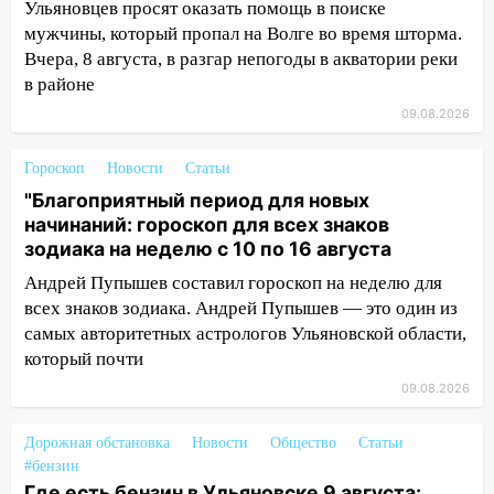
13:00
На проспекте Тюленева в
Ульяновцев просят оказать помощь в поиске
Ульяновске образовалось «море»
мужчины, который пропал на Волге во время шторма.
Вчера, 8 августа, в разгар непогоды в акватории реки
12:57
В Ульяновской области ожидается
в районе
крупный град
09.08.2026
12:11
Где есть бензин в Ульяновске 9
августа: список АЗС
Гороскоп
Новости
Статьи
"Благоприятный период для новых
11:55
Соцсети: светофор упал на
начинаний: гороскоп для всех знаков
машину во время сильного ливня в
зодиака на неделю с 10 по 16 августа
Ульяновске
Андрей Пупышев составил гороскоп на неделю для
11:00
В Ульяновской области люди в
всех знаков зодиака. Андрей Пупышев — это один из
СНТ сидят без света
самых авторитетных астрологов Ульяновской области,
10:13
Прокуратура подвела итоги
который почти
недели в Ульяновской области
09.08.2026
09:18
Из-за ливня заблокировано
Дорожная обстановка
Новости
Общество
Статьи
движение трамваев в Ульяновске
#бензин
09:15
Ураган, изнасилование ребенка,
Где есть бензин в Ульяновске 9 августа: