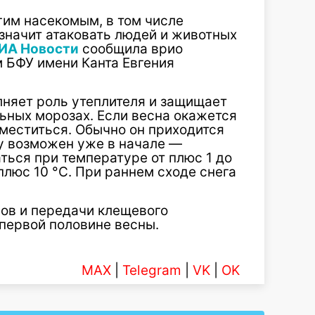
гим насекомым, в том числе
значит атаковать людей и животных
ИА Новости
сообщила врио
 БФУ имени Канта Евгения
лняет роль утеплителя и защищает
ьных морозах. Если весна окажется
меститься. Обычно он приходится
ду возможен уже в начале —
ться при температуре от плюс 1 до
плюс 10 °C. При раннем сходе снега
сов и передачи клещевого
первой половине весны.
MAX
|
Telegram
|
VK
|
OK