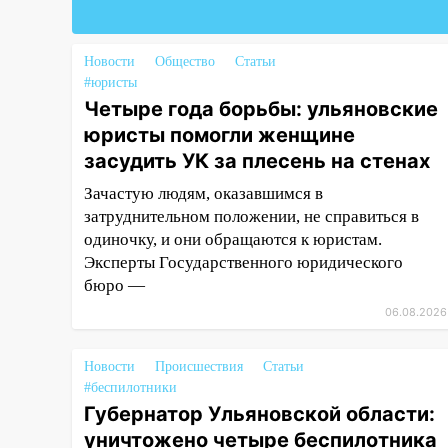
05:00
Кому 6 августа звезды
сулят прибыль, а кому —
Новости
Общество
Статьи
испытания на прочность
#юристы
05.08.2026
Четыре года борьбы: ульяновские
юристы помогли женщине
22:58
Соцсети: на проспекте
Тюленева ДТП с
засудить УК за плесень на стенах
мотоциклистом
Зачастую людям, оказавшимся в
20:22
затруднительном положении, не справиться в
Мошенники обманули 92-
летнюю жительницу
одиночку, и они обращаются к юристам.
Ульяновской области
Эксперты Государственного юридического
бюро —
19:14
Житель Ульяновской
06.08.2026
области подвез троих
незнакомцев на трассе и
заработал уголовное дело
Новости
Происшествия
Статьи
#беспилотники
18:14
Прогноз погоды на 6
Губернатор Ульяновской области:
августа в Ульяновской области
уничтожено четыре беспилотника