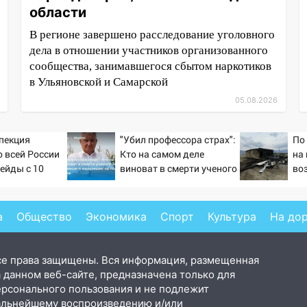
области
В регионе завершено расследование уголовного
дела в отношении участников организованного
сообщества, занимавшегося сбытом наркотиков
в Ульяновской и Самарской
05.08.2026
пекция
"Убил профессора страх":
По
о всей России
Кто на самом деле
на
ейды с 10
виноват в смерти ученого
во
Зезина, остановившего
де
мальчишек на поле с
горохом
а
Общество
Экономика
Спорт
Культура
На до
се права защищены. Вся информация, размещенная
 данном веб-сайте, предназначена только для
ерсонального пользования и не подлежит
альнейшему воспроизведению и/или