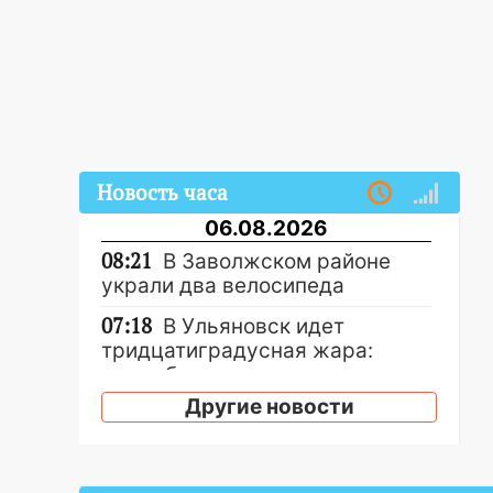
Новость часа
06.08.2026
08:21
В Заволжском районе
украли два велосипеда
07:18
В Ульяновск идет
тридцатиградусная жара:
какая будет погода в четверг
Другие новости
06:00
Четыре года борьбы:
ульяновские юристы помогли
женщине засудить УК за
плесень на стенах