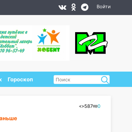
Войти
х
Гороскоп
587
0
раньше