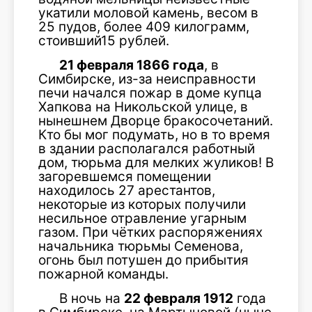
укатили моловой камень, весом в
25 пудов, более 409 килограмм,
стоивший15 рублей.
21 февраля 1866 года
, в
Симбирске, из-за неисправности
печи начался пожар в доме купца
Хапкова на Никольской улице, в
нынешнем Дворце бракосочетаний.
Кто бы мог подумать, но в то время
в здании располагался работный
дом, тюрьма для мелких жуликов! В
загоревшемся помещении
находилось 27 арестантов,
некоторые из которых получили
несильное отравление угарным
газом. При чётких распоряжениях
начальника тюрьмы Семенова,
огонь был потушен до прибытия
пожарной команды.
В ночь на
22 февраля 1912
года