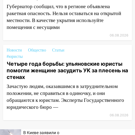
09:50
В Ульяновске черный коршун
Губернатор сообщил, что в регионе объявлена
застрял в тепловозе
ракетная опасность. Нельзя оставаться на открытой
местности. В качестве укрытия используйте
09:44
Ульяновские спасатели помогли
помещения с несущими
юному велосипедисту на улице
Чернышевского
06.08.2026
08:21
В Заволжском районе украли два
Новости
Общество
Статьи
велосипеда
#юристы
Четыре года борьбы: ульяновские юристы
07:18
В Ульяновск идет
помогли женщине засудить УК за плесень на
тридцатиградусная жара: какая будет
стенах
погода в четверг
Зачастую людям, оказавшимся в затруднительном
06:00
Четыре года борьбы: ульяновские
положении, не справиться в одиночку, и они
юристы помогли женщине засудить УК
обращаются к юристам. Эксперты Государственного
за плесень на стенах
юридического бюро —
05:00
Кому 6 августа звезды сулят
06.08.2026
прибыль, а кому — испытания на
прочность
В Киеве заявили о