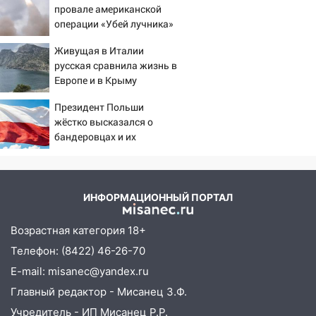
05.08.2026
провале американской
22:58
Соцсети: на проспекте Тюленева
операции «Убей лучника»
ДТП с мотоциклистом
против России
Живущая в Италии
20:22
Мошенники обманули 92-летнюю
русская сравнила жизнь в
жительницу Ульяновской области
Европе и в Крыму
19:14
Житель Ульяновской области
Президент Польши
подвез троих незнакомцев на трассе и
жёстко высказался о
заработал уголовное дело
бандеровцах и их
идеологии
18:14
Прогноз погоды на 6 августа в
Ульяновской области
ИНФОРМАЦИОННЫЙ ПОРТАЛ
18:00
Мотофристайл, рок и силовой
экстрим: в Ульяновске пройдет
Возрастная категория 18+
большой фестиваль «Наше время»
Телефон: (8422) 46-26-70
17:30
Где есть бензин в Ульяновске 5
E-mail: misanec@yandex.ru
августа после рабочего дня: список АЗС
Главный редактор - Мисанец З.Ф.
17:05
«Обыск» по видеосвязи: в
Учредитель - ИП Мисанец Р.Р.