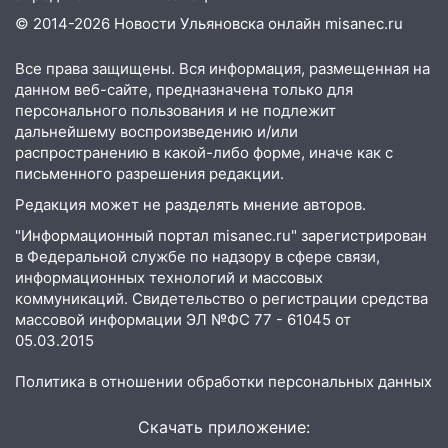
Ульяновске задержали 19-летнюю
© 2014-2026 Новости Ульяновска онлайн
misanec.ru
сообщницу мошенников
16:12
Едва не перерезал горло: в
Все права защищены. Вся информация, размещенная на
Вешкайме посиделки с судимым
данном веб-сайте, предназначена только для
знакомым закончились для женщины
персонального пользования и не подлежит
больницей
дальнейшему воспроизведению и/или
распространению в какой-либо форме, иначе как с
16:06
18-летняя девушка без прав
письменного разрешения редакции.
перевернулась на мопеде и попала в
Редакция может не разделять мнение авторов.
больницу
"Информационный портал misanec.ru" зарегистрирован
15:59
Ульяновец отдал более 14
в Федеральной службе по надзору в сфере связи,
миллионов рублей за криминальное
информационных технологий и массовых
покровительство
коммуникаций. Свидетельство о регистрации средства
массовой информации ЭЛ №ФС 77 - 61045 от
15:32
На «кольце» кроссовер сбил 18-
05.03.2015
летнего мопедиста
Политика в отношении обработки персональных данных
15:00
В Ульяновске после тройного ДТП
госпитализировали 25-летнего байкера
Скачать приложение:
14:32
На Ульяновскую область