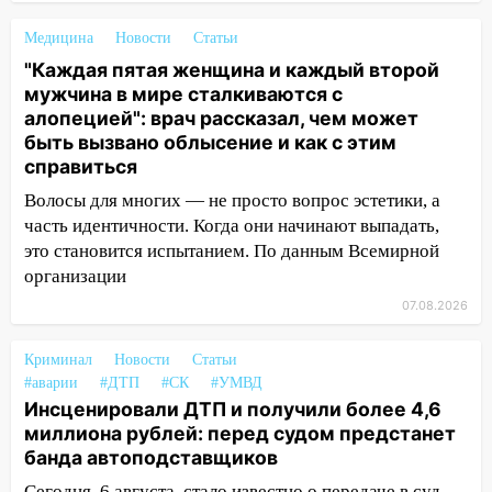
14:23
67% ульяновцев готовы
Медицина
Новости
Статьи
передумать увольняться, если им
"Каждая пятая женщина и каждый второй
повысят зарплату
мужчина в мире сталкиваются с
14:01
алопецией": врач рассказал, чем может
Инсценировали ДТП и получили
быть вызвано облысение и как с этим
более 4,6 миллиона рублей: перед
справиться
судом предстанет банда
автоподставщиков
Волосы для многих — не просто вопрос эстетики, а
часть идентичности. Когда они начинают выпадать,
13:36
В Инзе произошел крупный пожар
это становится испытанием. По данным Всемирной
13:00
В суде защитили репутацию
организации
мужчины, которого необоснованно
07.08.2026
обвиняли в жестоком обращении с
животными
Криминал
Новости
Статьи
12:28
Миллион на «льготниках»: в
#аварии
#ДТП
#СК
#УМВД
Инсценировали ДТП и получили более 4,6
Ульяновской области перевозчик
миллиона рублей: перед судом предстанет
провернул хитрую схему с чужими
банда автоподставщиков
проездными
Сегодня, 6 августа, стало известно о передаче в суд