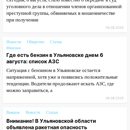
12:10
Ульяновский алиментщик накопил
уголовного дела в отношении членов организованной
120 тысяч долга
преступной группы, обвиняемых в мошенничестве
11:49
Снят режим «Ракетная
при получении
опасность» на территории Ульяновской
06.08.2026
области
11:30
Кабмин РФ разрешил до 1 июля
Новости
Общество
Статьи
2027 года импорт, выпуск и обращение
#бензин
Где есть бензин в Ульяновске днем 6
бензина Евро 2, Евро 3, Евро 4
августа: список АЗС
11:12
Соцсети: на Рябикова автомобиль
Ситуация с бензином в Ульяновске остается
врезался в забор
напряженной, хотя уже и появились положительные
10:27
Где есть бензин в Ульяновске
тенденции. Водители продолжают искать АЗС, где
днем 6 августа: список АЗС
можно заправиться, а
06.08.2026
10:16
Внимание! В Ульяновской области
объявлена ракетная опасность
Важное
Новости
Статьи
10:00
В Старомайнском районе утонул
Внимание! В Ульяновской области
51-летний мужчина
объявлена ракетная опасность