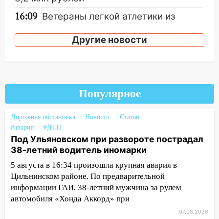
16:09
Ветераны легкой атлетики из
Ульяновска успешно выступили на
Чемпионате России
Другие новости
16:02
В Ульяновской области убрали
более 28% площадей зерновых и
зернобобовых культур
Популярное
15:51
Бросила кирпич в жену брата: в
Ульяновской области завели дело на
агрессивную женщину
Дорожная обстановка
Новости
Статьи
#авария
#ДТП
15:47
На улице Радищева сбили
Под Ульяновском при развороте пострадал
курьера: крупная авария в Ульяновске
38-летний водитель иномарки
15:15
Проводил до квартиры и ограбил:
5 августа в 16:34 произошла крупная авария в
новый кавалер женщины оказался
Цильнинском районе. По предварительной
рецидивистом
информации ГАИ, 38-летний мужчина за рулем
автомобиля «Хонда Аккорд» при
14:26
В Ульяновске ограничат движение
07.08.2026
по улице Ефремова