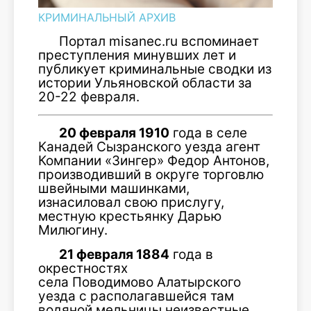
КРИМИНАЛЬНЫЙ АРХИВ
Портал misanec.ru вспоминает
преступления минувших лет и
публикует криминальные сводки из
истории Ульяновской области за
20-22 февраля.
20 февраля 191
0
года в селе
Канадей Сызранского уезда агент
Компании «Зингер» Федор Антонов,
производивший в округе торговлю
швейными машинками,
изнасиловал свою прислугу,
местную крестьянку Дарью
Милюгину.
21 февраля 1884
года в
окрестностях
села Поводимово Алатырского
уезда с располагавшейся там
водяной мельницы неизвестные