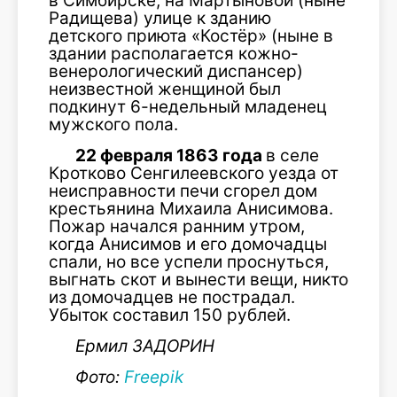
в Симбирске, на Мартыновой (ныне
Радищева) улице к зданию
детского приюта «Костёр» (ныне в
здании располагается кожно-
венерологический диспансер)
неизвестной женщиной был
подкинут 6-недельный младенец
мужского пола.
22 февраля 1863 года
в селе
Кротково Сенгилеевского уезда от
неисправности печи сгорел дом
крестьянина Михаила Анисимова.
Пожар начался ранним утром,
когда Анисимов и его домочадцы
спали, но все успели проснуться,
выгнать скот и вынести вещи, никто
из домочадцев не пострадал.
Убыток составил 150 рублей.
Ермил
ЗАДОРИН
Фото:
Freepik