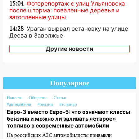
15:04
Фоторепортаж с улиц Ульяновска
после шторма: поваленные деревья и
затопленные улицы
14:28
Ураган вырвал остановку на улице
Деева в Заволжье
14:26
Жители Ульяновска сами
Другие новости
пытаются расчистить ливнёвки, не
дождавшись коммунальщиков
14:16
Шторм продолжает ломать город:
на улице Любови Шевцовой рухнул
Популярное
светофор
14:14
Студента из Ульяновска обманули
Новости
Общество
Статьи
мошенники под видом преподавателя
#автомобили
#бензин
#топливо
Евро-3 вместо Евро-5: что означают классы
14:12
Куда жаловаться ульяновцам на
бензина и можно ли заливать «старое»
упавшее дерево или затопленную улицу
топливо в современные автомобили
после непогоды
На российских АЗС автомобилисты привыкли