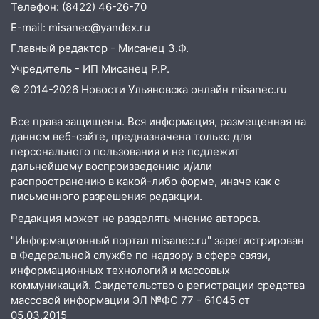
деньгами, а кого ждет неожиданная
Телефон: (8422) 46-26-70
встреча
E-mail: misanec@yandex.ru
04:47
Главный редактор - Мисанец З.Ф.
В Ульяновской области объявили
ракетную опасность: звучат сирены
Учредитель - ИП Мисанец Р.Р.
07.08.2026
© 2014-2026 Новости Ульяновска онлайн
misanec.ru
20:40
Ульяновские аграрии смогут
Все права защищены. Вся информация, размещенная на
купить тракторы с отсрочкой платежа
данном веб-сайте, предназначена только для
до декабря
персонального пользования и не подлежит
19:34
В следственном управлении
дальнейшему воспроизведению и/или
состоялось торжественное
распространению в какой-либо форме, иначе как с
письменного разрешения редакции.
мероприятие, приуроченное к
празднованию Дня сотрудника органов
Редакция может не разделять мнение авторов.
следствия Российской Федерации
"Информационный портал misanec.ru" зарегистрирован
19:30
Ульяновцев приглашают
в Федеральной службе по надзору в сфере связи,
поддержать «Симбирскую чебурашку»
информационных технологий и массовых
коммуникаций. Свидетельство о регистрации средства
на фестивале «ФормАРТ»
массовой информации ЭЛ №ФС 77 - 61045 от
18:11
Ульяновская область стала
05.03.2015