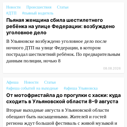
затопленные улицы и остановившиеся
Новости
Происшествия
Статьи
трамваи
#ДТП
#пьяный водитель
Пьяная женщина сбила шестилетнего
12:17
Ульяновск накрыл крупный град:
ребёнка на улице Федерации: возбуждено
после ливня город снова уходит под
уголовное дело
воду
В Ульяновске возбуждено уголовное дело после
12:12
Прокуратура взяла на контроль
ночного ДТП на улице Федерации, в котором
ДТП с шестилетним ребёнком на улице
пострадал шестилетний ребёнок. По предварительным
Федерации
данным полиции, ночью 8
12:01
Пьяная женщина сбила
08.08.2026
шестилетнего ребёнка на улице
Федерации: возбуждено уголовное дело
Афиша
Новости
Статьи
#афиша событий на выходные
#афиша Ульяновска
11:16
В Ульяновске ищут 37-летнего
От мотофристайла до прогулки с хаски: куда
мужчину, пропавшего ещё 19 июля
сходить в Ульяновской области 8–9 августа
10:30
От мотофристайла до прогулки с
Вторые выходные августа в Ульяновской области
хаски: куда сходить в Ульяновской
обещают быть насыщенными. Жителей и гостей
области 8–9 августа
региона ждут большой фестиваль с живой музыкой и