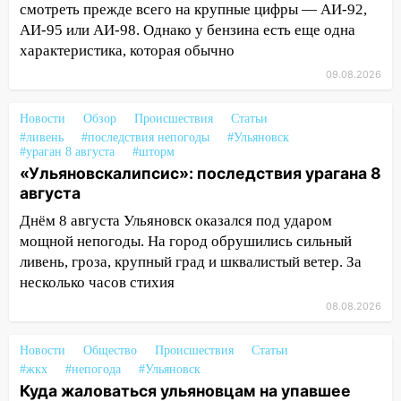
13:59
В Новом городе ураганным
смотреть прежде всего на крупные цифры — АИ-92,
ветром сорвало опалубку со
АИ-95 или АИ-98. Однако у бензина есть еще одна
строящегося дома
характеристика, которая обычно
13:54
В мэрии Ульяновска рассказали,
09.08.2026
как устраняют последствия мощного
шторма
Новости
Обзор
Происшествия
Статьи
#ливень
#последствия непогоды
#Ульяновск
13:49
Стихия продолжает крушить
#ураган 8 августа
#шторм
Ульяновск: дерево рухнуло на дом на
«Ульяновскалипсис»: последствия урагана 8
Орджоникидзе
августа
13:47
Днём 8 августа Ульяновск оказался под ударом
На Нижней Террасе мощным
ветром вырвало дерево с корнем
мощной непогоды. На город обрушились сильный
ливень, гроза, крупный град и шквалистый ветер. За
13:46
Сильный ветер сорвал крышу с
несколько часов стихия
СТО на проспекте Созидателей
08.08.2026
13:35
Непогода продолжает бить по
транспорту: в Ульяновске трамвай
Новости
Общество
Происшествия
Статьи
сошёл с рельсов
#жкх
#непогода
#Ульяновск
Куда жаловаться ульяновцам на упавшее
13:22
Упавшие деревья перекрыли