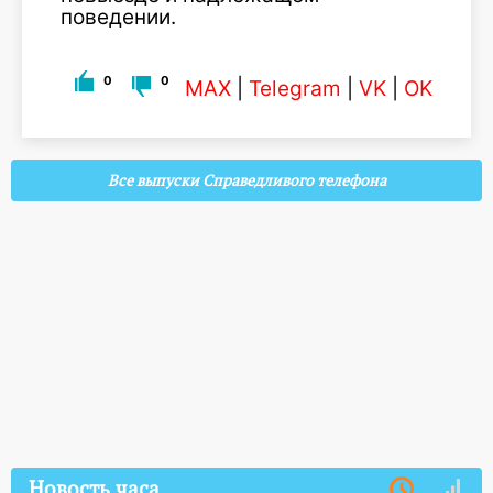
поведении.
0
0
MAX
|
Telegram
|
VK
|
OK
Все выпуски Справедливого телефона
Новость часа