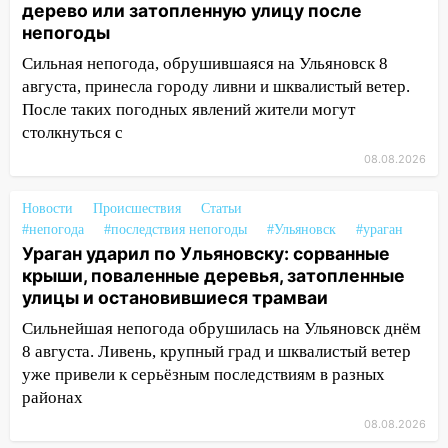
дерево или затопленную улицу после
дороги в Ульяновске: фото
непогоды
13:17
Непогода в Ульяновске не
Сильная непогода, обрушившаяся на Ульяновск 8
закончится сегодня: сильные ливни
августа, принесла городу ливни и шквалистый ветер.
сохранятся 9 августа
После таких погодных явлений жители могут
столкнуться с
13:15
Трижды «брал в долг» без спроса:
житель Вешкаймского района похитил у
08.08.2026
знакомого 191 тысячу рублей
Новости
Происшествия
Статьи
13:14
Ураган оторвал светофор на
#непогода
#последствия непогоды
#Ульяновск
#ураган
проспекте Филатова в Ульяновске
Ураган ударил по Ульяновску: сорванные
крыши, поваленные деревья, затопленные
13:12
Дерево пробило крышу дома на
улицы и остановившиеся трамваи
Новгородской в Ульяновске и рухнуло
на электрощит
Сильнейшая непогода обрушилась на Ульяновск днём
8 августа. Ливень, крупный град и шквалистый ветер
13:10
В Заволжском районе дерево
уже привели к серьёзным последствиям в разных
упало во дворе
районах
13:08
Ураган ударил по Ульяновску:
08.08.2026
сорванные крыши, поваленные деревья,