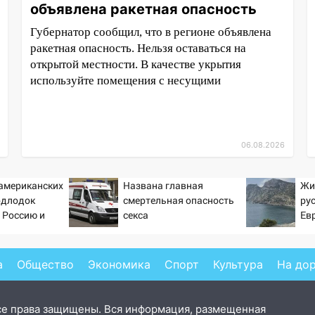
объявлена ракетная опасность
Губернатор сообщил, что в регионе объявлена
ракетная опасность. Нельзя оставаться на
открытой местности. В качестве укрытия
используйте помещения с несущими
06.08.2026
 американских
Названа главная
Жи
одлодок
смертельная опасность
ру
 Россию и
секса
Ев
 инструмент
ссированного
а
Общество
Экономика
Спорт
Культура
На до
се права защищены. Вся информация, размещенная