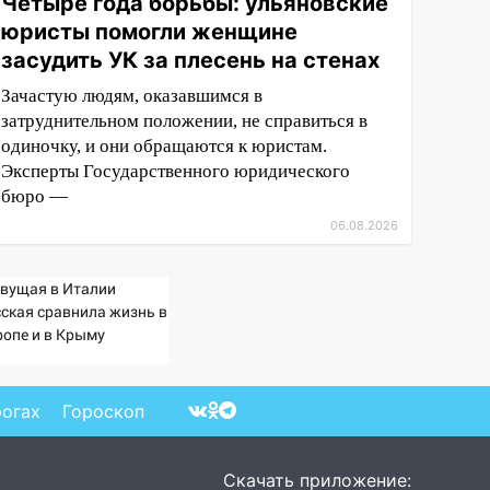
Четыре года борьбы: ульяновские
юристы помогли женщине
засудить УК за плесень на стенах
Зачастую людям, оказавшимся в
затруднительном положении, не справиться в
одиночку, и они обращаются к юристам.
Эксперты Государственного юридического
бюро —
06.08.2026
вущая в Италии
сская сравнила жизнь в
ропе и в Крыму
рогах
Гороскоп
Скачать приложение: