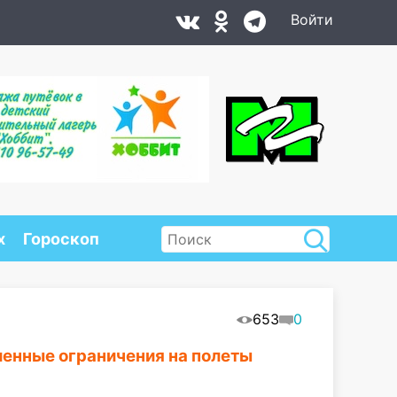
Войти
х
Гороскоп
653
0
енные ограничения на полеты