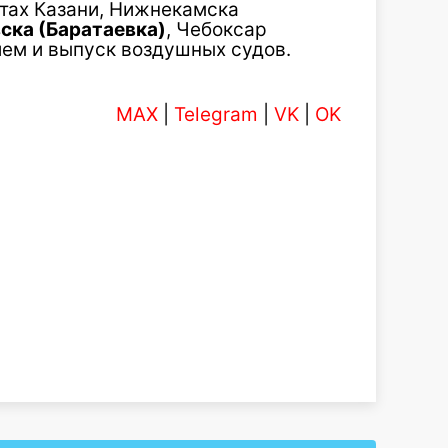
ртах Казани, Нижнекамска
ска (Баратаевка)
, Чебоксар
ем и выпуск воздушных судов.
MAX
|
Telegram
|
VK
|
OK