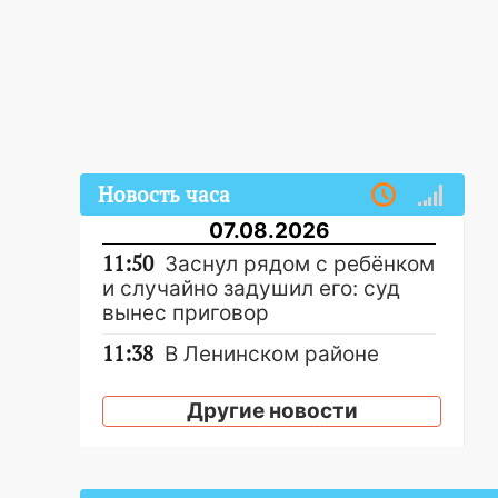
Новость часа
07.08.2026
11:50
Заснул рядом с ребёнком
и случайно задушил его: суд
вынес приговор
11:38
В Ленинском районе
пожар полностью уничтожил
дачный дом и сарай
Другие новости
11:38
В Госдуме предложили
отменить ЕГЭ с 2027 года