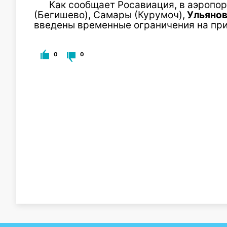
Как сообщает Росавиация, в аэропо
(Бегишево), Самары (
Курумоч
),
Ульянов
введены временные ограничения на при
0
0