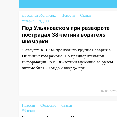
11:25
В Ульяновске ИИ будет
выявлять нарушителей на
контейнерных площадках
Дорожная обстановка
Новости
Статьи
#авария
#ДТП
11:20
Ульяновская
Под Ульяновском при развороте
шахматистка Валерия
пострадал 38-летний водитель
Клейменова выиграла два
золота в составе сборной мира
иномарки
5 августа в 16:34 произошла крупная авария в
11:16
В Ульяновске открыли
Цильнинском районе. По предварительной
памятную доску декабристу
Кондратию Рылееву
информации ГАИ, 38-летний мужчина за рулем
автомобиля «Хонда Аккорд» при
10:40
В Ульяновске спасатели
ночью нашли потерявшегося в
заброшенных садах 79-летнего
мужчину
07.08.2026
10:26
На нескольких улицах
Ульяновска временно
Новости
Общество
Статьи
отключили холодную воду
#бензин