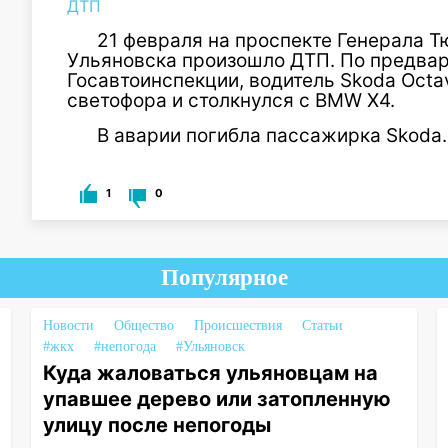
ДТП
21 февраля на проспекте Генерала 
Ульяновска произошло ДТП. По предва
Госавтоинспекции, водитель Skoda Oct
светофора и столкнулся с BMW X4.
В аварии погибла пассажирка Skoda.
1
0
Популярное
Новости
Общество
Происшествия
Статьи
#жкх
#непогода
#Ульяновск
Куда жаловаться ульяновцам на
упавшее дерево или затопленную
улицу после непогоды