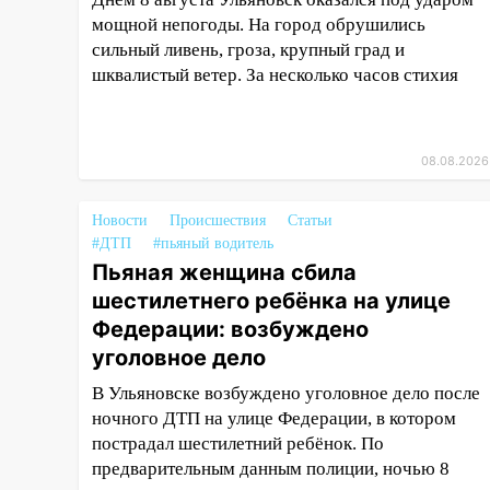
13:54
В мэрии Ульяновска
мощной непогоды. На город обрушились
рассказали, как устраняют
сильный ливень, гроза, крупный град и
последствия мощного шторма
шквалистый ветер. За несколько часов стихия
13:49
Стихия продолжает
крушить Ульяновск: дерево
рухнуло на дом на
08.08.2026
Орджоникидзе
13:47
На Нижней Террасе
Новости
Происшествия
Статьи
мощным ветром вырвало
#ДТП
#пьяный водитель
дерево с корнем
Пьяная женщина сбила
шестилетнего ребёнка на улице
13:46
Сильный ветер сорвал
крышу с СТО на проспекте
Федерации: возбуждено
Созидателей
уголовное дело
13:35
Непогода продолжает
В Ульяновске возбуждено уголовное дело после
бить по транспорту: в
ночного ДТП на улице Федерации, в котором
Ульяновске трамвай сошёл с
пострадал шестилетний ребёнок. По
рельсов
предварительным данным полиции, ночью 8