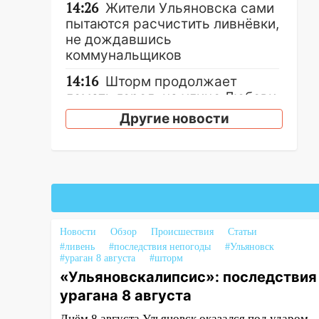
14:26
Жители Ульяновска сами
пытаются расчистить ливнёвки,
не дождавшись
коммунальщиков
14:16
Шторм продолжает
ломать город: на улице Любови
Шевцовой рухнул светофор
Другие новости
14:14
Студента из Ульяновска
обманули мошенники под
видом преподавателя
14:12
Куда жаловаться
ульяновцам на упавшее дерево
или затопленную улицу после
Новости
Обзор
Происшествия
Статьи
непогоды
#ливень
#последствия непогоды
#Ульяновск
#ураган 8 августа
#шторм
13:59
В Новом городе
«Ульяновскалипсис»: последствия
ураганным ветром сорвало
урагана 8 августа
опалубку со строящегося дома
Днём 8 августа Ульяновск оказался под ударом