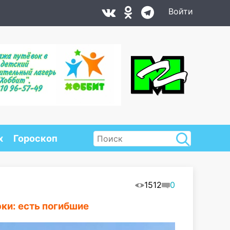
Войти
х
Гороскоп
1512
0
ки: есть погибшие