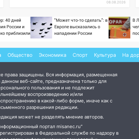
08.08.2026
р: 40 дней
"Может что-то сделать": в
В 
ия России и
Европе высказались о
че
зко приблизили
нападении России
по
а Зеленского
а
Общество
Экономика
Спорт
Культура
На до
се права защищены. Вся информация, размещенная
 данном веб-сайте, предназначена только для
ерсонального пользования и не подлежит
альнейшему воспроизведению и/или
аспространению в какой-либо форме, иначе как с
исьменного разрешения редакции.
едакция может не разделять мнение авторов.
Информационный портал misanec.ru"
арегистрирован в Федеральной службе по надзору в