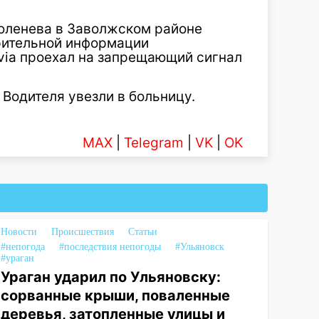
Тюленева в Заволжском районе
рительной информации
avia проехал на запрещающий сигнал
 Водителя увезли в больницу.
MAX
|
Telegram
|
VK
|
OK
Новости
Происшествия
Статьи
#непогода
#последствия непогоды
#Ульяновск
#ураган
Ураган ударил по Ульяновску:
сорванные крыши, поваленные
деревья, затопленные улицы и