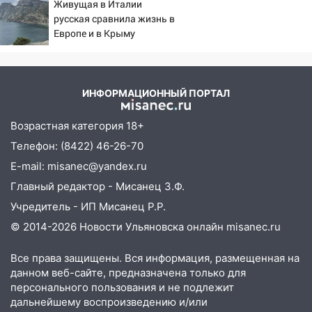
Живущая в Италии
11:30
первого массированного
Кабмин РФ разрешил до 1 июля
русская сравнила жизнь в
удара
2027 года импорт, выпуск и обращение
Европе и в Крыму
бензина Евро 2, Евро 3, Евро 4
11:12
Соцсети: на Рябикова автомобиль
врезался в забор
ИНФОРМАЦИОННЫЙ ПОРТАЛ
10:27
Где есть бензин в Ульяновске
днем 6 августа: список АЗС
Возрастная категория 18+
10:16
Внимание! В Ульяновской области
Телефон: (8422) 46-26-70
объявлена ракетная опасность
E-mail: misanec@yandex.ru
10:00
Главный редактор - Мисанец З.Ф.
В Старомайнском районе утонул
51-летний мужчина
Учредитель - ИП Мисанец Р.Р.
© 2014-2026 Новости Ульяновска онлайн
misanec.ru
09:50
В Ульяновске черный коршун
застрял в тепловозе
Все права защищены. Вся информация, размещенная на
09:44
Ульяновские спасатели помогли
данном веб-сайте, предназначена только для
юному велосипедисту на улице
персонального пользования и не подлежит
Чернышевского
дальнейшему воспроизведению и/или