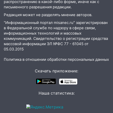
распространению в какой-либо форме, иначе как с
08:21
В Заволжском районе украли два
письменного разрешения редакции.
велосипеда
Редакция может не разделять мнение авторов.
07:18
В Ульяновск идет
"Информационный портал misanec.ru" зарегистрирован
тридцатиградусная жара: какая будет
в Федеральной службе по надзору в сфере связи,
погода в четверг
информационных технологий и массовых
коммуникаций. Свидетельство о регистрации средства
06:00
Четыре года борьбы: ульяновские
массовой информации ЭЛ №ФС 77 - 61045 от
юристы помогли женщине засудить УК
05.03.2015
за плесень на стенах
Политика в отношении обработки персональных данных
05:00
Кому 6 августа звезды сулят
прибыль, а кому — испытания на
Скачать приложение:
прочность
05.08.2026
22:58
Соцсети: на проспекте Тюленева
ДТП с мотоциклистом
Наша статистика:
20:22
Мошенники обманули 92-летнюю
жительницу Ульяновской области