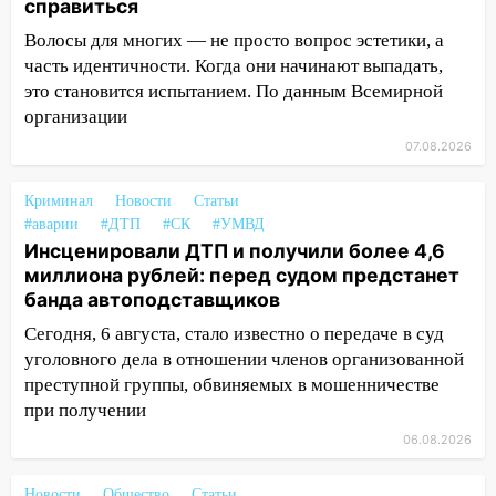
20:04
Ульяновцев приглашают на забег,
справиться
посвящённый Дню воздушного флота
Волосы для многих — не просто вопрос эстетики, а
России
часть идентичности. Когда они начинают выпадать,
19:12
В Ульяновской области
это становится испытанием. По данным Всемирной
руководителя частной компании
организации
наказали за сокрытие прошлого своего
07.08.2026
сотрудник
18:02
В Ульяновск едут звезды
Криминал
Новости
Статьи
#аварии
баскетбола!
#ДТП
#СК
#УМВД
Инсценировали ДТП и получили более 4,6
17:08
Ульяновский областной суд
миллиона рублей: перед судом предстанет
оставил в силе приговор руководству
банда автоподставщиков
«УльяновскФармации» за махинации на
Сегодня, 6 августа, стало известно о передаче в суд
3,2 млн рублей
уголовного дела в отношении членов организованной
16:09
Ветераны легкой атлетики из
преступной группы, обвиняемых в мошенничестве
Ульяновска успешно выступили на
при получении
Чемпионате России
06.08.2026
16:02
В Ульяновской области убрали
Новости
Общество
Статьи