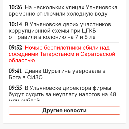
10:26
На нескольких улицах Ульяновска
временно отключили холодную воду
10:14
В Ульяновске двоих участников
коррупционной схемы при ЦГКБ
отправили в колонию на 7 и 8 лет
09:52
Ночью беспилотники сбили над
соседними Татарстаном и Саратовской
областью
09:41
Диана Шурыгина уверовала в
Бога в СИЗО
09:35
В Ульяновске директора фирмы
будут судить за неуплату налогов на 48
млн рублей
Другие новости
08:22
Подросток на питбайке сбил
велосипедистку: пострадали двое
07:20
Жара возвращается: ожидается