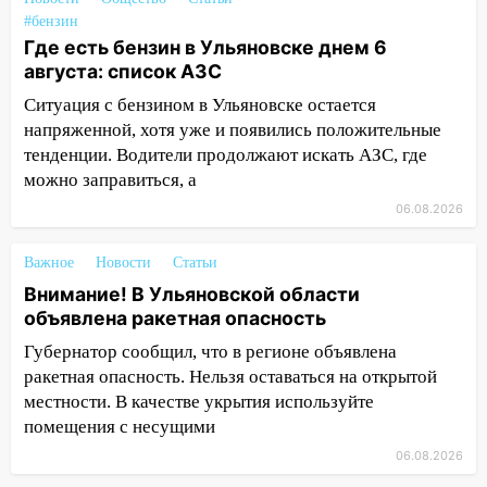
более 28% площадей зерновых и
#бензин
зернобобовых культур
Где есть бензин в Ульяновске днем 6
15:51
Бросила кирпич в жену брата: в
августа: список АЗС
Ульяновской области завели дело на
Ситуация с бензином в Ульяновске остается
агрессивную женщину
напряженной, хотя уже и появились положительные
15:47
На улице Радищева сбили
тенденции. Водители продолжают искать АЗС, где
курьера: крупная авария в Ульяновске
можно заправиться, а
06.08.2026
15:15
Проводил до квартиры и ограбил:
новый кавалер женщины оказался
рецидивистом
Важное
Новости
Статьи
Внимание! В Ульяновской области
14:26
В Ульяновске ограничат движение
объявлена ракетная опасность
по улице Ефремова
Губернатор сообщил, что в регионе объявлена
14:23
67% ульяновцев готовы
ракетная опасность. Нельзя оставаться на открытой
передумать увольняться, если им
местности. В качестве укрытия используйте
повысят зарплату
помещения с несущими
14:01
Инсценировали ДТП и получили
06.08.2026
более 4,6 миллиона рублей: перед