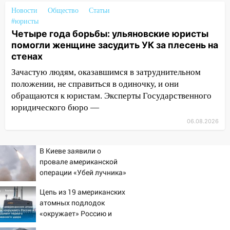
судом предстанет банда
Новости
Общество
Статьи
автоподставщиков
#юристы
Четыре года борьбы: ульяновские юристы
13:36
В Инзе произошел крупный пожар
помогли женщине засудить УК за плесень на
стенах
13:00
В суде защитили репутацию
мужчины, которого необоснованно
Зачастую людям, оказавшимся в затруднительном
обвиняли в жестоком обращении с
положении, не справиться в одиночку, и они
животными
обращаются к юристам. Эксперты Государственного
юридического бюро —
12:28
Миллион на «льготниках»: в
Ульяновской области перевозчик
06.08.2026
провернул хитрую схему с чужими
проездными
В Киеве заявили о
провале американской
12:10
Ульяновский алиментщик накопил
операции «Убей лучника»
120 тысяч долга
против России
Цепь из 19 американских
11:49
Снят режим «Ракетная
атомных подлодок
опасность» на территории Ульяновской
«окружает» Россию и
области
Китай: это инструмент