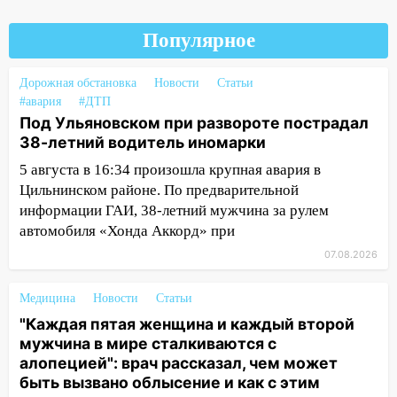
знойный и сухой четверг
Популярное
06:00
Под Ульяновском при развороте
пострадал 38-летний водитель
Дорожная обстановка
Новости
Статьи
иномарки
#авария
#ДТП
05:00
«Каждая пятая женщина и каждый
Под Ульяновском при развороте пострадал
второй мужчина в мире сталкиваются с
38-летний водитель иномарки
алопецией»: врач рассказал, чем может
5 августа в 16:34 произошла крупная авария в
быть вызвано облысение и как с этим
Цильнинском районе. По предварительной
справиться
информации ГАИ, 38-летний мужчина за рулем
03:30
автомобиля «Хонда Аккорд» при
Гороскоп на 7 августа: пятница
принесет прилив творческой энергии и
07.08.2026
отличные шансы исправить старые
ошибки
Медицина
Новости
Статьи
06.08.2026
"Каждая пятая женщина и каждый второй
мужчина в мире сталкиваются с
23:20
Прогноз погоды на 7 августа в
алопецией": врач рассказал, чем может
Ульяновской области
быть вызвано облысение и как с этим