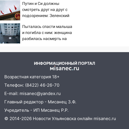
15:32
На «кольце» кроссовер сбил 18-
Путин и Си должны
летнего мопедиста
смотреть друг на друг с
подозрением: Зеленский
15:00
В Ульяновске после тройного ДТП
поставил задачу своим
госпитализировали 25-летнего байкера
Пыталась спасти малыша
дипломатам
и погибла с ним: женщина
14:32
На Ульяновскую область
разбилась насмерть на
надвигается жара
глазах у детей 06/08/2026
– Новости
14:08
Пешеход переходил по «зебре»:
подробности серьезной аварии на
ИНФОРМАЦИОННЫЙ ПОРТАЛ
Фруктовой
13:30
В Димитровграде на улице
Возрастная категория 18+
Трудовой горело здание
Телефон: (8422) 46-26-70
13:00
E-mail: misanec@yandex.ru
Водитель без прав врезался в
припаркованный автомобиль
Главный редактор - Мисанец З.Ф.
Учредитель - ИП Мисанец Р.Р.
12:37
Переезжал «зебру» на
велосипеде и попал под колеса
© 2014-2026 Новости Ульяновска онлайн
misanec.ru
12:18
Вспыхнул изнутри: в