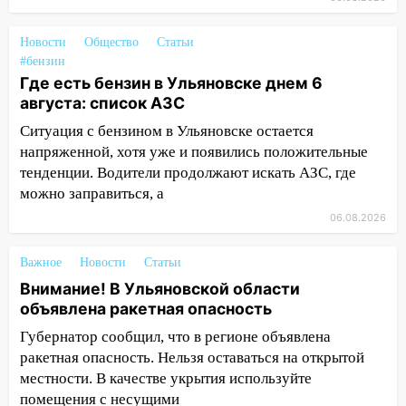
10:16
Внимание! В Ульяновской области
объявлена ракетная опасность
Новости
Общество
Статьи
#бензин
10:00
В Старомайнском районе утонул
Где есть бензин в Ульяновске днем 6
51-летний мужчина
августа: список АЗС
09:50
В Ульяновске черный коршун
Ситуация с бензином в Ульяновске остается
застрял в тепловозе
напряженной, хотя уже и появились положительные
тенденции. Водители продолжают искать АЗС, где
09:44
Ульяновские спасатели помогли
можно заправиться, а
юному велосипедисту на улице
06.08.2026
Чернышевского
08:21
В Заволжском районе украли два
Важное
Новости
Статьи
велосипеда
Внимание! В Ульяновской области
объявлена ракетная опасность
07:18
В Ульяновск идет
тридцатиградусная жара: какая будет
Губернатор сообщил, что в регионе объявлена
погода в четверг
ракетная опасность. Нельзя оставаться на открытой
местности. В качестве укрытия используйте
06:00
Четыре года борьбы: ульяновские
помещения с несущими
юристы помогли женщине засудить УК