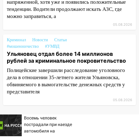
напряженной, хотя уже и появились положительные
большой фестиваль «Наше время»
тенденции. Водители продолжают искать АЗС, где
17:30
Где есть бензин в Ульяновске 5
можно заправиться, а
августа после рабочего дня: список АЗС
05.08.2026
17:05
«Обыск» по видеосвязи: в
Криминал
Новости
Статьи
Ульяновске задержали 19-летнюю
#мошенничество
#УМВД
сообщницу мошенников
Ульяновец отдал более 14 миллионов
16:12
Едва не перерезал горло: в
рублей за криминальное покровительство
Вешкайме посиделки с судимым
Полицейские завершили расследование уголовного
знакомым закончились для женщины
дела в отношении 35-летнего жителя Ульяновска,
больницей
обвиняемого в вымогательстве денежных средств у
16:06
18-летняя девушка без прав
представителя
перевернулась на мопеде и попала в
05.08.2026
больницу
15:59
Ульяновец отдал более 14
Восемь человек
миллионов рублей за криминальное
пострадали при наезде
покровительство
автомобиля на
пешеходов в Омске