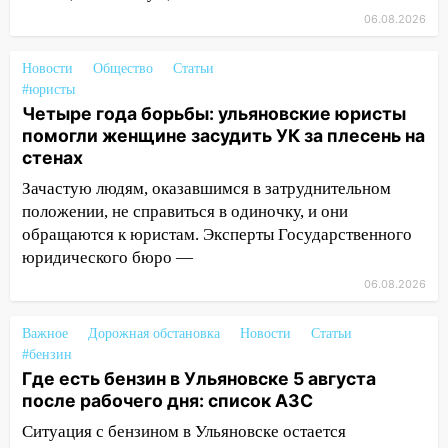
за плесень на стенах
06.08.2026
05:00
Кому 6 августа звезды сулят
Новости
Общество
Статьи
прибыль, а кому — испытания на
#юристы
прочность
Четыре года борьбы: ульяновские юристы
05.08.2026
помогли женщине засудить УК за плесень на
стенах
22:58
Соцсети: на проспекте Тюленева
ДТП с мотоциклистом
Зачастую людям, оказавшимся в затруднительном
положении, не справиться в одиночку, и они
20:22
Мошенники обманули 92-летнюю
обращаются к юристам. Эксперты Государственного
жительницу Ульяновской области
юридического бюро —
19:14
Житель Ульяновской области
06.08.2026
подвез троих незнакомцев на трассе и
заработал уголовное дело
Важное
Дорожная обстановка
Новости
Статьи
#бензин
18:14
Прогноз погоды на 6 августа в
Где есть бензин в Ульяновске 5 августа
Ульяновской области
после рабочего дня: список АЗС
18:00
Мотофристайл, рок и силовой
Ситуация с бензином в Ульяновске остается
экстрим: в Ульяновске пройдет