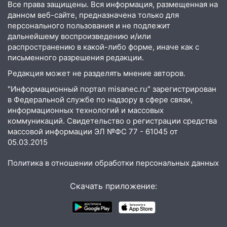
Все права защищены. Вся информация, размещенная на
Железнодорожном районе горела дача
данном веб-сайте, предназначена только для
персонального пользования и не подлежит
11:33
В Засвияжье под колёса авто
дальнейшему воспроизведению и/или
попал мужчина
распространению в какой-либо форме, иначе как с
11:17
В Радищевском районе сгорели
письменного разрешения редакции.
хозяйственные постройки
Редакция может не разделять мнение авторов.
11:00
В Канадее горел жилой дом
"Информационный портал misanec.ru" зарегистрирован
в Федеральной службе по надзору в сфере связи,
10:18
Губернатор Ульяновской области:
информационных технологий и массовых
уничтожено четыре беспилотника в
коммуникаций. Свидетельство о регистрации средства
регионе
массовой информации ЭЛ №ФС 77 - 61045 от
05.03.2015
10:00
В Ульяновске дотла сгорел
легковой автомобиль
Политика в отношении обработки персональных данных
09:39
В Ульяновске будут судить десять
Скачать приложение:
наркодилеров, снабжавших две области
09:25
Вынесли приговор дебоширам,
избившим мужчину в трамвае