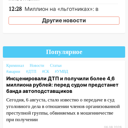
12:28
Миллион на «льготниках»: в
Ульяновской области перевозчик
Другие новости
провернул хитрую схему с чужими
проездными
12:10
Ульяновский алиментщик накопил
120 тысяч долга
Популярное
11:49
Снят режим «Ракетная
опасность» на территории Ульяновской
Криминал
Новости
Статьи
области
#аварии
#ДТП
#СК
#УМВД
11:30
Кабмин РФ разрешил до 1 июля
Инсценировали ДТП и получили более 4,6
2027 года импорт, выпуск и обращение
миллиона рублей: перед судом предстанет
бензина Евро 2, Евро 3, Евро 4
банда автоподставщиков
Сегодня, 6 августа, стало известно о передаче в суд
11:12
Соцсети: на Рябикова автомобиль
уголовного дела в отношении членов организованной
врезался в забор
преступной группы, обвиняемых в мошенничестве
10:27
Где есть бензин в Ульяновске
при получении
днем 6 августа: список АЗС
06.08.2026