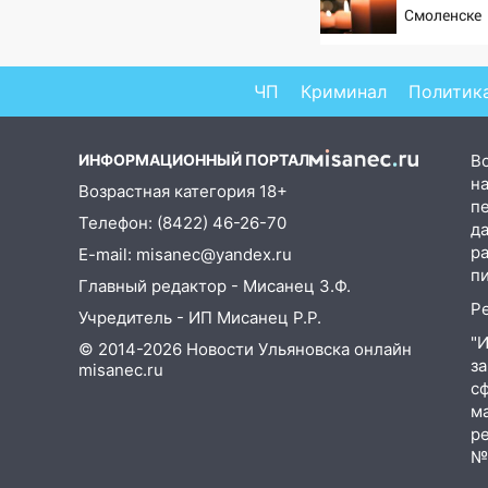
Смоленске
предстанет банда
автоподставщиков
13:36
В Инзе произошел
ЧП
Криминал
Политик
крупный пожар
13:00
В суде защитили
ИНФОРМАЦИОННЫЙ ПОРТАЛ
В
репутацию мужчины, которого
на
Возрастная категория 18+
необоснованно обвиняли в
п
жестоком обращении с
Телефон: (8422) 46-26-70
д
животными
р
E-mail: misanec@yandex.ru
п
12:28
Миллион на «льготниках»:
Главный редактор - Мисанец З.Ф.
в Ульяновской области
Р
Учредитель - ИП Мисанец Р.Р.
перевозчик провернул хитрую
"
© 2014-2026 Новости Ульяновска онлайн
схему с чужими проездными
з
misanec.ru
с
12:10
Ульяновский алиментщик
м
накопил 120 тысяч долга
р
№Ф
11:49
Снят режим «Ракетная
опасность» на территории