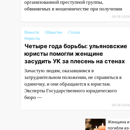
организованной преступной группы,
завели дело на агрессивную
обвиняемых в мошенничестве при получении
женщину
06.08.2026
15:47
На улице Радищева
сбили курьера: крупная авария
Новости
Общество
Статьи
в Ульяновске
#юристы
15:15
Четыре года борьбы: ульяновские
Проводил до квартиры и
ограбил: новый кавалер
юристы помогли женщине
женщины оказался
засудить УК за плесень на стенах
рецидивистом
Зачастую людям, оказавшимся в
14:26
В Ульяновске ограничат
затруднительном положении, не справиться в
движение по улице Ефремова
одиночку, и они обращаются к юристам.
Эксперты Государственного юридического
14:23
67% ульяновцев готовы
бюро —
передумать увольняться, если
им повысят зарплату
06.08.2026
14:01
Инсценировали ДТП и
Женщина и
получили более 4,6 миллиона
погибли из
рублей: перед судом