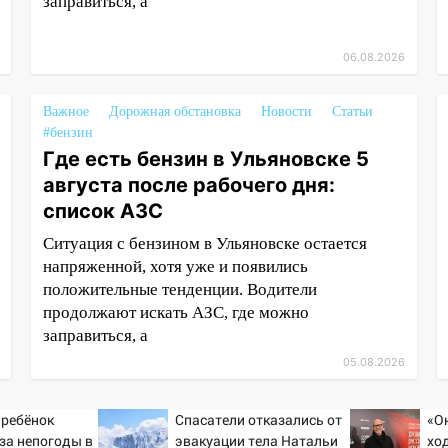
заправиться, а
06.08.2026
Важное
Дорожная обстановка
Новости
Статьи
#бензин
Где есть бензин в Ульяновске 5
августа после рабочего дня:
список АЗС
Ситуация с бензином в Ульяновске остается
напряженной, хотя уже и появились
положительные тенденции. Водители
продолжают искать АЗС, где можно
заправиться, а
05.08.2026
 ребёнок
Спасатели отказались от
«О
-за непогоды в
эвакуации тела Натальи
хо