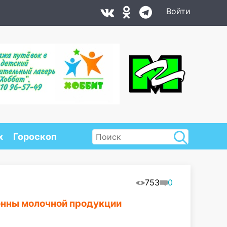
Войти
х
Гороскоп
753
0
онны молочной продукции