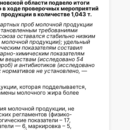
новской области подвело итоги
то в ходе проверочных мероприятий
продукции в количестве 1,043 т.
дартных проб молочной продукции
установленным требованиями
союза оставался стабильно низким
б молочной продукции); удельный
ическим показателям составил
итарно-химическим показателям
ым веществам (исследовано 54
роб) и антибиотиков (исследовано
х нормативов не установлено,
—
укции, которая подделывается,
амены молочного жира более
ия молочной продукции, не
ких регламентов (физико-
гические показатели – 17,
тели — 6, маркировка – 5,