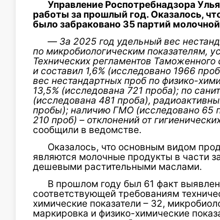
Управление Роспотребнадзора Улья
работы за прошлый год. Оказалось, ч
было забраковано 35 партий молочной 
—
За 2025 год удельный вес нестан
по микробиологическим показателям, 
Технических регламентов Таможенного 
и составил 1,6% (исследовано 1966 про
вес нестандартных проб по физико-хим
13,5% (исследована 721 проба); по сан
(исследована 481 проба), радиоактивн
пробы); наличию ГМО (исследовано 65 п
210 проб) – отклонений от гигиенически
сообщили в ведомстве.
Оказалось, что основным видом прод
являются молочные продукты в части з
дешевыми растительными маслами.
В прошлом году был 61 факт выявлен
соответствующей требованиям техничес
химические показатели – 32, микробиоло
маркировка и физико-химические показа