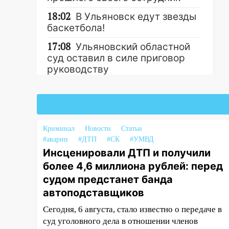
18:02
В Ульяновск едут звезды
баскетбола!
17:08
Ульяновский областной
суд оставил в силе приговор
руководству
«УльяновскФармации» за
махинации на 3,2 млн рублей
Другие новости
16:09
Ветераны легкой
атлетики из Ульяновска
Криминал
Новости
Статьи
успешно выступили на
#аварии
#ДТП
#СК
#УМВД
Чемпионате России
Инсценировали ДТП и получили
16:02
В Ульяновской области
более 4,6 миллиона рублей: перед
убрали более 28% площадей
судом предстанет банда
зерновых и зернобобовых
автоподставщиков
культур
Сегодня, 6 августа, стало известно о передаче в
15:51
Бросила кирпич в жену
суд уголовного дела в отношении членов
брата: в Ульяновской области