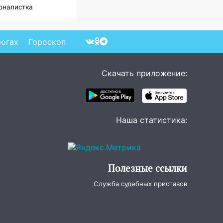
рналистка
дтвердила роман
ндарчука и Исаковой
рогах
Гороскоп
Скачать приложение:
Наша статистика:
Полезные ссылки
Служба судебных приставов