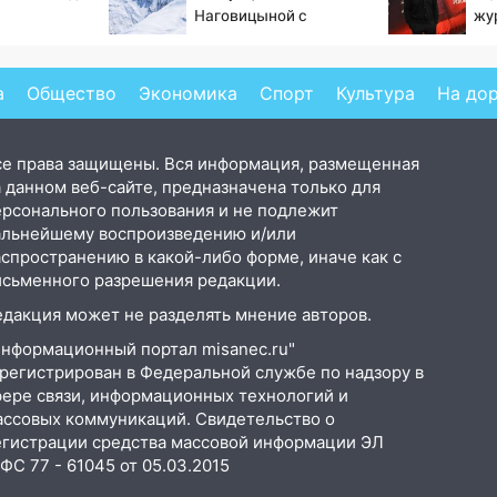
Наговицыной с
жу
семитысячника
по
Бо
а
Общество
Экономика
Спорт
Культура
На до
се права защищены. Вся информация, размещенная
 данном веб-сайте, предназначена только для
ерсонального пользования и не подлежит
альнейшему воспроизведению и/или
аспространению в какой-либо форме, иначе как с
исьменного разрешения редакции.
едакция может не разделять мнение авторов.
Информационный портал misanec.ru"
арегистрирован в Федеральной службе по надзору в
фере связи, информационных технологий и
ассовых коммуникаций. Свидетельство о
егистрации средства массовой информации ЭЛ
С 77 - 61045 от 05.03.2015