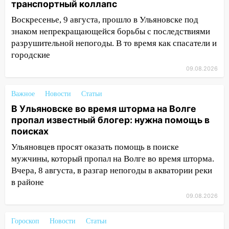
транспортный коллапс
14:28
Ураган вырвал остановку на улице
Воскресенье, 9 августа, прошло в Ульяновске под
Деева в Заволжье
знаком непрекращающейся борьбы с последствиями
14:26
Жители Ульяновска сами
разрушительной непогоды. В то время как спасатели и
пытаются расчистить ливнёвки, не
городские
дождавшись коммунальщиков
09.08.2026
14:16
Шторм продолжает ломать город:
на улице Любови Шевцовой рухнул
Важное
Новости
Статьи
светофор
В Ульяновске во время шторма на Волге
пропал известный блогер: нужна помощь в
14:14
Студента из Ульяновска обманули
поисках
мошенники под видом преподавателя
Ульяновцев просят оказать помощь в поиске
14:12
Куда жаловаться ульяновцам на
мужчины, который пропал на Волге во время шторма.
упавшее дерево или затопленную улицу
Вчера, 8 августа, в разгар непогоды в акватории реки
после непогоды
в районе
13:59
В Новом городе ураганным
09.08.2026
ветром сорвало опалубку со
строящегося дома
Гороскоп
Новости
Статьи