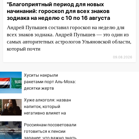
13:54
В мэрии Ульяновска рассказали,
"Благоприятный период для новых
как устраняют последствия мощного
начинаний: гороскоп для всех знаков
шторма
зодиака на неделю с 10 по 16 августа
Андрей Пупышев составил гороскоп на неделю для
13:49
Стихия продолжает крушить
всех знаков зодиака. Андрей Пупышев — это один из
Ульяновск: дерево рухнуло на дом на
самых авторитетных астрологов Ульяновской области,
Орджоникидзе
который почти
13:47
На Нижней Террасе мощным
09.08.2026
ветром вырвало дерево с корнем
13:46
Сильный ветер сорвал крышу с
Хуситы накрыли
СТО на проспекте Созидателей
ракетами порт Аль-Моха:
десятки жертв
13:35
Непогода продолжает бить по
транспорту: в Ульяновске трамвай
Хуже алкоголя: назван
сошёл с рельсов
напиток, который
негативно влияет на
13:22
Упавшие деревья перекрыли
организм - многие пьют
дороги в Ульяновске: фото
Россиянам посоветовали
его каждый день
готовиться к пенсии
13:17
Непогода в Ульяновске не
заранее: что важно знать