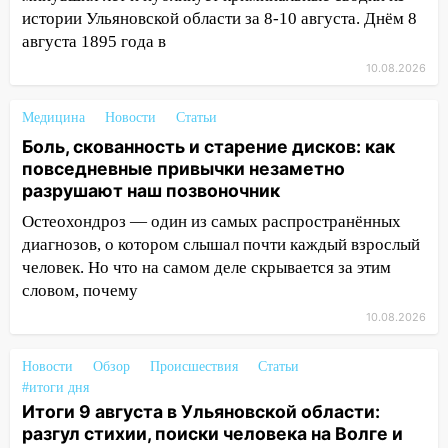
истории Ульяновской области за 8-10 августа. Днём 8
17:00
«Ульяновскалипсис»: последствия
августа 1895 года в
урагана 8 августа
10.08.2026
16:38
Прогноз погоды в Ульяновской
области на 9 августа
Медицина
Новости
Статьи
16:34
Из-за мощной непогоды в
Боль, скованность и старение дисков: как
Ульяновске отменили фестиваль «Наше
повседневные привычки незаметно
время»
разрушают наш позвоночник
Остеохондроз — один из самых распространённых
16:17
Мелекесский район первым в
диагнозов, о котором слышал почти каждый взрослый
Ульяновской области намолотил более
100 тысяч тонн зерна
человек. Но что на самом деле скрывается за этим
словом, почему
15:17
В колледжи и техникумы
10.08.2026
Ульяновской области подали более 10
тысяч заявлений
Новости
Обзор
Происшествия
Статьи
15:04
Фоторепортаж с улиц Ульяновска
#итоги дня
после шторма: поваленные деревья и
Итоги 9 августа в Ульяновской области:
затопленные улицы
разгул стихии, поиски человека на Волге и