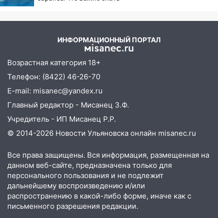
закончится сегодня: сильные ливни
сохранятся 9 августа
13:15
Трижды «брал в долг» без спроса:
ИНФОРМАЦИОННЫЙ ПОРТАЛ
житель Вешкаймского района похитил у
знакомого 191 тысячу рублей
Возрастная категория 18+
13:14
Ураган оторвал светофор на
Телефон: (8422) 46-26-70
проспекте Филатова в Ульяновске
E-mail: misanec@yandex.ru
13:12
Дерево пробило крышу дома на
Главный редактор - Мисанец З.Ф.
Новгородской в Ульяновске и рухнуло
Учредитель - ИП Мисанец Р.Р.
на электрощит
© 2014-2026 Новости Ульяновска онлайн
misanec.ru
13:10
В Заволжском районе дерево
упало во дворе
Все права защищены. Вся информация, размещенная на
данном веб-сайте, предназначена только для
13:08
Ураган ударил по Ульяновску:
персонального пользования и не подлежит
сорванные крыши, поваленные деревья,
дальнейшему воспроизведению и/или
затопленные улицы и остановившиеся
распространению в какой-либо форме, иначе как с
трамваи
письменного разрешения редакции.