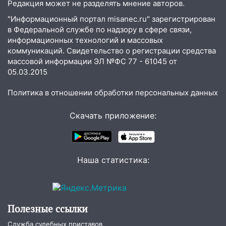
12:17
Ульяновск накрыл крупный град:
Редакция может не разделять мнение авторов.
после ливня город снова уходит под
"Информационный портал misanec.ru" зарегистрирован
воду
в Федеральной службе по надзору в сфере связи,
информационных технологий и массовых
12:12
Прокуратура взяла на контроль
коммуникаций. Свидетельство о регистрации средства
ДТП с шестилетним ребёнком на улице
массовой информации ЭЛ №ФС 77 - 61045 от
Федерации
05.03.2015
12:01
Пьяная женщина сбила
Политика в отношении обработки персональных данных
шестилетнего ребёнка на улице
Федерации: возбуждено уголовное дело
Скачать приложение:
11:16
В Ульяновске ищут 37-летнего
мужчину, пропавшего ещё 19 июля
10:30
От мотофристайла до прогулки с
Наша статистика:
хаски: куда сходить в Ульяновской
области 8–9 августа
10:11
Директора ульяновской
«Нефтяной топливной компании» будут
Полезные ссылки
судить за неуплату 48,4 млн рублей
Служба судебных приставов