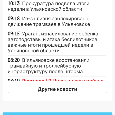
10:13
Прокуратура подвела итоги
недели в Ульяновской области
09:18
Из-за ливня заблокировано
движение трамваев в Ульяновске
09:15
Ураган, изнасилование ребенка,
автоподставы и атака беспилотников:
важные итоги прошедшей недели в
Ульяновской области
08:20
В Ульяновске восстановили
трамвайную и троллейбусную
инфраструктуру после шторма
08:19
Внимание! В Цильнинском районе
пропал 67-летний мужчина
Другие новости
08:11
На Ульяновск снова надвигается
непогода
07:30
Евро-3 вместо Евро-5: что