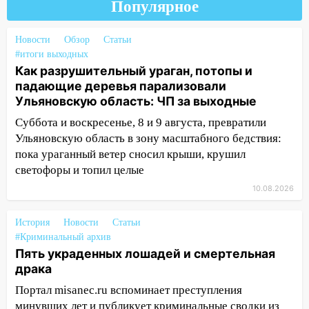
означают классы бензина и можно ли
Популярное
заливать «старое» топливо в
современные автомобили
Новости
Обзор
Статьи
#итоги выходных
06:30
Какая погода будет в Ульяновской
Как разрушительный ураган, потопы и
области днем 9 августа
падающие деревья парализовали
05:05
Ульяновскую область: ЧП за выходные
День, когда всё может
измениться: гороскоп на 9 августа —
Суббота и воскресенье, 8 и 9 августа, превратили
три знака получат шанс, который нельзя
Ульяновскую область в зону масштабного бедствия:
упустить
пока ураганный ветер сносил крыши, крушил
08.08.2026
светофоры и топил целые
20:10
Во время урагана в Ульяновске на
10.08.2026
Волге перевернулась лодка
История
Новости
Статьи
19:55
В Ульяновске упавшее дерево
#Криминальный архив
заблокировало в машине двух женщин
Пять украденных лошадей и смертельная
драка
17:15
В Ульяновской области
ремонтируют девять мостов: один уже
Портал misanec.ru вспоминает преступления
готов, ещё два — почти завершены
минувших лет и публикует криминальные сводки из