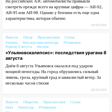
На российских АЗС автомобилисты привыкли
Волге перевернулась лодка
смотреть прежде всего на крупные цифры — АИ-92,
19:55
В Ульяновске упавшее дерево
АИ-95 или АИ-98. Однако у бензина есть еще одна
заблокировало в машине двух женщин
характеристика, которая обычно
09.08.2026
17:15
В Ульяновской области
ремонтируют девять мостов: один уже
Новости
готов, ещё два — почти завершены
Обзор
Происшествия
Статьи
#ливень
#последствия непогоды
#Ульяновск
17:00
#ураган 8 августа
«Ульяновскалипсис»: последствия
#шторм
«Ульяновскалипсис»: последствия урагана 8
урагана 8 августа
августа
16:38
Прогноз погоды в Ульяновской
Днём 8 августа Ульяновск оказался под ударом
области на 9 августа
мощной непогоды. На город обрушились сильный
16:34
Из-за мощной непогоды в
ливень, гроза, крупный град и шквалистый ветер. За
Ульяновске отменили фестиваль «Наше
несколько часов стихия
время»
08.08.2026
16:17
Мелекесский район первым в
Ульяновской области намолотил более
Новости
Общество
Происшествия
Статьи
#жкх
100 тысяч тонн зерна
#непогода
#Ульяновск