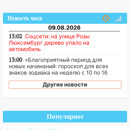
Новость часа
09.08.2026
13:02
Соцсети: на улице Розы
Люксембург дерево упало на
автомобиль
13:00
«Благоприятный период для
новых начинаний: гороскоп для всех
знаков зодиака на неделю с 10 по 16
августа
Другие новости
13:00
На проспекте Тюленева в
Ульяновске образовалось «море»
12:57
В Ульяновской области ожидается
крупный град
Популярное
12:11
Где есть бензин в Ульяновске 9