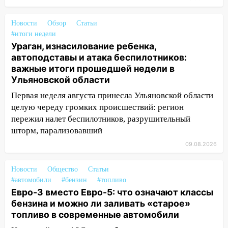
08:19
Внимание! В Цильнинском районе
Новости
Обзор
Статьи
пропал 67-летний мужчина
#итоги недели
08:11
Ураган, изнасилование ребенка,
На Ульяновск снова надвигается
автоподставы и атака беспилотников:
непогода
важные итоги прошедшей недели в
07:30
Евро-3 вместо Евро-5: что
Ульяновской области
означают классы бензина и можно ли
Первая неделя августа принесла Ульяновской области
заливать «старое» топливо в
целую череду громких происшествий: регион
современные автомобили
пережил налет беспилотников, разрушительный
06:30
Какая погода будет в Ульяновской
шторм, парализовавший
области днем 9 августа
09.08.2026
05:05
День, когда всё может
измениться: гороскоп на 9 августа —
Новости
Общество
Статьи
три знака получат шанс, который нельзя
#автомобили
#бензин
#топливо
Евро-3 вместо Евро-5: что означают классы
упустить
бензина и можно ли заливать «старое»
08.08.2026
топливо в современные автомобили
20:10
Во время урагана в Ульяновске на