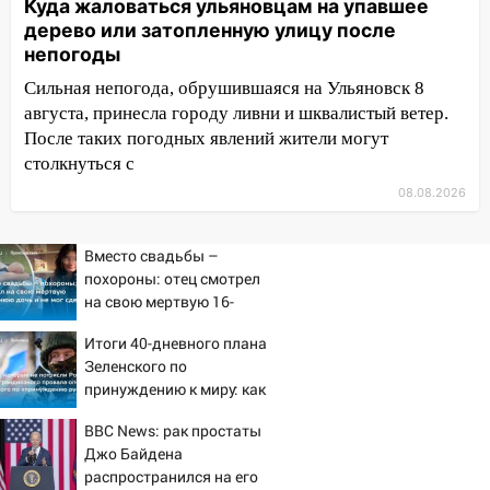
Куда жаловаться ульяновцам на упавшее
15:17
В колледжи и техникумы
дерево или затопленную улицу после
Ульяновской области подали более 10
непогоды
тысяч заявлений
Сильная непогода, обрушившаяся на Ульяновск 8
15:04
Фоторепортаж с улиц Ульяновска
августа, принесла городу ливни и шквалистый ветер.
после шторма: поваленные деревья и
После таких погодных явлений жители могут
затопленные улицы
столкнуться с
08.08.2026
14:28
Ураган вырвал остановку на улице
Деева в Заволжье
Вместо свадьбы –
14:26
Жители Ульяновска сами
похороны: отец смотрел
пытаются расчистить ливнёвки, не
на свою мертвую 16-
дождавшись коммунальщиков
летнюю дочь и не мог
Итоги 40-дневного плана
сдержать слезы
14:16
Шторм продолжает ломать город:
Зеленского по
на улице Любови Шевцовой рухнул
принуждению к миру: как
светофор
ответила Россия, полный
BBC News: рак простаты
разбор провала операции
14:14
Студента из Ульяновска обманули
Джо Байдена
Украины от военкора
мошенники под видом преподавателя
распространился на его
Коца