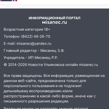
кости и органы
14:12
Куда жаловаться ульяновцам на
упавшее дерево или затопленную улицу
после непогоды
ИНФОРМАЦИОННЫЙ ПОРТАЛ
13:59
В Новом городе ураганным
ветром сорвало опалубку со
Возрастная категория 18+
строящегося дома
Телефон: (8422) 46-26-70
13:54
В мэрии Ульяновска рассказали,
E-mail: misanec@yandex.ru
как устраняют последствия мощного
Главный редактор - Мисанец З.Ф.
шторма
Учредитель - ИП Мисанец Р.Р.
13:49
Стихия продолжает крушить
© 2014-2026 Новости Ульяновска онлайн
misanec.ru
Ульяновск: дерево рухнуло на дом на
Орджоникидзе
Все права защищены. Вся информация, размещенная на
данном веб-сайте, предназначена только для
13:47
На Нижней Террасе мощным
персонального пользования и не подлежит
ветром вырвало дерево с корнем
дальнейшему воспроизведению и/или
распространению в какой-либо форме, иначе как с
13:46
Сильный ветер сорвал крышу с
письменного разрешения редакции.
СТО на проспекте Созидателей
Редакция может не разделять мнение авторов.