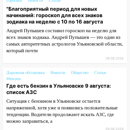
августа: список АЗС
Гороскоп
Новости
Статьи
"Благоприятный период для новых
11:55
Соцсети: светофор упал на
начинаний: гороскоп для всех знаков
машину во время сильного ливня в
зодиака на неделю с 10 по 16 августа
Ульяновске
Андрей Пупышев составил гороскоп на неделю для
11:00
В Ульяновской области люди в
всех знаков зодиака. Андрей Пупышев — это один из
СНТ сидят без света
самых авторитетных астрологов Ульяновской области,
который почти
10:13
Прокуратура подвела итоги
недели в Ульяновской области
09.08.2026
09:18
Из-за ливня заблокировано
Дорожная обстановка
Новости
Общество
Статьи
движение трамваев в Ульяновске
#бензин
09:15
Где есть бензин в Ульяновске 9 августа:
Ураган, изнасилование ребенка,
список АЗС
автоподставы и атака беспилотников:
важные итоги прошедшей недели в
Ситуация с бензином в Ульяновске остается
Ульяновской области
напряженной, хотя уже и появились положительные
тенденции. Водители продолжают искать АЗС, где
08:20
В Ульяновске восстановили
можно заправиться, а
трамвайную и троллейбусную
инфраструктуру после шторма.
09.08.2026