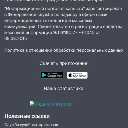
13:35
Непогода продолжает бить по
"Информационный портал misanec.ru" зарегистрирован
транспорту: в Ульяновске трамвай
в Федеральной службе по надзору в сфере связи,
сошёл с рельсов
информационных технологий и массовых
13:22
Упавшие деревья перекрыли
коммуникаций. Свидетельство о регистрации средства
дороги в Ульяновске: фото
массовой информации ЭЛ №ФС 77 - 61045 от
05.03.2015
13:17
Непогода в Ульяновске не
закончится сегодня: сильные ливни
Политика в отношении обработки персональных данных
сохранятся 9 августа
Скачать приложение:
13:15
Трижды «брал в долг» без спроса:
житель Вешкаймского района похитил у
знакомого 191 тысячу рублей
Наша статистика:
13:14
Ураган оторвал светофор на
проспекте Филатова в Ульяновске
13:12
Дерево пробило крышу дома на
Новгородской в Ульяновске и рухнуло
Полезные ссылки
на электрощит
Служба судебных приставов