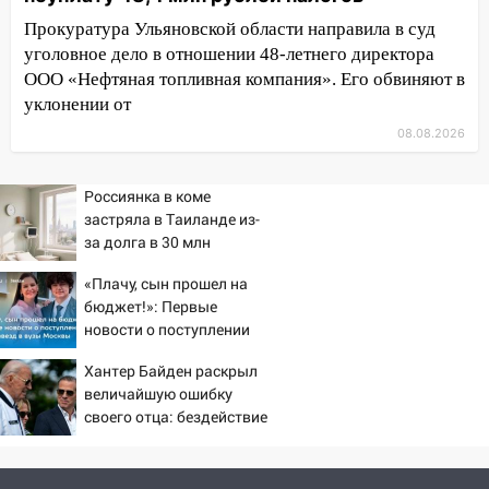
состоялось торжественное
Прокуратура Ульяновской области направила в суд
мероприятие, приуроченное к
уголовное дело в отношении 48-летнего директора
празднованию Дня сотрудника органов
ООО «Нефтяная топливная компания». Его обвиняют в
следствия Российской Федерации
уклонении от
19:30
Ульяновцев приглашают
08.08.2026
поддержать «Симбирскую чебурашку»
на фестивале «ФормАРТ»
Россиянка в коме
18:11
Ульяновская область стала
застряла в Таиланде из-
пилотным регионом проекта
за долга в 30 млн
«Культурное долголетие»
«Плачу, сын прошел на
17:23
Прогноз погоды в Ульяновской
бюджет!»: Первые
области на 8 августа
новости о поступлении
детей звезд в вузы
17:16
В реанимацию Ульяновской
Хантер Байден раскрыл
Москвы
областной больницы поступили шесть
величайшую ошибку
новых аппаратов ИВЛ
своего отца: бездействие
против Трампа
16:51
В Чердаклинском районе
ремонтируют дороги, ставят остановки