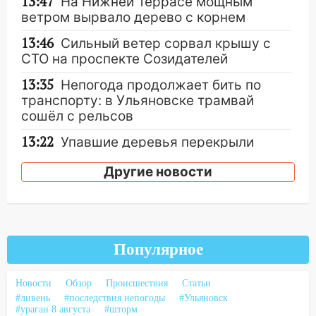
13:47
На Нижней Террасе мощным
ветром вырвало дерево с корнем
13:46
Сильный ветер сорвал крышу с
СТО на проспекте Созидателей
13:35
Непогода продолжает бить по
транспорту: в Ульяновске трамвай
сошёл с рельсов
13:22
Упавшие деревья перекрыли
дороги в Ульяновске: фото
Другие новости
13:17
Непогода в Ульяновске не
закончится сегодня: сильные ливни
сохранятся 9 августа
13:15
Трижды «брал в долг» без спроса:
Популярное
житель Вешкаймского района похитил у
знакомого 191 тысячу рублей
Новости
Обзор
Происшествия
Статьи
13:14
Ураган оторвал светофор на
#ливень
#последствия непогоды
#Ульяновск
#ураган 8 августа
#шторм
проспекте Филатова в Ульяновске