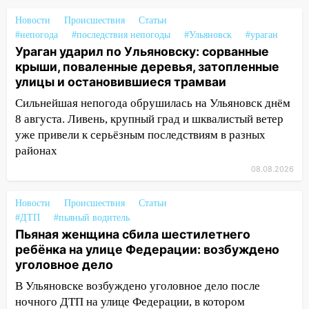
шестилетнего ребёнка на улице
Новости
Происшествия
Статьи
Федерации: возбуждено уголовное дело
#непогода
#последствия непогоды
#Ульяновск
#ураган
11:16
В Ульяновске ищут 37-летнего
Ураган ударил по Ульяновску: сорванные
мужчину, пропавшего ещё 19 июля
крыши, поваленные деревья, затопленные
улицы и остановившиеся трамваи
10:30
От мотофристайла до прогулки с
Сильнейшая непогода обрушилась на Ульяновск днём
хаски: куда сходить в Ульяновской
8 августа. Ливень, крупный град и шквалистый ветер
области 8–9 августа
уже привели к серьёзным последствиям в разных
10:11
Директора ульяновской
районах
«Нефтяной топливной компании» будут
08.08.2026
судить за неуплату 48,4 млн рублей
налогов
Новости
Происшествия
Статьи
09:28
Дети на дорогах: пострадали
#ДТП
#пьяный водитель
велосипедисты, мотоциклисты и
Пьяная женщина сбила шестилетнего
пешеходы. Обзор крупных аварий в
ребёнка на улице Федерации: возбуждено
Ульяновской области
уголовное дело
В Ульяновске возбуждено уголовное дело после
08:30
Поджог со свечой, 16 сгоревших
ночного ДТП на улице Федерации, в котором
домов и выстрел за водку