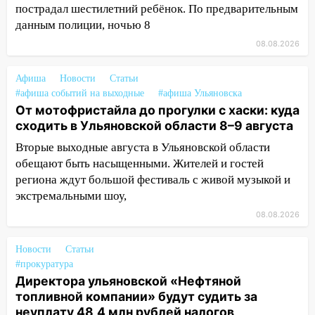
пострадал шестилетний ребёнок. По предварительным
07:50
Какая погоды будет днем 8
данным полиции, ночью 8
августа
08.08.2026
06:45
Императорский мост в
Ульяновске останется закрытым до
Афиша
Новости
Статьи
утра 10 августа
#афиша событий на выходные
#афиша Ульяновска
От мотофристайла до прогулки с хаски: куда
05:18
Судьба готовит сюрприз: гороскоп
сходить в Ульяновской области 8–9 августа
на 8 августа — кому повезет с
Вторые выходные августа в Ульяновской области
деньгами, а кого ждет неожиданная
обещают быть насыщенными. Жителей и гостей
встреча
региона ждут большой фестиваль с живой музыкой и
04:47
В Ульяновской области объявили
экстремальными шоу,
ракетную опасность: звучат сирены
08.08.2026
07.08.2026
20:40
Ульяновские аграрии смогут
Новости
Статьи
купить тракторы с отсрочкой платежа
#прокуратура
до декабря
Директора ульяновской «Нефтяной
топливной компании» будут судить за
19:34
В следственном управлении
неуплату 48,4 млн рублей налогов