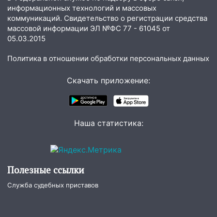
15:27
Прокуратура проверяет
информационных технологий и массовых
капремонт школы в селе Кивать
коммуникаций. Свидетельство о регистрации средства
массовой информации ЭЛ №ФС 77 - 61045 от
15:08
В Кузоватово после прокурорской
05.03.2015
проверки обновили разметку на
пешеходных переходах
Политика в отношении обработки персональных данных
14:40
На проспекте Гая в Ульяновске
запретили остановку автомобилей на
Скачать приложение:
50-метровом участке
14:22
В Новом городе 8 августа пройдет
большой фестиваль «Наше время» с
Наша статистика:
мотофристайлом и концертом
«Мураками»
14:04
Жару смоет ливнями: прогноз
погоды в Ульяновской области на
Полезные ссылки
выходные 8-9 августа
Служба судебных приставов
13:30
В Ульяновске транспортные
полицейские проведут акцию «Час