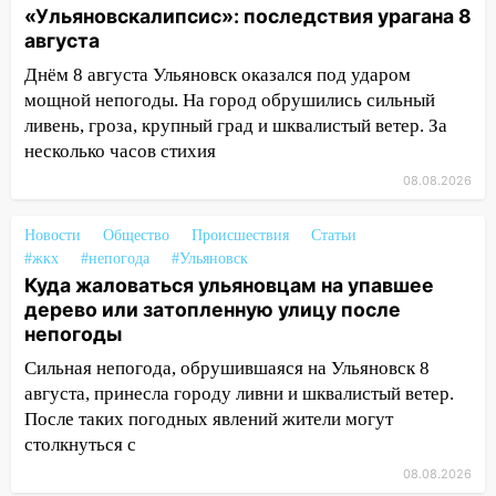
«Ульяновскалипсис»: последствия урагана 8
13:12
Дерево пробило крышу дома на
августа
Новгородской в Ульяновске и рухнуло
Днём 8 августа Ульяновск оказался под ударом
на электрощит
мощной непогоды. На город обрушились сильный
13:10
В Заволжском районе дерево
ливень, гроза, крупный град и шквалистый ветер. За
упало во дворе
несколько часов стихия
08.08.2026
13:08
Ураган ударил по Ульяновску:
сорванные крыши, поваленные деревья,
Новости
Общество
Происшествия
Статьи
затопленные улицы и остановившиеся
#жкх
#непогода
#Ульяновск
трамваи
Куда жаловаться ульяновцам на упавшее
12:17
Ульяновск накрыл крупный град:
дерево или затопленную улицу после
после ливня город снова уходит под
непогоды
воду
Сильная непогода, обрушившаяся на Ульяновск 8
12:12
августа, принесла городу ливни и шквалистый ветер.
Прокуратура взяла на контроль
ДТП с шестилетним ребёнком на улице
После таких погодных явлений жители могут
Федерации
столкнуться с
08.08.2026
12:01
Пьяная женщина сбила