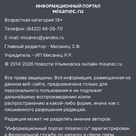
и проводят новое освещение
ИНФОРМАЦИОННЫЙ ПОРТАЛ
16:35
В Ульяновске установили ещё
Возрастная категория 18+
девять бункеров для крупногабаритного
мусора
Телефон: (8422) 46-26-70
E-mail: misanec@yandex.ru
16:26
В Ульяновске бесплатно покажут
матч «Волги» под открытым небом
Главный редактор - Мисанец З.Ф.
Учредитель - ИП Мисанец Р.Р.
16:12
В Ульяновском госуниверситете
разработают отечественный прибор для
© 2014-2026 Новости Ульяновска онлайн
misanec.ru
цифровой ПЦР
Все права защищены. Вся информация, размещенная на
15:47
Ульяновцы могут вернуть деньги
данном веб-сайте, предназначена только для
за абонементы закрывшегося фитнес-
персонального пользования и не подлежит
клуба «Рекорд-Fitness»
дальнейшему воспроизведению и/или
распространению в какой-либо форме, иначе как с
15:34
После вмешательства
письменного разрешения редакции.
прокуратуры в селах Ульяновской
области привели в порядок детские
Редакция может не разделять мнение авторов.
площадки
"Информационный портал misanec.ru" зарегистрирован
в Федеральной службе по надзору в сфере связи,