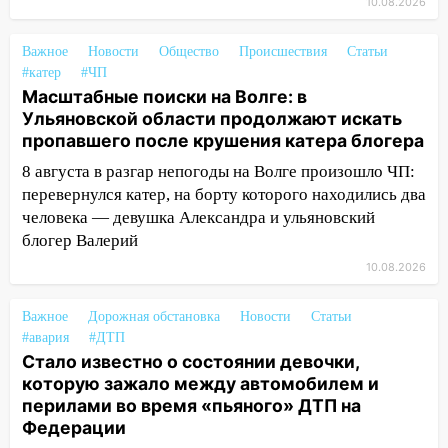
10.08.2026
12:59
Губернатор Ульяновской области
выразил соболезнования в связи с
Важное
Новости
Общество
Происшествия
Статьи
трагедией в Нижнекамске
#катер
#ЧП
Масштабные поиски на Волге: в
12:53
Число погибших в Нижнекамске
Ульяновской области продолжают искать
выросло до 13 человек, среди них есть
пропавшего после крушения катера блогера
ребенок
8 августа в разгар непогоды на Волге произошло ЧП:
12:46
Масштабные поиски на Волге: в
перевернулся катер, на борту которого находились два
Ульяновской области продолжают
человека — девушка Александра и ульяновский
искать пропавшего после крушения
блогер Валерий
катера блогера
10.08.2026
11:53
Стало известно о состоянии
девочки, которую зажало между
Важное
Дорожная обстановка
Новости
Статьи
автомобилем и перилами во время
#авария
#ДТП
«пьяного» ДТП на Федерации
Стало известно о состоянии девочки,
которую зажало между автомобилем и
11:29
Сергей Клопков назначен
перилами во время «пьяного» ДТП на
начальником управления
Федерации
административно-технического