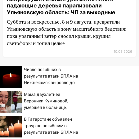
падающие деревья парализовали
10:00
В Кузоватово ураганный ветер
Ульяновскую область: ЧП за выходные
повредил кровли районного дома
культуры и школы
Суббота и воскресенье, 8 и 9 августа, превратили
Ульяновскую область в зону масштабного бедствия:
09:20
Момент падения дерева на
пока ураганный ветер сносил крыши, крушил
машину в Ульяновске попал на видео
светофоры и топил целые
09:16
Утро ульяновских водителей
10.08.2026
началось с «глухой» пробки на старом
мосту
Число погибших в
09:10
Соцсети: на Московском шоссе в
результате атаки БПЛА на
Ульяновске произошла авария
Нижнекамск выросло до
13
08:02
В Ульяновске во время
Мама двухлетней
диспансеризации у 26-летнего парня
Вероники Куминовой,
выявили онкологию
умершей в больнице,
беременна: семья ждет
07:00
Прохладная ночь и ветреный
В Татарстане объявлен
девочку
день: прогноз погоды в Ульяновске 10
траур по погибшим в
августа
результате атаки БПЛА на
Нижнекамск