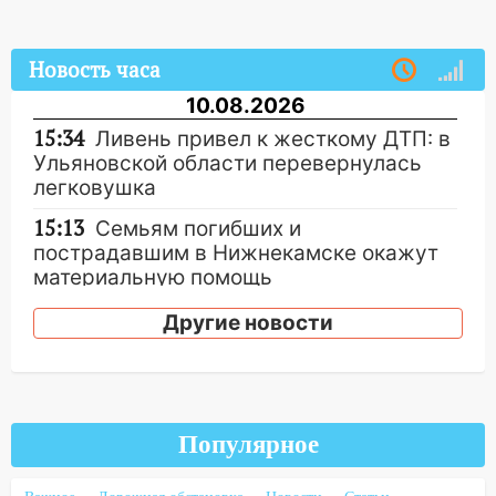
Новость часа
10.08.2026
15:34
Ливень привел к жесткому ДТП: в
Ульяновской области перевернулась
легковушка
15:13
Семьям погибших и
пострадавшим в Нижнекамске окажут
материальную помощь
15:05
Столкновение двух «Лад» в
Другие новости
Димитровграде: пассажирка оказалась
в больнице
14:23
В Вешкаймском районе
перевернулся самодельный байк
Популярное
14:21
Волонтеры «ЛизаАлерт»