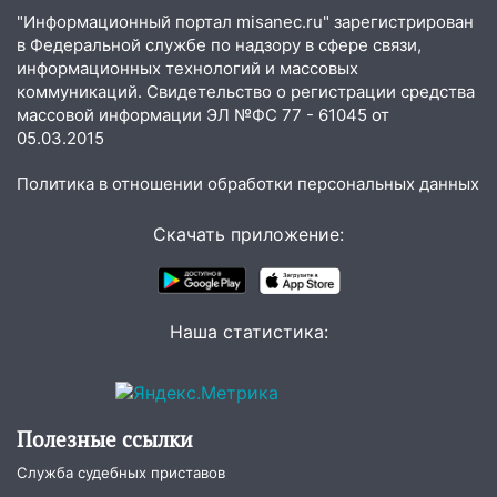
человека на Волге и транспортный
"Информационный портал misanec.ru" зарегистрирован
коллапс
в Федеральной службе по надзору в сфере связи,
информационных технологий и массовых
19:43
Из-за ураганного ветра упали
коммуникаций. Свидетельство о регистрации средства
деревья в парке «Победы»
массовой информации ЭЛ №ФС 77 - 61045 от
05.03.2015
18:00
Пепелище на Балтийской: в
Заволжье ульяновские спасатели
Политика в отношении обработки персональных данных
ликвидировали крупный пожар
Скачать приложение:
17:15
Прогноз погоды на 10 августа в
Ульяновской области
16:00
В Ульяновске во время шторма на
Волге пропал известный блогер: нужна
Наша статистика:
помощь в поисках
15:28
Соцсети: на «Ауди» упало дерево
в Новом городе
Полезные ссылки
15:12
В Ульяновске выгорела кухня в
Служба судебных приставов
многоэтажке