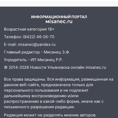
06:00
Как разрушительный ураган,
потопы и падающие деревья
парализовали Ульяновскую область: ЧП
ИНФОРМАЦИОННЫЙ ПОРТАЛ
за выходные
Возрастная категория 18+
05:50
Пять украденных лошадей и
смертельная драка
Телефон: (8422) 46-26-70
E-mail: misanec@yandex.ru
05:00
Боль, скованность и старение
дисков: как повседневные привычки
Главный редактор - Мисанец З.Ф.
незаметно разрушают наш позвоночник
Учредитель - ИП Мисанец Р.Р.
03:00
День скрытых ловушек и
© 2014-2026 Новости Ульяновска онлайн
misanec.ru
внезапных подарков судьбы: гороскоп
на 10 августа
Все права защищены. Вся информация, размещенная на
данном веб-сайте, предназначена только для
09.08.2026
персонального пользования и не подлежит
21:58
В Ульяновске около «нового»
дальнейшему воспроизведению и/или
моста утопили автомобиль «Вольво»
распространению в какой-либо форме, иначе как с
письменного разрешения редакции.
20:20
Итоги 9 августа в Ульяновской
Редакция может не разделять мнение авторов.
области: разгул стихии, поиски