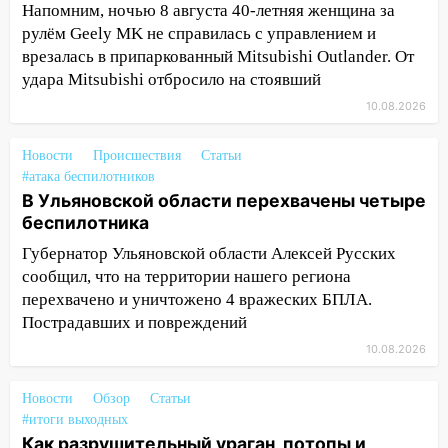
контроля администрации Ульяновска
Напомним, ночью 8 августа 40-летняя женщина за
рулём Geely MK не справилась с управлением и
11:12
В Ульяновской области в огне
врезалась в припаркованный Mitsubishi Outlander. От
погиб один человек
удара Mitsubishi отбросило на стоявший
11:05
12 человек погибли и 39 получили
10.08.2026
ранения после атаки беспилотников на
Нижнекамск
Новости
Происшествия
Статьи
#атака беспилотников
10:51
В Ульяновской области
В Ульяновской области перехвачены четыре
перехвачены четыре беспилотника
беспилотника
10:15
Соцсети: мотоциклист врезался в
Губернатор Ульяновской области Алексей Русских
«Калину» в Новом городе
сообщил, что на территории нашего региона
перехвачено и уничтожено 4 вражеских БПЛА.
10:11
Во время атаки беспилотников в
Пострадавших и повреждений
Нижнекамске погибли люди: в
республике объявили траур
10.08.2026
10:06
За выходные выпало больше
Новости
Обзор
Статьи
месячной нормы осадков и упало 111
#итоги выходных
деревьев в Ульяновске
Как разрушительный ураган, потопы и