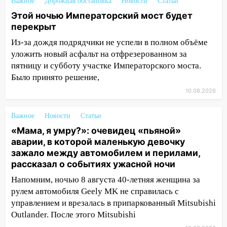
выложили ориентировку на пропавшего
Важное
Дорожная обстановка
Новости
Статьи
8 августа в шторм ульяновского
Этой ночью Императорский мост будет
блогера
перекрыт
14:00
Этой ночью Императорский мост
Из-за дождя подрядчики не успели в полном объёме
будет перекрыт
уложить новый асфальт на отфрезерованном за
пятницу и субботу участке Императорского моста.
13:49
Сотрудники СУ СК России по
Было принято решение,
Ульяновской области вручили ключи от
10.08.2026
квартир сиротам и детям, оставшихся
без попечения родителей
Важное
Новости
Статьи
13:36
«Мама, я умру?»: очевидец
«Мама, я умру?»: очевидец «пьяной»
«пьяной» аварии, в которой маленькую
аварии, в которой маленькую девочку
девочку зажало между автомобилем и
зажало между автомобилем и перилами,
перилами, рассказал о событиях
рассказал о событиях ужасной ночи
ужасной ночи
Напомним, ночью 8 августа 40-летняя женщина за
13:05
17-летний парень находился за
рулем автомобиля Geely MK не справилась с
рулем мотоцикла во время ДТП в Новом
управлением и врезалась в припаркованный Mitsubishi
городе: в ГАИ прокомментировали
Outlander. После этого Mitsubishi
сегодняшнюю аварию