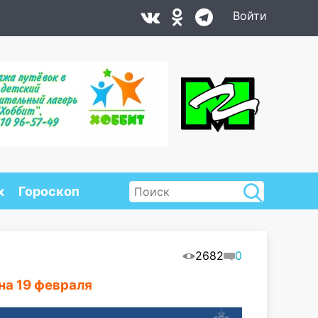
Войти
х
Гороскоп
2682
0
на 19 февраля