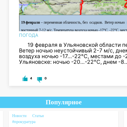
ПОГОДА
19 февраля в
Ульяновской
области пе
Ветер ночью неустойчивый 2-7 м/с, дне
воздуха ночью -17
…
-22°С, местами до -
Ульяновске
: ночью -20
…
-22°С, днем -8
4
0
Популярное
Новости
Статьи
#прокуратура