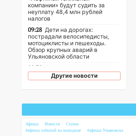
компании» будут судить за
неуплату 48,4 млн рублей
налогов
09:28
Дети на дорогах:
пострадали велосипедисты,
мотоциклисты и пешеходы.
Обзор крупных аварий в
Ульяновской области
08:30
Поджог со свечой, 16
сгоревших домов и выстрел за
Другие новости
водку
07:50
Какая погоды будет днем
8 августа
06:45
Императорский мост в
Ульяновске останется
закрытым до утра 10 августа
Афиша
Новости
Статьи
#афиша событий на выходные
#афиша Ульяновска
05:18
Судьба готовит сюрприз: