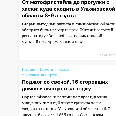
От мотофристайла до прогулки с
гороскоп на 8 августа — кому
хаски: куда сходить в Ульяновской
повезет с деньгами, а кого
области 8–9 августа
ждет неожиданная встреча
Вторые выходные августа в Ульяновской области
04:47
В Ульяновской области
обещают быть насыщенными. Жителей и гостей
объявили ракетную опасность:
региона ждут большой фестиваль с живой
звучат сирены
музыкой и экстремальными шоу,
07.08.2026
20:40
Ульяновские аграрии
08.08.2026
смогут купить тракторы с
отсрочкой платежа до декабря
История
Новости
Статьи
19:34
В следственном
#Криминальный архив
управлении состоялось
Поджог со свечой, 16 сгоревших
торжественное мероприятие,
домов и выстрел за водку
приуроченное к празднованию
Дня сотрудника органов
Портал misanec.ru вспоминает преступления
следствия Российской
минувших лет и публикует криминальные
Федерации
сводки из истории Ульяновской области за 6-7
августа. 6 августа 1866 года в Сызранском