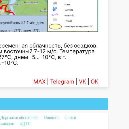
ременная облачность, без осадков.
м восточный 7-12 м/с. Температура
27°С, днем -5
…
-10°С, в г.
…
-10°С.
MAX
|
Telegram
|
VK
|
OK
Дорожная обстановка
Новости
Статьи
#аварии
#ДТП