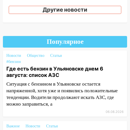
06:00
Четыре года борьбы: ульяновские
юристы помогли женщине засудить УК
Другие новости
за плесень на стенах
05:00
Кому 6 августа звезды сулят
прибыль, а кому — испытания на
прочность
Популярное
05.08.2026
22:58
Соцсети: на проспекте Тюленева
Новости
Общество
Статьи
ДТП с мотоциклистом
#бензин
Где есть бензин в Ульяновске днем 6
20:22
Мошенники обманули 92-летнюю
августа: список АЗС
жительницу Ульяновской области
Ситуация с бензином в Ульяновске остается
19:14
Житель Ульяновской области
напряженной, хотя уже и появились положительные
подвез троих незнакомцев на трассе и
тенденции. Водители продолжают искать АЗС, где
заработал уголовное дело
можно заправиться, а
18:14
06.08.2026
Прогноз погоды на 6 августа в
Ульяновской области
Важное
Новости
Статьи