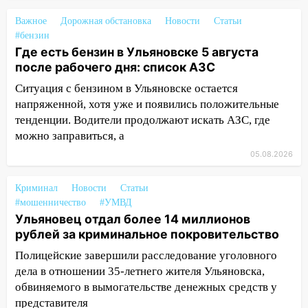
покровительство
Важное
Дорожная обстановка
Новости
Статьи
15:32
На «кольце» кроссовер сбил 18-
#бензин
летнего мопедиста
Где есть бензин в Ульяновске 5 августа
15:00
после рабочего дня: список АЗС
В Ульяновске после тройного ДТП
госпитализировали 25-летнего байкера
Ситуация с бензином в Ульяновске остается
напряженной, хотя уже и появились положительные
14:32
На Ульяновскую область
тенденции. Водители продолжают искать АЗС, где
надвигается жара
можно заправиться, а
14:08
Пешеход переходил по «зебре»:
05.08.2026
подробности серьезной аварии на
Фруктовой
Криминал
Новости
Статьи
13:30
В Димитровграде на улице
#мошенничество
#УМВД
Ульяновец отдал более 14 миллионов
Трудовой горело здание
рублей за криминальное покровительство
13:00
Водитель без прав врезался в
Полицейские завершили расследование уголовного
припаркованный автомобиль
дела в отношении 35-летнего жителя Ульяновска,
12:37
Переезжал «зебру» на
обвиняемого в вымогательстве денежных средств у
велосипеде и попал под колеса
представителя