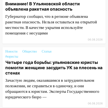
18:00
Мотофристайл, рок и силовой
Внимание! В Ульяновской области
экстрим: в Ульяновске пройдет
объявлена ракетная опасность
большой фестиваль «Наше время»
Губернатор сообщил, что в регионе объявлена
17:30
Где есть бензин в Ульяновске 5
ракетная опасность. Нельзя оставаться на открытой
августа после рабочего дня: список АЗС
местности. В качестве укрытия используйте
помещения с несущими
17:05
«Обыск» по видеосвязи: в
Ульяновске задержали 19-летнюю
06.08.2026
сообщницу мошенников
Новости
Общество
Статьи
16:12
Едва не перерезал горло: в
#юристы
Вешкайме посиделки с судимым
Четыре года борьбы: ульяновские юристы
знакомым закончились для женщины
помогли женщине засудить УК за плесень на
больницей
стенах
16:06
18-летняя девушка без прав
Зачастую людям, оказавшимся в затруднительном
перевернулась на мопеде и попала в
положении, не справиться в одиночку, и они
больницу
обращаются к юристам. Эксперты Государственного
юридического бюро —
15:59
Ульяновец отдал более 14
миллионов рублей за криминальное
06.08.2026