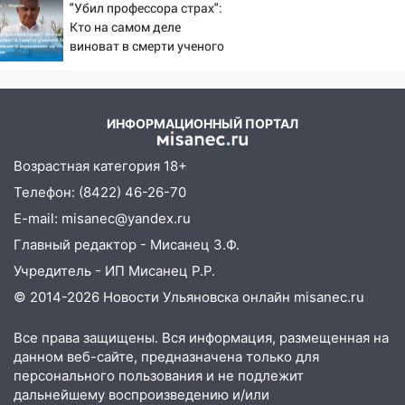
"Убил профессора страх":
избившим мужчину в трамвае
РФ
Кто на самом деле
08:27
Ульяновская полиция получила
виноват в смерти ученого
один из шести уникальных автомобилей
Зезина, остановившего
в России
мальчишек на поле с
горохом
07:02
Жара отступит: какой будет
ИНФОРМАЦИОННЫЙ ПОРТАЛ
погода в Ульяновске днем 5 августа
Возрастная категория 18+
06:10
Двое мигрантов изнасиловали 13-
летнюю девочку в центре Ульяновска
Телефон: (8422) 46-26-70
E-mail: misanec@yandex.ru
06:00
Мертвеца выкопали, посадили в
мешок и попытались утопить в Волге
Главный редактор - Мисанец З.Ф.
Учредитель - ИП Мисанец Р.Р.
05:30
Астрологи назвали самый
© 2014-2026 Новости Ульяновска онлайн
misanec.ru
опасный день августа: что ждет каждый
знак 5 августа
Все права защищены. Вся информация, размещенная на
04.08.2026
данном веб-сайте, предназначена только для
23:27
Прокуратура проверяет
персонального пользования и не подлежит
капремонт школы в посёлке Налейка
дальнейшему воспроизведению и/или