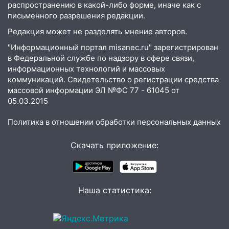
распространению в какой-либо форме, иначе как с
22:33
Прокуратура проверяет
письменного разрешения редакции.
спортивные объекты в Старой Майне
Редакция может не разделять мнение авторов.
21:01
Ульяновцев приглашают сдать
"Информационный портал misanec.ru" зарегистрирован
кровь: День донора пройдёт 6 августа
в Федеральной службе по надзору в сфере связи,
информационных технологий и массовых
20:17
Ульяновская область девятую
коммуникаций. Свидетельство о регистрации средства
неделю подряд удерживает самые
массовой информации ЭЛ №ФС 77 - 61045 от
низкие цены на подсолнечное масло
05.03.2015
19:33
Коровы-рекордсменки: в
Политика в отношении обработки персональных данных
Ульяновской области выросли надои
молока
Скачать приложение:
18:20
В Ульяновской области до конца
года благоустроят 20 родников
17:27
В Ульяновской области 114 детей-
Наша статистика:
сирот получили жильё с начала года
16:43
Дорожный сезон перевалил за
экватор: в Ульяновской области