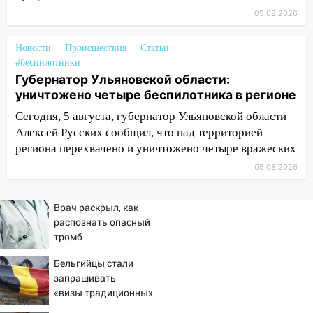
05.08.2026
12:18
Вспыхнул изнутри: в
Железнодорожном районе горела дача
Новости
Происшествия
Статьи
11:33
В Засвияжье под колёса авто
#беспилотники
попал мужчина
Губернатор Ульяновской области:
уничтожено четыре беспилотника в регионе
11:17
В Радищевском районе сгорели
хозяйственные постройки
Сегодня, 5 августа, губернатор Ульяновской области
Алексей Русских сообщил, что над территорией
11:00
В Канадее горел жилой дом
региона перехвачено и уничтожено четыре вражеских
10:18
Губернатор Ульяновской области:
05.08.2026
уничтожено четыре беспилотника в
регионе
Врач раскрыл, как
распознать опасный
10:00
В Ульяновске дотла сгорел
тромб
легковой автомобиль
Бельгийцы стали
09:39
В Ульяновске будут судить десять
запрашивать
наркодилеров, снабжавших две области
«визы традиционных
09:25
Вынесли приговор дебоширам,
ценностей» в посольстве