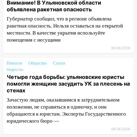
09:44
Ульяновские спасатели помогли
Внимание! В Ульяновской области
юному велосипедисту на улице
объявлена ракетная опасность
Чернышевского
Губернатор сообщил, что в регионе объявлена
08:21
В Заволжском районе украли два
ракетная опасность. Нельзя оставаться на открытой
велосипеда
местности. В качестве укрытия используйте
помещения с несущими
07:18
В Ульяновск идет
06.08.2026
тридцатиградусная жара: какая будет
погода в четверг
Новости
Общество
Статьи
06:00
Четыре года борьбы: ульяновские
#юристы
юристы помогли женщине засудить УК
Четыре года борьбы: ульяновские юристы
за плесень на стенах
помогли женщине засудить УК за плесень на
стенах
05:00
Кому 6 августа звезды сулят
Зачастую людям, оказавшимся в затруднительном
прибыль, а кому — испытания на
прочность
положении, не справиться в одиночку, и они
обращаются к юристам. Эксперты Государственного
05.08.2026
юридического бюро —
22:58
Соцсети: на проспекте Тюленева
06.08.2026
ДТП с мотоциклистом