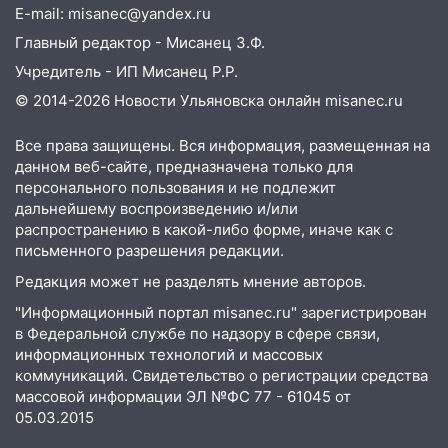
подробности серьезной аварии на
E-mail: misanec@yandex.ru
Фруктовой
Главный редактор - Мисанец З.Ф.
13:30
В Димитровграде на улице
Учредитель - ИП Мисанец Р.Р.
Трудовой горело здание
© 2014-2026 Новости Ульяновска онлайн
misanec.ru
13:00
Водитель без прав врезался в
Все права защищены. Вся информация, размещенная на
припаркованный автомобиль
данном веб-сайте, предназначена только для
12:37
Переезжал «зебру» на
персонального пользования и не подлежит
велосипеде и попал под колеса
дальнейшему воспроизведению и/или
распространению в какой-либо форме, иначе как с
12:18
Вспыхнул изнутри: в
письменного разрешения редакции.
Железнодорожном районе горела дача
Редакция может не разделять мнение авторов.
11:33
В Засвияжье под колёса авто
"Информационный портал misanec.ru" зарегистрирован
попал мужчина
в Федеральной службе по надзору в сфере связи,
информационных технологий и массовых
11:17
В Радищевском районе сгорели
коммуникаций. Свидетельство о регистрации средства
хозяйственные постройки
массовой информации ЭЛ №ФС 77 - 61045 от
05.03.2015
11:00
В Канадее горел жилой дом