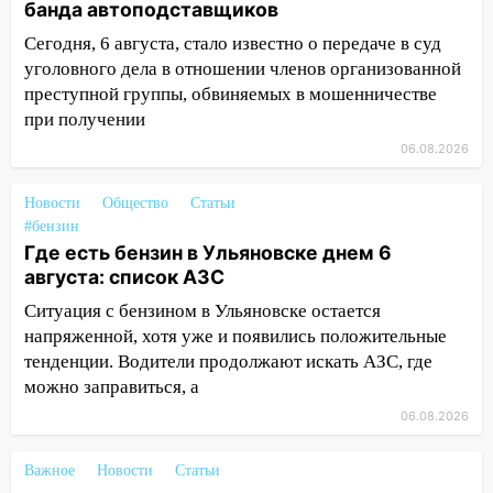
банда автоподставщиков
опасность» на территории Ульяновской
области
Сегодня, 6 августа, стало известно о передаче в суд
уголовного дела в отношении членов организованной
11:30
Кабмин РФ разрешил до 1 июля
преступной группы, обвиняемых в мошенничестве
2027 года импорт, выпуск и обращение
при получении
бензина Евро 2, Евро 3, Евро 4
06.08.2026
11:12
Соцсети: на Рябикова автомобиль
врезался в забор
Новости
Общество
Статьи
#бензин
10:27
Где есть бензин в Ульяновске
Где есть бензин в Ульяновске днем 6
днем 6 августа: список АЗС
августа: список АЗС
10:16
Внимание! В Ульяновской области
Ситуация с бензином в Ульяновске остается
объявлена ракетная опасность
напряженной, хотя уже и появились положительные
тенденции. Водители продолжают искать АЗС, где
10:00
В Старомайнском районе утонул
можно заправиться, а
51-летний мужчина
06.08.2026
09:50
В Ульяновске черный коршун
застрял в тепловозе
Важное
Новости
Статьи