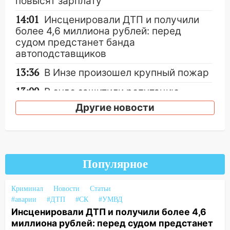
повысят зарплату
14:01
Инсценировали ДТП и получили
более 4,6 миллиона рублей: перед
судом предстанет банда
автоподставщиков
13:36
В Инзе произошел крупный пожар
13:00
В суде защитили репутацию
мужчины, которого необоснованно
Другие новости
обвиняли в жестоком обращении с
животными
12:28
Миллион на «льготниках»: в
Ульяновской области перевозчик
Популярное
провернул хитрую схему с чужими
проездными
Криминал
Новости
Статьи
12:10
Ульяновский алиментщик накопил
#аварии
#ДТП
#СК
#УМВД
120 тысяч долга
Инсценировали ДТП и получили более 4,6
миллиона рублей: перед судом предстанет
11:49
Снят режим «Ракетная