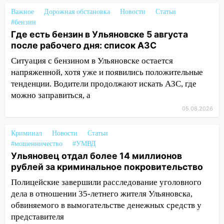
20:22
Мошенники обманули 92-летнюю
Важное
Дорожная обстановка
Новости
Статьи
жительницу Ульяновской области
#бензин
Где есть бензин в Ульяновске 5 августа
19:14
Житель Ульяновской области
после рабочего дня: список АЗС
подвез троих незнакомцев на трассе и
Ситуация с бензином в Ульяновске остается
заработал уголовное дело
напряженной, хотя уже и появились положительные
18:14
Прогноз погоды на 6 августа в
тенденции. Водители продолжают искать АЗС, где
Ульяновской области
можно заправиться, а
18:00
Мотофристайл, рок и силовой
05.08.2026
экстрим: в Ульяновске пройдет
большой фестиваль «Наше время»
Криминал
Новости
Статьи
#мошенничество
#УМВД
17:30
Где есть бензин в Ульяновске 5
Ульяновец отдал более 14 миллионов
августа после рабочего дня: список АЗС
рублей за криминальное покровительство
17:05
«Обыск» по видеосвязи: в
Полицейские завершили расследование уголовного
Ульяновске задержали 19-летнюю
дела в отношении 35-летнего жителя Ульяновска,
сообщницу мошенников
обвиняемого в вымогательстве денежных средств у
представителя
16:12
Едва не перерезал горло: в