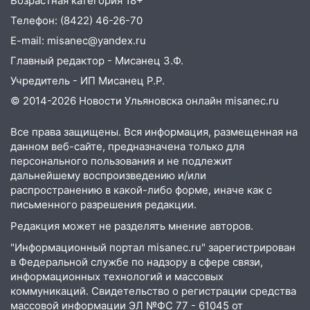
Возрастная категория 18+
провернул хитрую схему с чужими
Телефон: (8422) 46-26-70
проездными
E-mail: misanec@yandex.ru
12:10
Ульяновский алиментщик накопил
Главный редактор - Мисанец З.Ф.
120 тысяч долга
Учредитель - ИП Мисанец Р.Р.
11:49
Снят режим «Ракетная
© 2014-2026 Новости Ульяновска онлайн
misanec.ru
опасность» на территории Ульяновской
области
Все права защищены. Вся информация, размещенная на
11:30
Кабмин РФ разрешил до 1 июля
данном веб-сайте, предназначена только для
2027 года импорт, выпуск и обращение
персонального пользования и не подлежит
бензина Евро 2, Евро 3, Евро 4
дальнейшему воспроизведению и/или
распространению в какой-либо форме, иначе как с
11:12
Соцсети: на Рябикова автомобиль
письменного разрешения редакции.
врезался в забор
Редакция может не разделять мнение авторов.
10:27
Где есть бензин в Ульяновске
"Информационный портал misanec.ru" зарегистрирован
днем 6 августа: список АЗС
в Федеральной службе по надзору в сфере связи,
информационных технологий и массовых
10:16
Внимание! В Ульяновской области
коммуникаций. Свидетельство о регистрации средства
объявлена ракетная опасность
массовой информации ЭЛ №ФС 77 - 61045 от