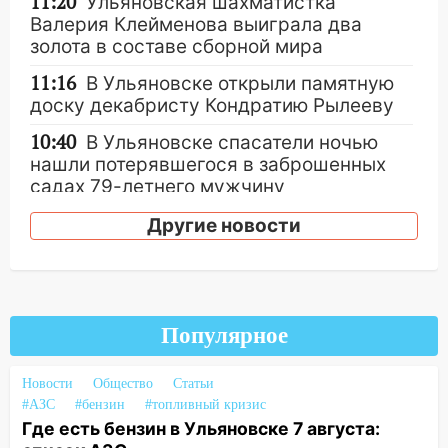
11:20
Ульяновская шахматистка
Валерия Клейменова выиграла два
золота в составе сборной мира
11:16
В Ульяновске открыли памятную
доску декабристу Кондратию Рылееву
10:40
В Ульяновске спасатели ночью
нашли потерявшегося в заброшенных
садах 79-летнего мужчину
10:26
На нескольких улицах Ульяновска
Другие новости
временно отключили холодную воду
10:14
В Ульяновске двоих участников
коррупционной схемы при ЦГКБ
отправили в колонию на 7 и 8 лет
Популярное
09:52
Ночью беспилотники сбили над
соседними Татарстаном и Саратовской
Новости
Общество
Статьи
областью
#АЗС
#бензин
#топливный кризис
Где есть бензин в Ульяновске 7 августа:
09:41
Диана Шурыгина уверовала в