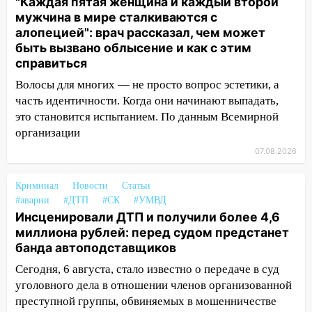
"Каждая пятая женщина и каждый второй
03:30
Гороскоп на 7 августа: пятница
мужчина в мире сталкиваются с
принесет прилив творческой энергии и
алопецией": врач рассказал, чем может
отличные шансы исправить старые
быть вызвано облысение и как с этим
ошибки
справиться
06.08.2026
Волосы для многих — не просто вопрос эстетики, а
23:20
Прогноз погоды на 7 августа в
часть идентичности. Когда они начинают выпадать,
Ульяновской области
это становится испытанием. По данным Всемирной
организации
20:04
Ульяновцев приглашают на забег,
посвящённый Дню воздушного флота
07.08.2026
России
Криминал
Новости
Статьи
19:12
В Ульяновской области
#аварии
#ДТП
#СК
#УМВД
руководителя частной компании
Инсценировали ДТП и получили более 4,6
наказали за сокрытие прошлого своего
миллиона рублей: перед судом предстанет
сотрудник
банда автоподставщиков
18:02
В Ульяновск едут звезды
Сегодня, 6 августа, стало известно о передаче в суд
баскетбола!
уголовного дела в отношении членов организованной
преступной группы, обвиняемых в мошенничестве
17:08
Ульяновский областной суд