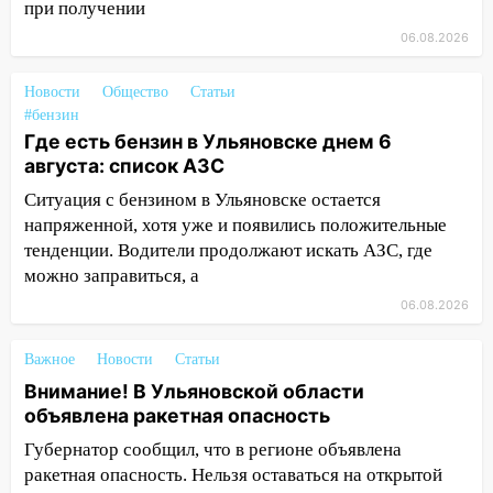
при получении
оставил в силе приговор руководству
«УльяновскФармации» за махинации на
06.08.2026
3,2 млн рублей
Новости
Общество
Статьи
16:09
Ветераны легкой атлетики из
#бензин
Ульяновска успешно выступили на
Где есть бензин в Ульяновске днем 6
Чемпионате России
августа: список АЗС
16:02
В Ульяновской области убрали
Ситуация с бензином в Ульяновске остается
более 28% площадей зерновых и
напряженной, хотя уже и появились положительные
зернобобовых культур
тенденции. Водители продолжают искать АЗС, где
можно заправиться, а
15:51
Бросила кирпич в жену брата: в
Ульяновской области завели дело на
06.08.2026
агрессивную женщину
Важное
Новости
Статьи
15:47
На улице Радищева сбили
Внимание! В Ульяновской области
курьера: крупная авария в Ульяновске
объявлена ракетная опасность
15:15
Проводил до квартиры и ограбил:
Губернатор сообщил, что в регионе объявлена
новый кавалер женщины оказался
ракетная опасность. Нельзя оставаться на открытой
рецидивистом