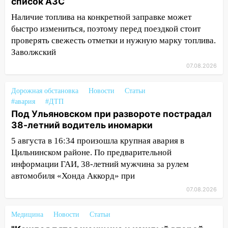
список АЗС
Бога в СИЗО
Наличие топлива на конкретной заправке может
09:35
В Ульяновске директора фирмы
быстро измениться, поэтому перед поездкой стоит
будут судить за неуплату налогов на 48
проверять свежесть отметки и нужную марку топлива.
млн рублей
Заволжский
07.08.2026
08:22
Подросток на питбайке сбил
велосипедистку: пострадали двое
Дорожная обстановка
Новости
Статьи
07:20
Жара возвращается: ожидается
#авария
#ДТП
знойный и сухой четверг
Под Ульяновском при развороте пострадал
38-летний водитель иномарки
06:00
Под Ульяновском при развороте
пострадал 38-летний водитель
5 августа в 16:34 произошла крупная авария в
иномарки
Цильнинском районе. По предварительной
информации ГАИ, 38-летний мужчина за рулем
05:00
«Каждая пятая женщина и каждый
автомобиля «Хонда Аккорд» при
второй мужчина в мире сталкиваются с
07.08.2026
алопецией»: врач рассказал, чем может
быть вызвано облысение и как с этим
справиться
Медицина
Новости
Статьи