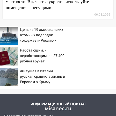
местности. В качестве укрытия используйте
14:26
помещения с несущими
В Ульяновске ограничат движение
по улице Ефремова
06.08.2026
14:23
67% ульяновцев готовы
передумать увольняться, если им
Цепь из 19 американских
повысят зарплату
атомных подлодок
«окружает» Россию и
14:01
Инсценировали ДТП и получили
Китай: это инструмент
более 4,6 миллиона рублей: перед
Работающим, и
первого массированного
судом предстанет банда
неработающим: по 27 400
удара
автоподставщиков
рублей вручат
пенсионерам в сентябре -
13:36
В Инзе произошел крупный пожар
Живущая в Италии
PrimaMedia.ru
русская сравнила жизнь в
13:00
В суде защитили репутацию
Европе и в Крыму
мужчины, которого необоснованно
обвиняли в жестоком обращении с
животными
ИНФОРМАЦИОННЫЙ ПОРТАЛ
12:28
Миллион на «льготниках»: в
Ульяновской области перевозчик