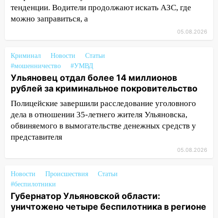
больницу
тенденции. Водители продолжают искать АЗС, где
можно заправиться, а
15:59
Ульяновец отдал более 14
05.08.2026
миллионов рублей за криминальное
покровительство
Криминал
Новости
Статьи
15:32
На «кольце» кроссовер сбил 18-
#мошенничество
#УМВД
летнего мопедиста
Ульяновец отдал более 14 миллионов
рублей за криминальное покровительство
15:00
В Ульяновске после тройного ДТП
госпитализировали 25-летнего байкера
Полицейские завершили расследование уголовного
дела в отношении 35-летнего жителя Ульяновска,
14:32
На Ульяновскую область
обвиняемого в вымогательстве денежных средств у
надвигается жара
представителя
14:08
Пешеход переходил по «зебре»:
05.08.2026
подробности серьезной аварии на
Фруктовой
Новости
Происшествия
Статьи
#беспилотники
13:30
В Димитровграде на улице
Губернатор Ульяновской области:
Трудовой горело здание
уничтожено четыре беспилотника в регионе