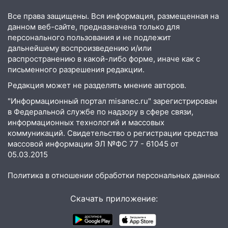
17:27
В Ульяновской области 114 детей-
сирот получили жильё с начала года
Все права защищены. Вся информация, размещенная на
данном веб-сайте, предназначена только для
16:43
Дорожный сезон перевалил за
персонального пользования и не подлежит
экватор: в Ульяновской области
дальнейшему воспроизведению и/или
обновили половину региональных трасс
распространению в какой-либо форме, иначе как с
письменного разрешения редакции.
16:31
В Ульяновской области
Редакция может не разделять мнение авторов.
капитально отремонтируют 101
многоквартирный дом
"Информационный портал misanec.ru" зарегистрирован
в Федеральной службе по надзору в сфере связи,
16:30
Прогноз погоды в Ульяновской
информационных технологий и массовых
области на 5 августа
коммуникаций. Свидетельство о регистрации средства
массовой информации ЭЛ №ФС 77 - 61045 от
16:20
В Сурском районе сёла оказались
05.03.2015
не защищены от лесных пожаров
Политика в отношении обработки персональных данных
16:12
Пуля пробила окно квартиры на
16-м этаже в Ульяновске
Скачать приложение:
16:10
Прокуратура потребовала
усилить борьбу со свалками в