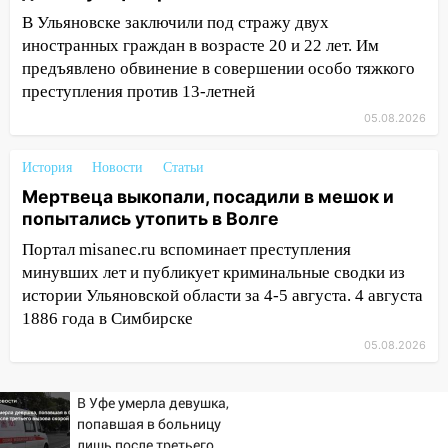
В Ульяновске заключили под стражу двух
09:39
В Ульяновске будут судить десять
иностранных граждан в возрасте 20 и 22 лет. Им
наркодилеров, снабжавших две области
предъявлено обвинение в совершении особо тяжкого
09:25
Вынесли приговор дебоширам,
преступления против 13-летней
избившим мужчину в трамвае
05.08.2026
08:27
Ульяновская полиция получила
один из шести уникальных автомобилей
История
Новости
Статьи
в России
Мертвеца выкопали, посадили в мешок и
попытались утопить в Волге
07:02
Жара отступит: какой будет
погода в Ульяновске днем 5 августа
Портал misanec.ru вспоминает преступления
минувших лет и публикует криминальные сводки из
06:10
Двое мигрантов изнасиловали 13-
истории Ульяновской области за 4-5 августа. 4 августа
летнюю девочку в центре Ульяновска
1886 года в Симбирске
06:00
Мертвеца выкопали, посадили в
05.08.2026
мешок и попытались утопить в Волге
05:30
Астрологи назвали самый
В Уфе умерла девушка,
опасный день августа: что ждет каждый
попавшая в больницу
знак 5 августа
лишь после третьего