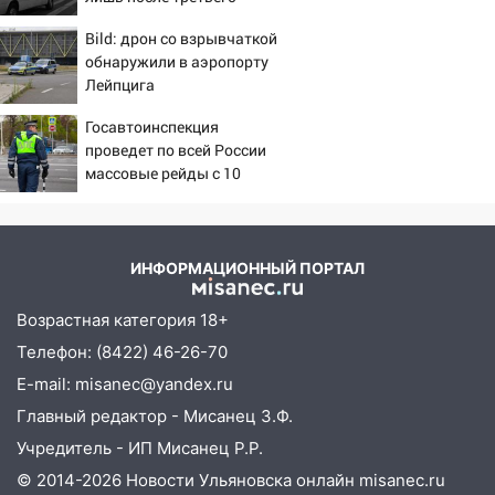
вызова скорой
04.08.2026
Bild: дрон со взрывчаткой
23:27
обнаружили в аэропорту
Прокуратура проверяет
Лейпцига
капремонт школы в посёлке Налейка
22:33
Госавтоинспекция
Прокуратура проверяет
проведет по всей России
спортивные объекты в Старой Майне
массовые рейды с 10
21:01
Ульяновцев приглашают сдать
августа
кровь: День донора пройдёт 6 августа
20:17
Ульяновская область девятую
ИНФОРМАЦИОННЫЙ ПОРТАЛ
неделю подряд удерживает самые
низкие цены на подсолнечное масло
Возрастная категория 18+
19:33
Коровы-рекордсменки: в
Телефон: (8422) 46-26-70
Ульяновской области выросли надои
E-mail: misanec@yandex.ru
молока
Главный редактор - Мисанец З.Ф.
18:20
В Ульяновской области до конца
Учредитель - ИП Мисанец Р.Р.
года благоустроят 20 родников
© 2014-2026 Новости Ульяновска онлайн
misanec.ru