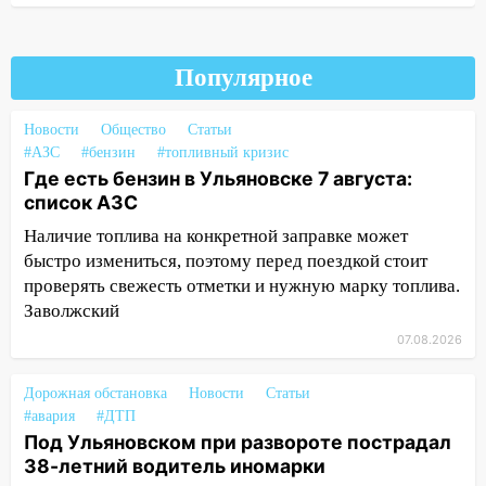
19:12
В Ульяновской области
руководителя частной компании
наказали за сокрытие прошлого своего
сотрудник
Популярное
18:02
В Ульяновск едут звезды
Новости
Общество
Статьи
баскетбола!
#АЗС
#бензин
#топливный кризис
Где есть бензин в Ульяновске 7 августа:
17:08
Ульяновский областной суд
список АЗС
оставил в силе приговор руководству
«УльяновскФармации» за махинации на
Наличие топлива на конкретной заправке может
3,2 млн рублей
быстро измениться, поэтому перед поездкой стоит
проверять свежесть отметки и нужную марку топлива.
16:09
Ветераны легкой атлетики из
Заволжский
Ульяновска успешно выступили на
Чемпионате России
07.08.2026
16:02
В Ульяновской области убрали
Дорожная обстановка
Новости
Статьи
более 28% площадей зерновых и
#авария
#ДТП
зернобобовых культур
Под Ульяновском при развороте пострадал
38-летний водитель иномарки
15:51
Бросила кирпич в жену брата: в