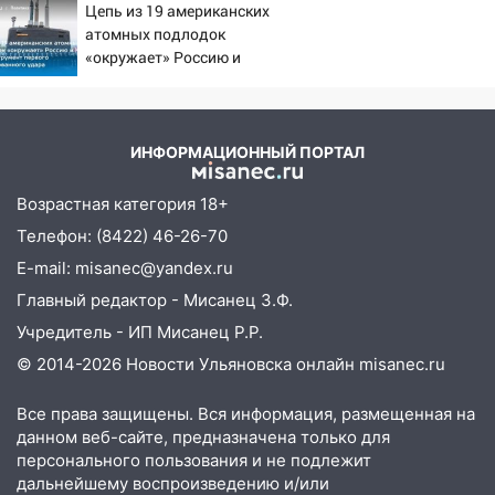
07:18
В Ульяновск идет
Цепь из 19 американских
тридцатиградусная жара: какая будет
атомных подлодок
погода в четверг
«окружает» Россию и
Китай: это инструмент
06:00
Четыре года борьбы: ульяновские
первого массированного
юристы помогли женщине засудить УК
удара
за плесень на стенах
ИНФОРМАЦИОННЫЙ ПОРТАЛ
05:00
Кому 6 августа звезды сулят
Возрастная категория 18+
прибыль, а кому — испытания на
прочность
Телефон: (8422) 46-26-70
05.08.2026
E-mail: misanec@yandex.ru
22:58
Соцсети: на проспекте Тюленева
Главный редактор - Мисанец З.Ф.
ДТП с мотоциклистом
Учредитель - ИП Мисанец Р.Р.
20:22
Мошенники обманули 92-летнюю
© 2014-2026 Новости Ульяновска онлайн
misanec.ru
жительницу Ульяновской области
Все права защищены. Вся информация, размещенная на
19:14
Житель Ульяновской области
данном веб-сайте, предназначена только для
подвез троих незнакомцев на трассе и
персонального пользования и не подлежит
заработал уголовное дело
дальнейшему воспроизведению и/или