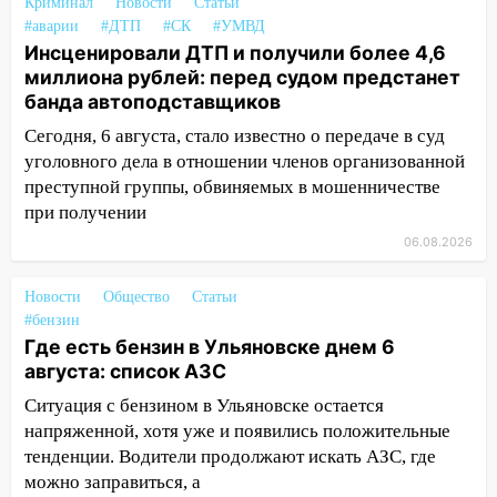
Криминал
Новости
Статьи
#аварии
#ДТП
#СК
#УМВД
13:00
В суде защитили репутацию
Инсценировали ДТП и получили более 4,6
мужчины, которого необоснованно
миллиона рублей: перед судом предстанет
обвиняли в жестоком обращении с
банда автоподставщиков
животными
Сегодня, 6 августа, стало известно о передаче в суд
12:28
Миллион на «льготниках»: в
уголовного дела в отношении членов организованной
Ульяновской области перевозчик
преступной группы, обвиняемых в мошенничестве
провернул хитрую схему с чужими
при получении
проездными
06.08.2026
12:10
Ульяновский алиментщик накопил
120 тысяч долга
Новости
Общество
Статьи
#бензин
11:49
Снят режим «Ракетная
Где есть бензин в Ульяновске днем 6
опасность» на территории Ульяновской
августа: список АЗС
области
Ситуация с бензином в Ульяновске остается
11:30
Кабмин РФ разрешил до 1 июля
напряженной, хотя уже и появились положительные
2027 года импорт, выпуск и обращение
тенденции. Водители продолжают искать АЗС, где
бензина Евро 2, Евро 3, Евро 4
можно заправиться, а