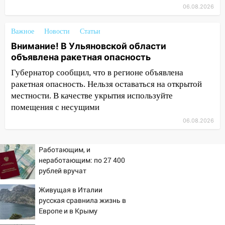
11:12
Соцсети: на Рябикова автомобиль
06.08.2026
врезался в забор
Важное
Новости
Статьи
10:27
Где есть бензин в Ульяновске
Внимание! В Ульяновской области
днем 6 августа: список АЗС
объявлена ракетная опасность
10:16
Внимание! В Ульяновской области
Губернатор сообщил, что в регионе объявлена
объявлена ракетная опасность
ракетная опасность. Нельзя оставаться на открытой
10:00
местности. В качестве укрытия используйте
В Старомайнском районе утонул
51-летний мужчина
помещения с несущими
06.08.2026
09:50
В Ульяновске черный коршун
застрял в тепловозе
Работающим, и
09:44
Ульяновские спасатели помогли
неработающим: по 27 400
юному велосипедисту на улице
рублей вручат
Чернышевского
пенсионерам в сентябре -
Живущая в Италии
PrimaMedia.ru
08:21
В Заволжском районе украли два
русская сравнила жизнь в
велосипеда
Европе и в Крыму