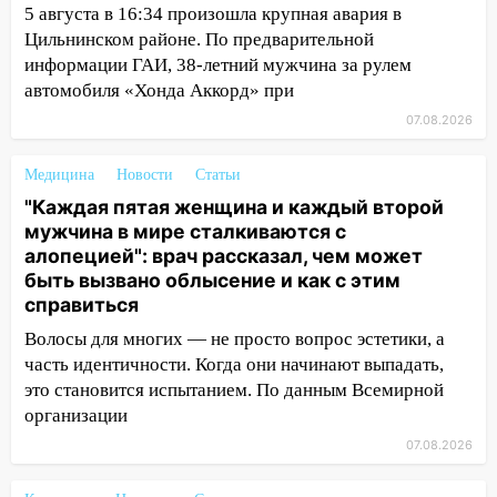
Ульяновской области завели дело на
5 августа в 16:34 произошла крупная авария в
агрессивную женщину
Цильнинском районе. По предварительной
информации ГАИ, 38-летний мужчина за рулем
15:47
На улице Радищева сбили
автомобиля «Хонда Аккорд» при
курьера: крупная авария в Ульяновске
07.08.2026
15:15
Проводил до квартиры и ограбил:
новый кавалер женщины оказался
Медицина
Новости
Статьи
рецидивистом
"Каждая пятая женщина и каждый второй
14:26
В Ульяновске ограничат движение
мужчина в мире сталкиваются с
по улице Ефремова
алопецией": врач рассказал, чем может
быть вызвано облысение и как с этим
14:23
67% ульяновцев готовы
справиться
передумать увольняться, если им
Волосы для многих — не просто вопрос эстетики, а
повысят зарплату
часть идентичности. Когда они начинают выпадать,
14:01
Инсценировали ДТП и получили
это становится испытанием. По данным Всемирной
более 4,6 миллиона рублей: перед
организации
судом предстанет банда
07.08.2026
автоподставщиков
13:36
В Инзе произошел крупный пожар