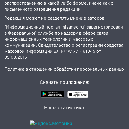
распространению в какой-либо форме, иначе как с
18:14
Прогноз погоды на 6 августа в
письменного разрешения редакции.
Ульяновской области
Редакция может не разделять мнение авторов.
18:00
Мотофристайл, рок и силовой
"Информационный портал misanec.ru" зарегистрирован
экстрим: в Ульяновске пройдет
в Федеральной службе по надзору в сфере связи,
большой фестиваль «Наше время»
информационных технологий и массовых
коммуникаций. Свидетельство о регистрации средства
17:30
Где есть бензин в Ульяновске 5
массовой информации ЭЛ №ФС 77 - 61045 от
августа после рабочего дня: список АЗС
05.03.2015
17:05
«Обыск» по видеосвязи: в
Политика в отношении обработки персональных данных
Ульяновске задержали 19-летнюю
сообщницу мошенников
Скачать приложение:
16:12
Едва не перерезал горло: в
Вешкайме посиделки с судимым
знакомым закончились для женщины
больницей
Наша статистика:
16:06
18-летняя девушка без прав
перевернулась на мопеде и попала в
больницу