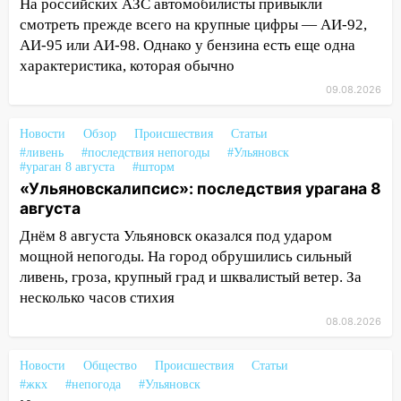
На российских АЗС автомобилисты привыкли
Волге перевернулась лодка
смотреть прежде всего на крупные цифры — АИ-92,
19:55
В Ульяновске упавшее дерево
АИ-95 или АИ-98. Однако у бензина есть еще одна
заблокировало в машине двух женщин
характеристика, которая обычно
09.08.2026
17:15
В Ульяновской области
ремонтируют девять мостов: один уже
Новости
готов, ещё два — почти завершены
Обзор
Происшествия
Статьи
#ливень
#последствия непогоды
#Ульяновск
17:00
#ураган 8 августа
«Ульяновскалипсис»: последствия
#шторм
«Ульяновскалипсис»: последствия урагана 8
урагана 8 августа
августа
16:38
Прогноз погоды в Ульяновской
Днём 8 августа Ульяновск оказался под ударом
области на 9 августа
мощной непогоды. На город обрушились сильный
16:34
Из-за мощной непогоды в
ливень, гроза, крупный град и шквалистый ветер. За
Ульяновске отменили фестиваль «Наше
несколько часов стихия
время»
08.08.2026
16:17
Мелекесский район первым в
Ульяновской области намолотил более
Новости
Общество
Происшествия
Статьи
#жкх
100 тысяч тонн зерна
#непогода
#Ульяновск