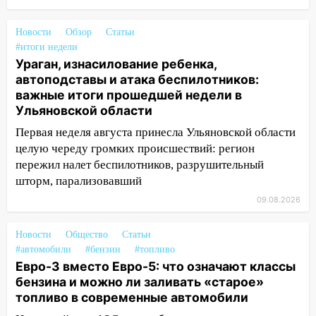
08:19
Внимание! В Цильнинском районе
Новости
Обзор
Статьи
пропал 67-летний мужчина
#итоги недели
08:11
Ураган, изнасилование ребенка,
На Ульяновск снова надвигается
автоподставы и атака беспилотников:
непогода
важные итоги прошедшей недели в
07:30
Евро-3 вместо Евро-5: что
Ульяновской области
означают классы бензина и можно ли
Первая неделя августа принесла Ульяновской области
заливать «старое» топливо в
целую череду громких происшествий: регион
современные автомобили
пережил налет беспилотников, разрушительный
06:30
Какая погода будет в Ульяновской
шторм, парализовавший
области днем 9 августа
09.08.2026
05:05
День, когда всё может
измениться: гороскоп на 9 августа —
Новости
Общество
Статьи
три знака получат шанс, который нельзя
#автомобили
#бензин
#топливо
Евро-3 вместо Евро-5: что означают классы
упустить
бензина и можно ли заливать «старое»
08.08.2026
топливо в современные автомобили
20:10
Во время урагана в Ульяновске на