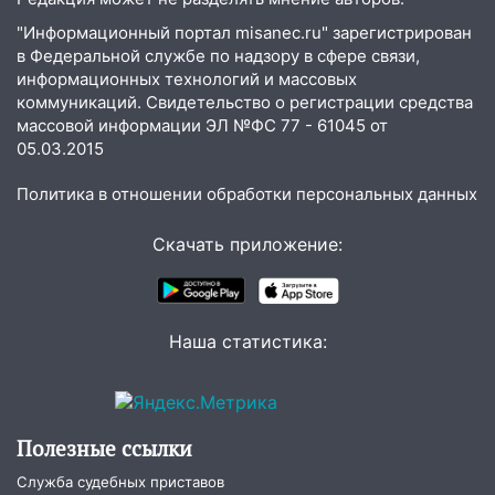
13:35
Непогода продолжает бить по
"Информационный портал misanec.ru" зарегистрирован
транспорту: в Ульяновске трамвай
в Федеральной службе по надзору в сфере связи,
сошёл с рельсов
информационных технологий и массовых
13:22
Упавшие деревья перекрыли
коммуникаций. Свидетельство о регистрации средства
дороги в Ульяновске: фото
массовой информации ЭЛ №ФС 77 - 61045 от
05.03.2015
13:17
Непогода в Ульяновске не
закончится сегодня: сильные ливни
Политика в отношении обработки персональных данных
сохранятся 9 августа
Скачать приложение:
13:15
Трижды «брал в долг» без спроса:
житель Вешкаймского района похитил у
знакомого 191 тысячу рублей
Наша статистика:
13:14
Ураган оторвал светофор на
проспекте Филатова в Ульяновске
13:12
Дерево пробило крышу дома на
Новгородской в Ульяновске и рухнуло
Полезные ссылки
на электрощит
Служба судебных приставов