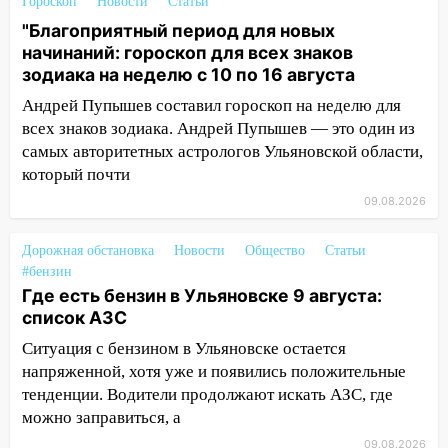
августа: список АЗС
Гороскоп
Новости
Статьи
"Благоприятный период для новых
11:55
Соцсети: светофор упал на
начинаний: гороскоп для всех знаков
машину во время сильного ливня в
зодиака на неделю с 10 по 16 августа
Ульяновске
Андрей Пупышев составил гороскоп на неделю для
11:00
В Ульяновской области люди в
всех знаков зодиака. Андрей Пупышев — это один из
СНТ сидят без света
самых авторитетных астрологов Ульяновской области,
который почти
10:13
Прокуратура подвела итоги
недели в Ульяновской области
09.08.2026
09:18
Из-за ливня заблокировано
Дорожная обстановка
Новости
Общество
Статьи
движение трамваев в Ульяновске
#бензин
09:15
Где есть бензин в Ульяновске 9 августа:
Ураган, изнасилование ребенка,
список АЗС
автоподставы и атака беспилотников:
важные итоги прошедшей недели в
Ситуация с бензином в Ульяновске остается
Ульяновской области
напряженной, хотя уже и появились положительные
тенденции. Водители продолжают искать АЗС, где
08:20
В Ульяновске восстановили
можно заправиться, а
трамвайную и троллейбусную
инфраструктуру после шторма.
09.08.2026