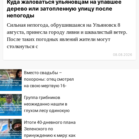
Куда жаловаться ульяновцам на упавшее
15:17
В колледжи и техникумы
дерево или затопленную улицу после
Ульяновской области подали более 10
непогоды
тысяч заявлений
Сильная непогода, обрушившаяся на Ульяновск 8
15:04
Фоторепортаж с улиц Ульяновска
августа, принесла городу ливни и шквалистый ветер.
после шторма: поваленные деревья и
После таких погодных явлений жители могут
затопленные улицы
столкнуться с
08.08.2026
14:28
Ураган вырвал остановку на улице
Деева в Заволжье
Вместо свадьбы –
14:26
Жители Ульяновска сами
похороны: отец смотрел
пытаются расчистить ливнёвки, не
на свою мертвую 16-
дождавшись коммунальщиков
летнюю дочь и не мог
Группа грибников
сдержать слезы
14:16
Шторм продолжает ломать город:
неожиданно нашли в
на улице Любови Шевцовой рухнул
глухом лесу одинокую
светофор
испуганную маленькую
Итоги 40-дневного плана
девочку с игрушкой
14:14
Студента из Ульяновска обманули
Зеленского по
мошенники под видом преподавателя
принуждению к миру: как