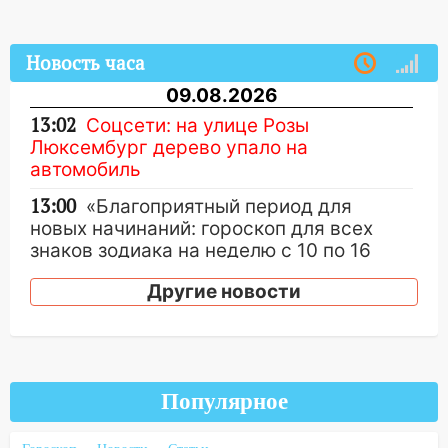
Новость часа
09.08.2026
13:02
Соцсети: на улице Розы
Люксембург дерево упало на
автомобиль
13:00
«Благоприятный период для
новых начинаний: гороскоп для всех
знаков зодиака на неделю с 10 по 16
августа
Другие новости
13:00
На проспекте Тюленева в
Ульяновске образовалось «море»
12:57
В Ульяновской области ожидается
крупный град
Популярное
12:11
Где есть бензин в Ульяновске 9