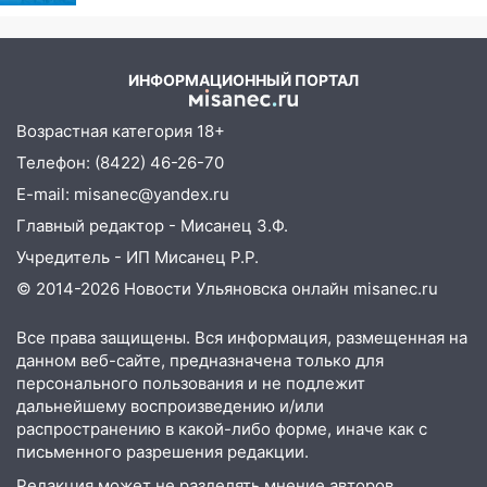
ответила Россия, полный
14:12
Куда жаловаться ульяновцам на
разбор провала операции
упавшее дерево или затопленную улицу
Украины от военкора
после непогоды
Коца
ИНФОРМАЦИОННЫЙ ПОРТАЛ
13:59
В Новом городе ураганным
ветром сорвало опалубку со
Возрастная категория 18+
строящегося дома
Телефон: (8422) 46-26-70
13:54
В мэрии Ульяновска рассказали,
E-mail: misanec@yandex.ru
как устраняют последствия мощного
Главный редактор - Мисанец З.Ф.
шторма
Учредитель - ИП Мисанец Р.Р.
13:49
Стихия продолжает крушить
© 2014-2026 Новости Ульяновска онлайн
misanec.ru
Ульяновск: дерево рухнуло на дом на
Орджоникидзе
Все права защищены. Вся информация, размещенная на
данном веб-сайте, предназначена только для
13:47
На Нижней Террасе мощным
персонального пользования и не подлежит
ветром вырвало дерево с корнем
дальнейшему воспроизведению и/или
распространению в какой-либо форме, иначе как с
13:46
Сильный ветер сорвал крышу с
письменного разрешения редакции.
СТО на проспекте Созидателей
Редакция может не разделять мнение авторов.