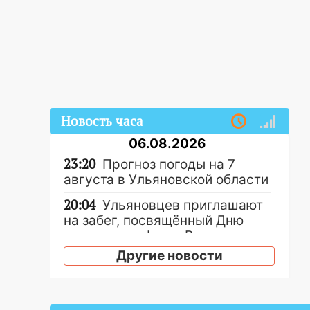
Новость часа
06.08.2026
23:20
Прогноз погоды на 7
августа в Ульяновской области
20:04
Ульяновцев приглашают
на забег, посвящённый Дню
воздушного флота России
Другие новости
19:12
В Ульяновской области
руководителя частной
компании наказали за сокрытие
прошлого своего сотрудник