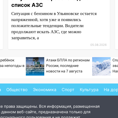
список АЗС
Ситуация с бензином в Ульяновске остается
напряженной, хотя уже и появились
положительные тенденции. Водители
продолжают искать АЗС, где можно
заправиться, а
05.08.2026
 ребёнок
Атаки БПЛА по регионам
Сп
-за непогоды в
России, последние
эв
новости на 7 августа
На
2026: последствия, атаки
се
на склады Wildberries,
состояние пострадавших
а
Общество
Экономика
Спорт
Культура
На до
се права защищены. Вся информация, размещенная
 данном веб-сайте, предназначена только для
ерсонального пользования и не подлежит