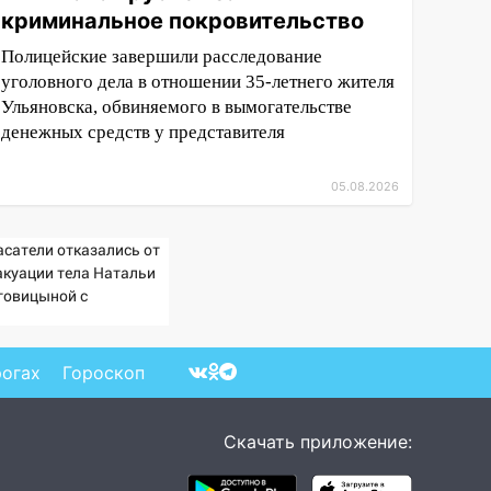
криминальное покровительство
Полицейские завершили расследование
уголовного дела в отношении 35-летнего жителя
Ульяновска, обвиняемого в вымогательстве
денежных средств у представителя
05.08.2026
асатели отказались от
акуации тела Натальи
говицыной с
митысячника
рогах
Гороскоп
Скачать приложение: