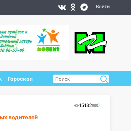
Войти
х
Гороскоп
15132
0
ных водителей