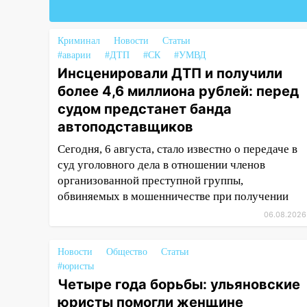
18:02
В Ульяновск едут звезды
баскетбола!
Криминал
Новости
Статьи
#аварии
#ДТП
#СК
#УМВД
17:08
Ульяновский областной
Инсценировали ДТП и получили
суд оставил в силе приговор
более 4,6 миллиона рублей: перед
руководству
«УльяновскФармации» за
судом предстанет банда
махинации на 3,2 млн рублей
автоподставщиков
16:09
Ветераны легкой
Сегодня, 6 августа, стало известно о передаче в
атлетики из Ульяновска
суд уголовного дела в отношении членов
успешно выступили на
организованной преступной группы,
Чемпионате России
обвиняемых в мошенничестве при получении
06.08.2026
16:02
В Ульяновской области
убрали более 28% площадей
зерновых и зернобобовых
Новости
Общество
Статьи
культур
#юристы
Четыре года борьбы: ульяновские
15:51
Бросила кирпич в жену
юристы помогли женщине
брата: в Ульяновской области