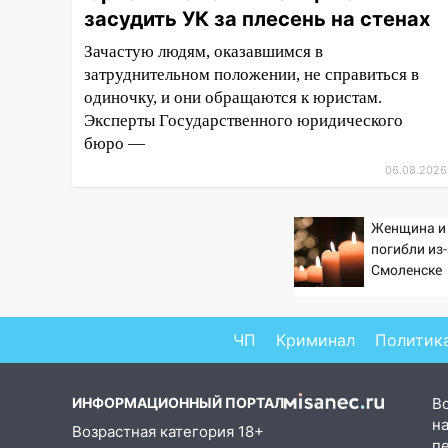
засудить УК за плесень на стенах
завели дело на агрессивную
женщину
Зачастую людям, оказавшимся в
затруднительном положении, не справиться в
15:47
На улице Радищева
одиночку, и они обращаются к юристам.
сбили курьера: крупная авария
в Ульяновске
Эксперты Государственного юридического
бюро —
15:15
Проводил до квартиры и
06.08.2026
ограбил: новый кавалер
женщины оказался
рецидивистом
Женщина и
погибли из
14:26
В Ульяновске ограничат
Смоленске
движение по улице Ефремова
14:23
67% ульяновцев готовы
ЧП
Криминал
Политик
передумать увольняться, если
им повысят зарплату
14:01
Инсценировали ДТП и
ИНФОРМАЦИОННЫЙ ПОРТАЛ
В
получили более 4,6 миллиона
на
Возрастная категория 18+
рублей: перед судом
п