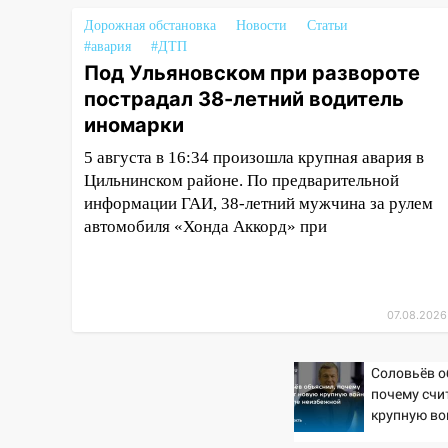
стала пилотным регионом
проекта «Культурное
Дорожная обстановка
Новости
Статьи
долголетие»
#авария
#ДТП
Под Ульяновском при развороте
17:16
В реанимацию
пострадал 38-летний водитель
Ульяновской областной
иномарки
больницы поступили шесть
новых аппаратов ИВЛ
5 августа в 16:34 произошла крупная авария в
Цильнинском районе. По предварительной
16:51
В Чердаклинском районе
информации ГАИ, 38-летний мужчина за рулем
ремонтируют дороги, ставят
автомобиля «Хонда Аккорд» при
остановки и проводят новое
освещение
16:35
В Ульяновске установили
ещё девять бункеров для
07.08.2026
крупногабаритного мусора
16:26
В Ульяновске бесплатно
Соловьёв о
покажут матч «Волги» под
почему счи
крупную во
открытым небом
неизбежно