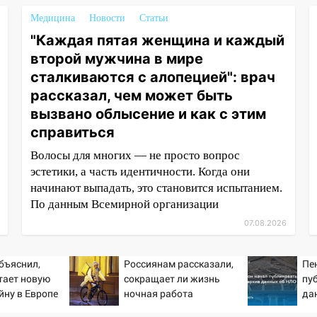
Медицина
Новости
Статьи
"Каждая пятая женщина и каждый
второй мужчина в мире
сталкиваются с алопецией": врач
рассказал, чем может быть
вызвано облысение и как с этим
справиться
Волосы для многих — не просто вопрос
эстетики, а часть идентичности. Когда они
начинают выпадать, это становится испытанием.
По данным Всемирной организации
07.08.2026
бъяснил,
Россиянам рассказали,
Пе
тает новую
сокращает ли жизнь
пу
йну в Европе
ночная работа
да
й