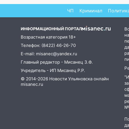
16:12
В Ульяновском
госуниверситете разработают
ЧП
Криминал
Политик
отечественный прибор для
цифровой ПЦР
ИНФОРМАЦИОННЫЙ ПОРТАЛ
В
15:47
Ульяновцы могут
на
Возрастная категория 18+
вернуть деньги за абонементы
п
закрывшегося фитнес-клуба
Телефон: (8422) 46-26-70
д
«Рекорд-Fitness»
р
E-mail: misanec@yandex.ru
п
15:34
После вмешательства
Главный редактор - Мисанец З.Ф.
прокуратуры в селах
Р
Учредитель - ИП Мисанец Р.Р.
Ульяновской области привели
"
© 2014-2026 Новости Ульяновска онлайн
в порядок детские площадки
з
misanec.ru
с
15:27
Прокуратура проверяет
м
капремонт школы в селе
р
Кивать
№Ф
15:08
В Кузоватово после
П
прокурорской проверки
д
обновили разметку на