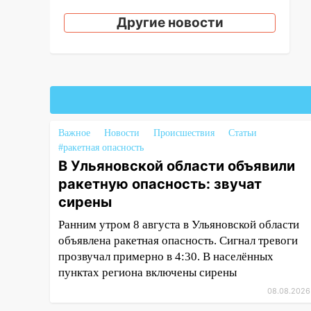
звучат сирены
Другие новости
07.08.2026
20:40
Ульяновские аграрии
смогут купить тракторы с
отсрочкой платежа до декабря
19:34
В следственном
управлении состоялось
Важное
Новости
Происшествия
Статьи
торжественное мероприятие,
#ракетная опасность
приуроченное к празднованию
В Ульяновской области объявили
Дня сотрудника органов
ракетную опасность: звучат
следствия Российской
сирены
Федерации
Ранним утром 8 августа в Ульяновской области
19:30
Ульяновцев приглашают
объявлена ракетная опасность. Сигнал тревоги
поддержать «Симбирскую
прозвучал примерно в 4:30. В населённых
чебурашку» на фестивале
пунктах региона включены сирены
«ФормАРТ»
08.08.2026
18:11
Ульяновская область