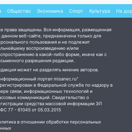
а
Общество
Экономика
Спорт
Культура
На до
се права защищены. Вся информация, размещенная
 данном веб-сайте, предназначена только для
ерсонального пользования и не подлежит
альнейшему воспроизведению и/или
аспространению в какой-либо форме, иначе как с
исьменного разрешения редакции.
едакция может не разделять мнение авторов.
Информационный портал misanec.ru"
арегистрирован в Федеральной службе по надзору в
фере связи, информационных технологий и
ассовых коммуникаций. Свидетельство о
егистрации средства массовой информации ЭЛ
С 77 - 61045 от 05.03.2015
олитика в отношении обработки персональных
анных