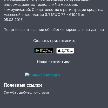
Ульяновской области выросли надои
информационных технологий и массовых
молока
коммуникаций. Свидетельство о регистрации средства
18:20
В Ульяновской области до конца
массовой информации ЭЛ №ФС 77 - 61045 от
05.03.2015
года благоустроят 20 родников
17:27
В Ульяновской области 114 детей-
Политика в отношении обработки персональных данных
сирот получили жильё с начала года
Скачать приложение:
16:43
Дорожный сезон перевалил за
экватор: в Ульяновской области
обновили половину региональных трасс
Наша статистика:
16:31
В Ульяновской области
капитально отремонтируют 101
многоквартирный дом
16:30
Прогноз погоды в Ульяновской
Полезные ссылки
области на 5 августа
Служба судебных приставов
16:20
В Сурском районе сёла оказались
не защищены от лесных пожаров