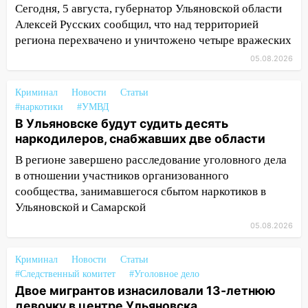
Сегодня, 5 августа, губернатор Ульяновской области
Фруктовой
Алексей Русских сообщил, что над территорией
13:30
В Димитровграде на улице
региона перехвачено и уничтожено четыре вражеских
Трудовой горело здание
05.08.2026
13:00
Водитель без прав врезался в
припаркованный автомобиль
Криминал
Новости
Статьи
#наркотики
#УМВД
12:37
Переезжал «зебру» на
В Ульяновске будут судить десять
велосипеде и попал под колеса
наркодилеров, снабжавших две области
12:18
Вспыхнул изнутри: в
В регионе завершено расследование уголовного дела
Железнодорожном районе горела дача
в отношении участников организованного
сообщества, занимавшегося сбытом наркотиков в
11:33
В Засвияжье под колёса авто
Ульяновской и Самарской
попал мужчина
05.08.2026
11:17
В Радищевском районе сгорели
хозяйственные постройки
Криминал
Новости
Статьи
#Следственный комитет
#Уголовное дело
11:00
В Канадее горел жилой дом
Двое мигрантов изнасиловали 13-летнюю
10:18
девочку в центре Ульяновска
Губернатор Ульяновской области: