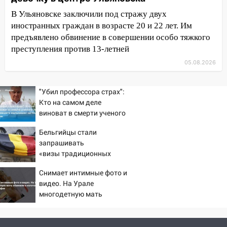
уничтожено четыре беспилотника в
В Ульяновске заключили под стражу двух
регионе
иностранных граждан в возрасте 20 и 22 лет. Им
предъявлено обвинение в совершении особо тяжкого
10:00
В Ульяновске дотла сгорел
преступления против 13-летней
легковой автомобиль
05.08.2026
09:39
В Ульяновске будут судить десять
наркодилеров, снабжавших две области
"Убил профессора страх":
09:25
Вынесли приговор дебоширам,
Кто на самом деле
избившим мужчину в трамвае
виноват в смерти ученого
Зезина, остановившего
08:27
Ульяновская полиция получила
Бельгийцы стали
мальчишек на поле с
один из шести уникальных автомобилей
запрашивать
горохом
в России
«визы традиционных
ценностей» в посольстве
07:02
Жара отступит: какой будет
Снимает интимные фото и
РФ
погода в Ульяновске днем 5 августа
видео. На Урале
многодетную мать
06:10
Двое мигрантов изнасиловали 13-
обвинили в изготовлении
летнюю девочку в центре Ульяновска
порнографии