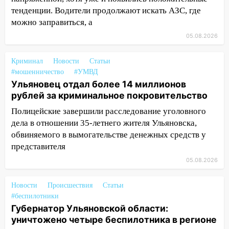
Вешкайме посиделки с судимым
тенденции. Водители продолжают искать АЗС, где
знакомым закончились для женщины
можно заправиться, а
больницей
05.08.2026
16:06
18-летняя девушка без прав
перевернулась на мопеде и попала в
Криминал
Новости
Статьи
больницу
#мошенничество
#УМВД
15:59
Ульяновец отдал более 14
Ульяновец отдал более 14 миллионов
миллионов рублей за криминальное
рублей за криминальное покровительство
покровительство
Полицейские завершили расследование уголовного
дела в отношении 35-летнего жителя Ульяновска,
15:32
На «кольце» кроссовер сбил 18-
обвиняемого в вымогательстве денежных средств у
летнего мопедиста
представителя
15:00
В Ульяновске после тройного ДТП
05.08.2026
госпитализировали 25-летнего байкера
14:32
На Ульяновскую область
Новости
Происшествия
Статьи
надвигается жара
#беспилотники
Губернатор Ульяновской области:
14:08
Пешеход переходил по «зебре»:
уничтожено четыре беспилотника в регионе
подробности серьезной аварии на