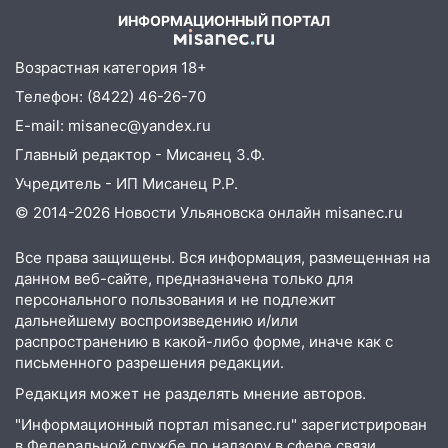
06:00
Мертвеца выкопали, посадили в
ИНФОРМАЦИОННЫЙ ПОРТАЛ
мешок и попытались утопить в Волге
05:30
Астрологи назвали самый
Возрастная категория 18+
опасный день августа: что ждет каждый
Телефон: (8422) 46-26-70
знак 5 августа
E-mail: misanec@yandex.ru
04.08.2026
Главный редактор - Мисанец З.Ф.
23:27
Прокуратура проверяет
Учредитель - ИП Мисанец Р.Р.
капремонт школы в посёлке Налейка
© 2014-2026 Новости Ульяновска онлайн
misanec.ru
22:33
Прокуратура проверяет
спортивные объекты в Старой Майне
Все права защищены. Вся информация, размещенная на
данном веб-сайте, предназначена только для
21:01
Ульяновцев приглашают сдать
персонального пользования и не подлежит
кровь: День донора пройдёт 6 августа
дальнейшему воспроизведению и/или
распространению в какой-либо форме, иначе как с
20:17
Ульяновская область девятую
письменного разрешения редакции.
неделю подряд удерживает самые
низкие цены на подсолнечное масло
Редакция может не разделять мнение авторов.
"Информационный портал misanec.ru" зарегистрирован
19:33
Коровы-рекордсменки: в
в Федеральной службе по надзору в сфере связи,