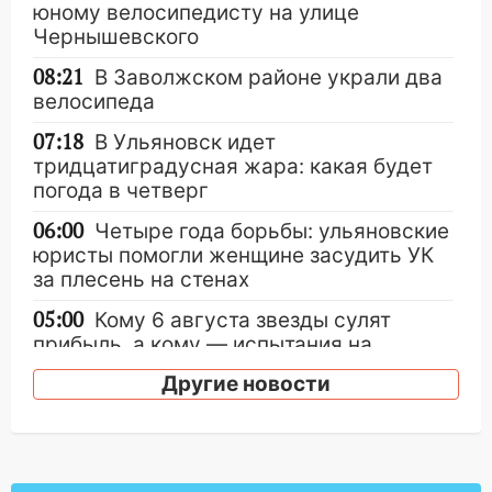
юному велосипедисту на улице
Чернышевского
08:21
В Заволжском районе украли два
велосипеда
07:18
В Ульяновск идет
тридцатиградусная жара: какая будет
погода в четверг
06:00
Четыре года борьбы: ульяновские
юристы помогли женщине засудить УК
за плесень на стенах
05:00
Кому 6 августа звезды сулят
прибыль, а кому — испытания на
прочность
Другие новости
05.08.2026
22:58
Соцсети: на проспекте Тюленева
ДТП с мотоциклистом