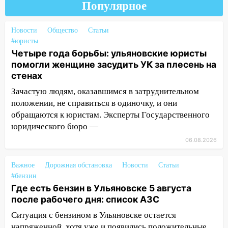
20:22
Мошенники обманули 92-летнюю
Популярное
жительницу Ульяновской области
Новости
Общество
Статьи
19:14
Житель Ульяновской области
#юристы
подвез троих незнакомцев на трассе и
Четыре года борьбы: ульяновские юристы
заработал уголовное дело
помогли женщине засудить УК за плесень на
18:14
Прогноз погоды на 6 августа в
стенах
Ульяновской области
Зачастую людям, оказавшимся в затруднительном
положении, не справиться в одиночку, и они
18:00
Мотофристайл, рок и силовой
обращаются к юристам. Эксперты Государственного
экстрим: в Ульяновске пройдет
юридического бюро —
большой фестиваль «Наше время»
06.08.2026
17:30
Где есть бензин в Ульяновске 5
августа после рабочего дня: список АЗС
Важное
Дорожная обстановка
Новости
Статьи
17:05
«Обыск» по видеосвязи: в
#бензин
Ульяновске задержали 19-летнюю
Где есть бензин в Ульяновске 5 августа
сообщницу мошенников
после рабочего дня: список АЗС
Ситуация с бензином в Ульяновске остается
16:12
Едва не перерезал горло: в
напряженной, хотя уже и появились положительные