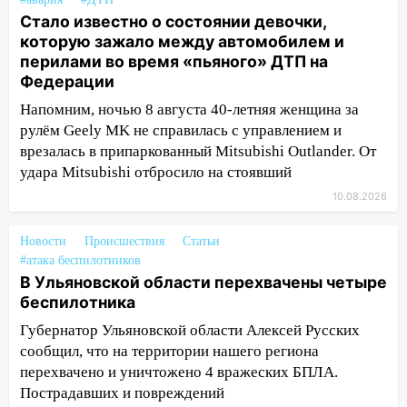
деревьев в Ульяновске
Стало известно о состоянии девочки,
которую зажало между автомобилем и
10:00
В Кузоватово ураганный ветер
перилами во время «пьяного» ДТП на
повредил кровли районного дома
Федерации
культуры и школы
Напомним, ночью 8 августа 40-летняя женщина за
09:20
Момент падения дерева на
рулём Geely MK не справилась с управлением и
машину в Ульяновске попал на видео
врезалась в припаркованный Mitsubishi Outlander. От
удара Mitsubishi отбросило на стоявший
09:16
Утро ульяновских водителей
началось с «глухой» пробки на старом
10.08.2026
мосту
Новости
Происшествия
Статьи
09:10
Соцсети: на Московском шоссе в
#атака беспилотников
Ульяновске произошла авария
В Ульяновской области перехвачены четыре
беспилотника
08:02
В Ульяновске во время
диспансеризации у 26-летнего парня
Губернатор Ульяновской области Алексей Русских
выявили онкологию
сообщил, что на территории нашего региона
перехвачено и уничтожено 4 вражеских БПЛА.
07:00
Прохладная ночь и ветреный
Пострадавших и повреждений
день: прогноз погоды в Ульяновске 10