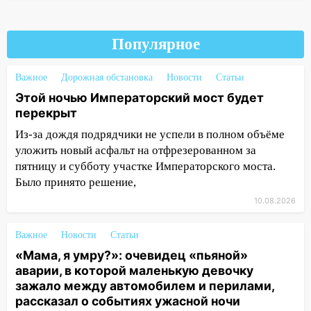
городе: в ГАИ прокомментировали
сегодняшнюю аварию
12:59
Губернатор Ульяновской области
Популярное
выразил соболезнования в связи с
трагедией в Нижнекамске
Важное
Дорожная обстановка
Новости
Статьи
12:53
Этой ночью Императорский мост будет
Число погибших в Нижнекамске
перекрыт
выросло до 13 человек, среди них есть
ребенок
Из-за дождя подрядчики не успели в полном объёме
уложить новый асфальт на отфрезерованном за
12:46
Масштабные поиски на Волге: в
пятницу и субботу участке Императорского моста.
Ульяновской области продолжают
Было принято решение,
искать пропавшего после крушения
катера блогера
10.08.2026
11:53
Стало известно о состоянии
Важное
Новости
Статьи
девочки, которую зажало между
«Мама, я умру?»: очевидец «пьяной»
автомобилем и перилами во время
аварии, в которой маленькую девочку
«пьяного» ДТП на Федерации
зажало между автомобилем и перилами,
11:29
Сергей Клопков назначен
рассказал о событиях ужасной ночи