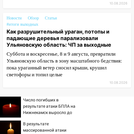
августа
10.08.2026
06:00
Как разрушительный ураган,
Новости
Обзор
Статьи
потопы и падающие деревья
#итоги выходных
парализовали Ульяновскую область: ЧП
Как разрушительный ураган, потопы и
за выходные
падающие деревья парализовали
Ульяновскую область: ЧП за выходные
05:50
Пять украденных лошадей и
смертельная драка
Суббота и воскресенье, 8 и 9 августа, превратили
Ульяновскую область в зону масштабного бедствия:
05:00
Боль, скованность и старение
пока ураганный ветер сносил крыши, крушил
дисков: как повседневные привычки
светофоры и топил целые
незаметно разрушают наш позвоночник
10.08.2026
03:00
День скрытых ловушек и
внезапных подарков судьбы: гороскоп
Число погибших в
на 10 августа
результате атаки БПЛА на
09.08.2026
Нижнекамск выросло до
21:58
В Ульяновске около «нового»
13
В результате
моста утопили автомобиль «Вольво»
массированной атаки