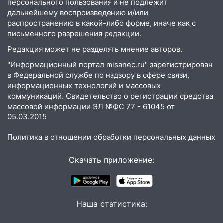
15:12
В Ульяновске выгорела кухня в
персонального пользования и не подлежит
многоэтажке
дальнейшему воспроизведению и/или
распространению в какой-либо форме, иначе как с
14:18
Гинеколог рассказала о том, с
письменного разрешения редакции.
какими сложностями сталкиваются
Редакция может не разделять мнение авторов.
молодые мамы
"Информационный портал misanec.ru" зарегистрирован
13:02
Соцсети: на улице Розы
в Федеральной службе по надзору в сфере связи,
Люксембург дерево упало на
информационных технологий и массовых
автомобиль
коммуникаций. Свидетельство о регистрации средства
массовой информации ЭЛ №ФС 77 - 61045 от
13:00
«Благоприятный период для
05.03.2015
новых начинаний: гороскоп для всех
знаков зодиака на неделю с 10 по 16
Политика в отношении обработки персональных данных
августа
Скачать приложение:
13:00
На проспекте Тюленева в
Ульяновске образовалось «море»
12:57
В Ульяновской области ожидается
крупный град
Наша статистика:
12:11
Где есть бензин в Ульяновске 9