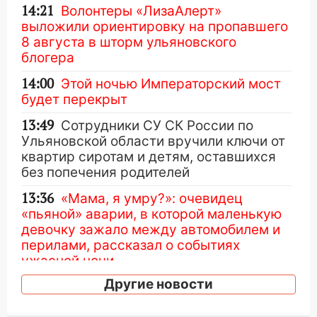
14:21
Волонтеры «ЛизаАлерт»
выложили ориентировку на пропавшего
8 августа в шторм ульяновского
блогера
14:00
Этой ночью Императорский мост
будет перекрыт
13:49
Сотрудники СУ СК России по
Ульяновской области вручили ключи от
квартир сиротам и детям, оставшихся
без попечения родителей
13:36
«Мама, я умру?»: очевидец
«пьяной» аварии, в которой маленькую
девочку зажало между автомобилем и
перилами, рассказал о событиях
ужасной ночи
Другие новости
13:05
17-летний парень находился за
рулем мотоцикла во время ДТП в Новом