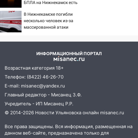
20:20
Итоги 9 августа в Ульяновской
БПЛА на Нижнекамск есть
области: разгул стихии, поиски
погибшие
В Нижнекамске погибли
человека на Волге и транспортный
несколько человек из-за
коллапс
массированной атаки
19:43
БПЛА
Из-за ураганного ветра упали
деревья в парке «Победы»
18:00
Пепелище на Балтийской: в
ИНФОРМАЦИОННЫЙ ПОРТАЛ
Заволжье ульяновские спасатели
ликвидировали крупный пожар
Возрастная категория 18+
17:15
Телефон: (8422) 46-26-70
Прогноз погоды на 10 августа в
Ульяновской области
E-mail: misanec@yandex.ru
Главный редактор - Мисанец З.Ф.
16:00
В Ульяновске во время шторма на
Волге пропал известный блогер: нужна
Учредитель - ИП Мисанец Р.Р.
помощь в поисках
© 2014-2026 Новости Ульяновска онлайн
misanec.ru
15:28
Соцсети: на «Ауди» упало дерево
Все права защищены. Вся информация, размещенная на
в Новом городе
данном веб-сайте, предназначена только для