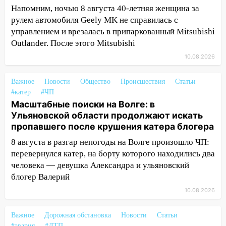
начальником управления
Напомним, ночью 8 августа 40-летняя женщина за
административно-технического
рулем автомобиля Geely MK не справилась с
контроля администрации Ульяновска
управлением и врезалась в припаркованный Mitsubishi
11:12
В Ульяновской области в огне
Outlander. После этого Mitsubishi
погиб один человек
10.08.2026
11:05
12 человек погибли и 39 получили
ранения после атаки беспилотников на
Важное
Новости
Общество
Происшествия
Статьи
#катер
Нижнекамск
#ЧП
Масштабные поиски на Волге: в
10:51
В Ульяновской области
Ульяновской области продолжают искать
перехвачены четыре беспилотника
пропавшего после крушения катера блогера
10:15
Соцсети: мотоциклист врезался в
8 августа в разгар непогоды на Волге произошло ЧП:
«Калину» в Новом городе
перевернулся катер, на борту которого находились два
человека — девушка Александра и ульяновский
10:11
Во время атаки беспилотников в
блогер Валерий
Нижнекамске погибли люди: в
10.08.2026
республике объявили траур
10:06
За выходные выпало больше
Важное
Дорожная обстановка
Новости
Статьи
месячной нормы осадков и упало 111
#авария
#ДТП