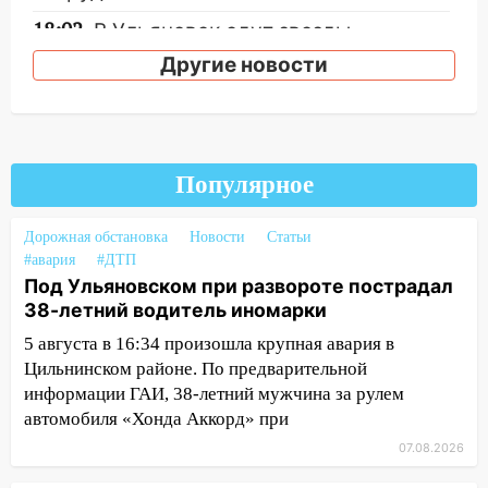
18:02
В Ульяновск едут звезды
баскетбола!
Другие новости
17:08
Ульяновский областной суд
оставил в силе приговор руководству
«УльяновскФармации» за махинации на
3,2 млн рублей
Популярное
16:09
Ветераны легкой атлетики из
Ульяновска успешно выступили на
Дорожная обстановка
Новости
Статьи
Чемпионате России
#авария
#ДТП
Под Ульяновском при развороте пострадал
16:02
В Ульяновской области убрали
38-летний водитель иномарки
более 28% площадей зерновых и
зернобобовых культур
5 августа в 16:34 произошла крупная авария в
Цильнинском районе. По предварительной
15:51
Бросила кирпич в жену брата: в
информации ГАИ, 38-летний мужчина за рулем
Ульяновской области завели дело на
автомобиля «Хонда Аккорд» при
агрессивную женщину
07.08.2026
15:47
На улице Радищева сбили