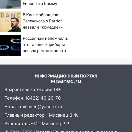
06:00
Четыре года борьбы: ульяновские
Европе и в Крыму
юристы помогли женщине засудить УК
за плесень на стенах
В Киеве обращение
Зеленского о Patriot
05:00
Кому 6 августа звезды сулят
назвали «комедией»
прибыль, а кому — испытания на
прочность
Россиянам напомнили,
что газовые приборы
05.08.2026
нельзя ремонтировать
22:58
Соцсети: на проспекте Тюленева
самостоятельно
ДТП с мотоциклистом
20:22
Мошенники обманули 92-летнюю
ИНФОРМАЦИОННЫЙ ПОРТАЛ
жительницу Ульяновской области
Возрастная категория 18+
19:14
Житель Ульяновской области
подвез троих незнакомцев на трассе и
Телефон: (8422) 46-26-70
заработал уголовное дело
E-mail: misanec@yandex.ru
18:14
Прогноз погоды на 6 августа в
Главный редактор - Мисанец З.Ф.
Ульяновской области
Учредитель - ИП Мисанец Р.Р.