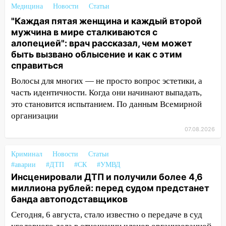
курьера: крупная авария в Ульяновске
Медицина
Новости
Статьи
"Каждая пятая женщина и каждый второй
15:15
Проводил до квартиры и ограбил:
мужчина в мире сталкиваются с
новый кавалер женщины оказался
алопецией": врач рассказал, чем может
рецидивистом
быть вызвано облысение и как с этим
14:26
В Ульяновске ограничат движение
справиться
по улице Ефремова
Волосы для многих — не просто вопрос эстетики, а
14:23
67% ульяновцев готовы
часть идентичности. Когда они начинают выпадать,
передумать увольняться, если им
это становится испытанием. По данным Всемирной
повысят зарплату
организации
07.08.2026
14:01
Инсценировали ДТП и получили
более 4,6 миллиона рублей: перед
Криминал
судом предстанет банда
Новости
Статьи
#аварии
#ДТП
#СК
#УМВД
автоподставщиков
Инсценировали ДТП и получили более 4,6
13:36
В Инзе произошел крупный пожар
миллиона рублей: перед судом предстанет
банда автоподставщиков
13:00
В суде защитили репутацию
Сегодня, 6 августа, стало известно о передаче в суд
мужчины, которого необоснованно