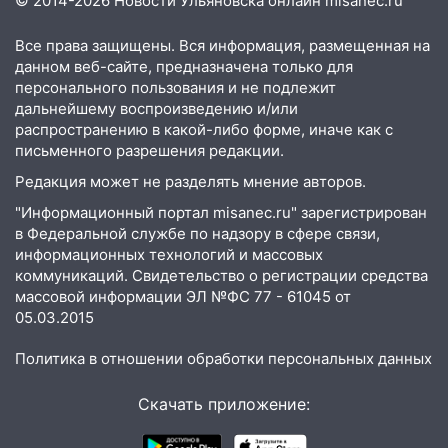
18:00
Мотофристайл, рок и силовой
© 2014-2026 Новости Ульяновска онлайн
misanec.ru
экстрим: в Ульяновске пройдет
большой фестиваль «Наше время»
Все права защищены. Вся информация, размещенная на
данном веб-сайте, предназначена только для
17:30
Где есть бензин в Ульяновске 5
персонального пользования и не подлежит
августа после рабочего дня: список АЗС
дальнейшему воспроизведению и/или
распространению в какой-либо форме, иначе как с
17:05
«Обыск» по видеосвязи: в
письменного разрешения редакции.
Ульяновске задержали 19-летнюю
Редакция может не разделять мнение авторов.
сообщницу мошенников
"Информационный портал misanec.ru" зарегистрирован
16:12
Едва не перерезал горло: в
в Федеральной службе по надзору в сфере связи,
Вешкайме посиделки с судимым
информационных технологий и массовых
знакомым закончились для женщины
коммуникаций. Свидетельство о регистрации средства
больницей
массовой информации ЭЛ №ФС 77 - 61045 от
05.03.2015
16:06
18-летняя девушка без прав
перевернулась на мопеде и попала в
Политика в отношении обработки персональных данных
больницу
15:59
Ульяновец отдал более 14
Скачать приложение:
миллионов рублей за криминальное