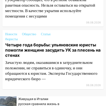
днем 6 августа: список АЗС
ракетная опасность. Нельзя оставаться на открытой
местности. В качестве укрытия используйте
10:16
Внимание! В Ульяновской области
помещения с несущими
объявлена ракетная опасность
06.08.2026
10:00
В Старомайнском районе утонул
51-летний мужчина
Новости
Общество
Статьи
#юристы
09:50
В Ульяновске черный коршун
Четыре года борьбы: ульяновские юристы
застрял в тепловозе
помогли женщине засудить УК за плесень на
09:44
Ульяновские спасатели помогли
стенах
юному велосипедисту на улице
Зачастую людям, оказавшимся в затруднительном
Чернышевского
положении, не справиться в одиночку, и они
08:21
обращаются к юристам. Эксперты Государственного
В Заволжском районе украли два
велосипеда
юридического бюро —
06.08.2026
07:18
В Ульяновск идет
тридцатиградусная жара: какая будет
погода в четверг
Живущая в Италии
русская сравнила жизнь в