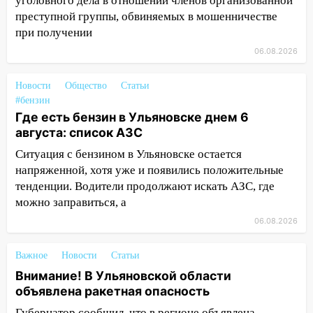
обвиняли в жестоком обращении с
уголовного дела в отношении членов организованной
животными
преступной группы, обвиняемых в мошенничестве
при получении
12:28
Миллион на «льготниках»: в
06.08.2026
Ульяновской области перевозчик
провернул хитрую схему с чужими
Новости
проездными
Общество
Статьи
#бензин
12:10
Ульяновский алиментщик накопил
Где есть бензин в Ульяновске днем 6
120 тысяч долга
августа: список АЗС
11:49
Ситуация с бензином в Ульяновске остается
Снят режим «Ракетная
опасность» на территории Ульяновской
напряженной, хотя уже и появились положительные
области
тенденции. Водители продолжают искать АЗС, где
можно заправиться, а
11:30
Кабмин РФ разрешил до 1 июля
06.08.2026
2027 года импорт, выпуск и обращение
бензина Евро 2, Евро 3, Евро 4
Важное
Новости
Статьи
11:12
Соцсети: на Рябикова автомобиль
Внимание! В Ульяновской области
врезался в забор
объявлена ракетная опасность
10:27
Где есть бензин в Ульяновске
Губернатор сообщил, что в регионе объявлена