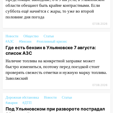
15:47
Ульяновцы могут вернуть деньги
области обещают быть крайне контрастными. Если
за абонементы закрывшегося фитнес-
суббота ещё начнётся с жары, то уже во второй
клуба «Рекорд-Fitness»
половине дня погода
07.08.2026
15:34
После вмешательства
прокуратуры в селах Ульяновской
области привели в порядок детские
Новости
Общество
Статьи
площадки
#АЗС
#бензин
#топливный кризис
Где есть бензин в Ульяновске 7 августа:
15:27
Прокуратура проверяет
список АЗС
капремонт школы в селе Кивать
Наличие топлива на конкретной заправке может
15:08
В Кузоватово после прокурорской
быстро измениться, поэтому перед поездкой стоит
проверки обновили разметку на
проверять свежесть отметки и нужную марку топлива.
пешеходных переходах
Заволжский
07.08.2026
14:40
На проспекте Гая в Ульяновске
запретили остановку автомобилей на
50-метровом участке
Дорожная обстановка
Новости
Статьи
#авария
#ДТП
14:22
В Новом городе 8 августа пройдет
Под Ульяновском при развороте пострадал
большой фестиваль «Наше время» с