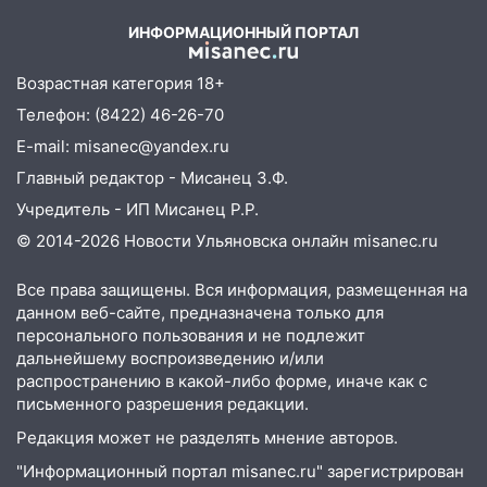
и шквал до 27 м/с
ИНФОРМАЦИОННЫЙ ПОРТАЛ
12:31
Ульяновец хотел купить иномарку
из Европы и потерял 760 тысяч рублей
Возрастная категория 18+
12:20
В Чердаклинском районе
Телефон: (8422) 46-26-70
столкнулись «Лада» и Chevrolet:
E-mail: misanec@yandex.ru
пострадал 14-летний подросток
Главный редактор - Мисанец З.Ф.
12:00
Где есть бензин в Ульяновске 7
Учредитель - ИП Мисанец Р.Р.
августа: список АЗС
© 2014-2026 Новости Ульяновска онлайн
misanec.ru
11:50
Заснул рядом с ребёнком и
случайно задушил его: суд вынес
Все права защищены. Вся информация, размещенная на
приговор
данном веб-сайте, предназначена только для
персонального пользования и не подлежит
11:38
В Ленинском районе пожар
дальнейшему воспроизведению и/или
полностью уничтожил дачный дом и
распространению в какой-либо форме, иначе как с
сарай
письменного разрешения редакции.
11:38
В Госдуме предложили отменить
Редакция может не разделять мнение авторов.
ЕГЭ с 2027 года
"Информационный портал misanec.ru" зарегистрирован