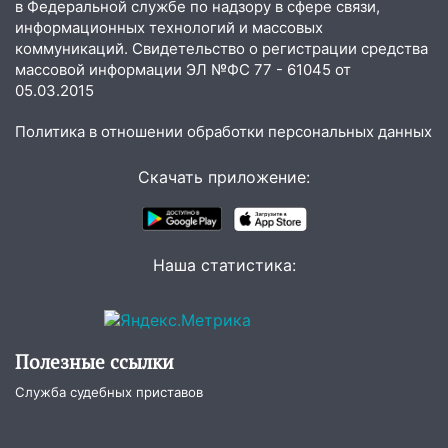
в Федеральной службе по надзору в сфере связи,
11:25
В Ульяновске ИИ будет выявлять
информационных технологий и массовых
нарушителей на контейнерных
коммуникаций. Свидетельство о регистрации средства
площадках
массовой информации ЭЛ №ФС 77 - 61045 от
11:20
Ульяновская шахматистка
05.03.2015
Валерия Клейменова выиграла два
Политика в отношении обработки персональных данных
золота в составе сборной мира
11:16
В Ульяновске открыли памятную
Скачать приложение:
доску декабристу Кондратию Рылееву
10:40
В Ульяновске спасатели ночью
нашли потерявшегося в заброшенных
Наша статистика:
садах 79-летнего мужчину
10:26
На нескольких улицах Ульяновска
временно отключили холодную воду
Полезные ссылки
10:14
В Ульяновске двоих участников
коррупционной схемы при ЦГКБ
Служба судебных приставов
отправили в колонию на 7 и 8 лет