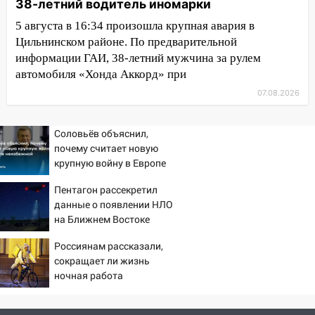
38-летний водитель иномарки
мотофристайлом и концертом
5 августа в 16:34 произошла крупная авария в
«Мураками»
Цильнинском районе. По предварительной
14:04
Жару смоет ливнями: прогноз
информации ГАИ, 38-летний мужчина за рулем
погоды в Ульяновской области на
автомобиля «Хонда Аккорд» при
выходные 8-9 августа
07.08.2026
13:30
В Ульяновске транспортные
полицейские проведут акцию «Час
Соловьёв объяснил,
пассажира»
почему считает новую
крупную войну в Европе
13:20
В Ульяновске за один день
неизбежной
обокрали женщину на пляже и
Пентагон рассекретил
подростка в сквере
данные о появлении НЛО
на Ближнем Востоке
13:01
В Димитровграде мужчина
выбросил из машины страйкбольную
Россиянам рассказали,
гранату: его задержали
сокращает ли жизнь
ночная работа
12:34
На Ульяновскую область
надвигается сильнейшая непогода: град