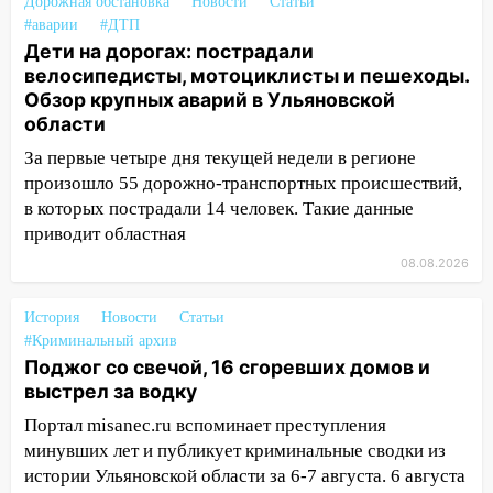
на 8 августа — кому повезет с
Дорожная обстановка
Новости
Статьи
деньгами, а кого ждет неожиданная
#аварии
#ДТП
встреча
Дети на дорогах: пострадали
велосипедисты, мотоциклисты и пешеходы.
04:47
В Ульяновской области объявили
Обзор крупных аварий в Ульяновской
ракетную опасность: звучат сирены
области
07.08.2026
За первые четыре дня текущей недели в регионе
20:40
Ульяновские аграрии смогут
произошло 55 дорожно-транспортных происшествий,
купить тракторы с отсрочкой платежа
в которых пострадали 14 человек. Такие данные
до декабря
приводит областная
08.08.2026
19:34
В следственном управлении
состоялось торжественное
мероприятие, приуроченное к
История
Новости
Статьи
празднованию Дня сотрудника органов
#Криминальный архив
Поджог со свечой, 16 сгоревших домов и
следствия Российской Федерации
выстрел за водку
19:30
Ульяновцев приглашают
Портал misanec.ru вспоминает преступления
поддержать «Симбирскую чебурашку»
минувших лет и публикует криминальные сводки из
на фестивале «ФормАРТ»
истории Ульяновской области за 6-7 августа. 6 августа