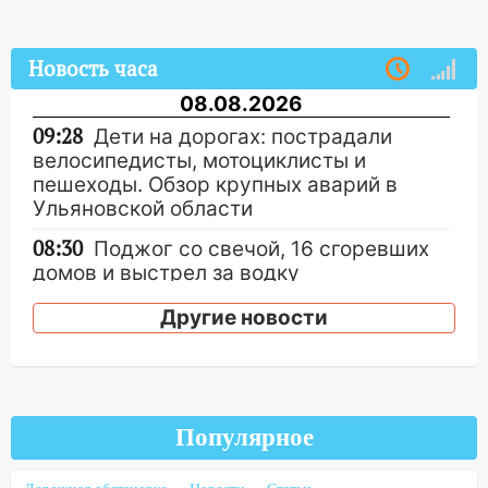
Новость часа
08.08.2026
09:28
Дети на дорогах: пострадали
велосипедисты, мотоциклисты и
пешеходы. Обзор крупных аварий в
Ульяновской области
08:30
Поджог со свечой, 16 сгоревших
домов и выстрел за водку
07:50
Какая погоды будет днем 8
Другие новости
августа
06:45
Императорский мост в
Ульяновске останется закрытым до
утра 10 августа
Популярное
05:18
Судьба готовит сюрприз: гороскоп