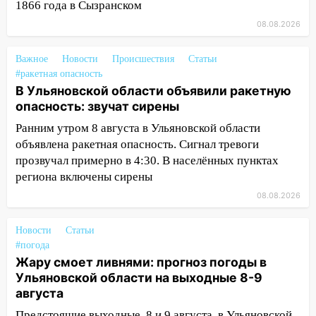
18:11
Ульяновская область стала
1866 года в Сызранском
пилотным регионом проекта
08.08.2026
«Культурное долголетие»
17:16
В реанимацию Ульяновской
Важное
Новости
Происшествия
Статьи
областной больницы поступили шесть
#ракетная опасность
В Ульяновской области объявили ракетную
новых аппаратов ИВЛ
опасность: звучат сирены
16:51
В Чердаклинском районе
Ранним утром 8 августа в Ульяновской области
ремонтируют дороги, ставят остановки
объявлена ракетная опасность. Сигнал тревоги
и проводят новое освещение
прозвучал примерно в 4:30. В населённых пунктах
16:35
В Ульяновске установили ещё
региона включены сирены
девять бункеров для крупногабаритного
08.08.2026
мусора
16:26
В Ульяновске бесплатно покажут
Новости
Статьи
матч «Волги» под открытым небом
#погода
Жару смоет ливнями: прогноз погоды в
16:12
В Ульяновском госуниверситете
Ульяновской области на выходные 8-9
разработают отечественный прибор для
августа
цифровой ПЦР
Предстоящие выходные, 8 и 9 августа, в Ульяновской