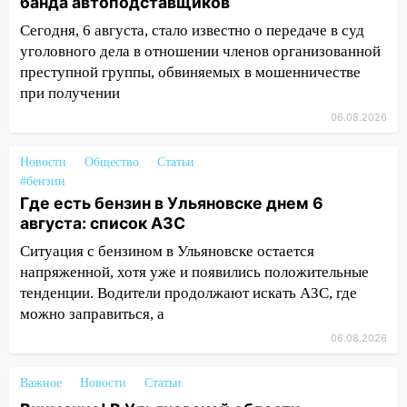
банда автоподставщиков
сотрудник
Сегодня, 6 августа, стало известно о передаче в суд
18:02
В Ульяновск едут звезды
уголовного дела в отношении членов организованной
баскетбола!
преступной группы, обвиняемых в мошенничестве
при получении
17:08
Ульяновский областной суд
оставил в силе приговор руководству
06.08.2026
«УльяновскФармации» за махинации на
3,2 млн рублей
Новости
Общество
Статьи
#бензин
16:09
Ветераны легкой атлетики из
Где есть бензин в Ульяновске днем 6
Ульяновска успешно выступили на
августа: список АЗС
Чемпионате России
Ситуация с бензином в Ульяновске остается
16:02
В Ульяновской области убрали
напряженной, хотя уже и появились положительные
более 28% площадей зерновых и
тенденции. Водители продолжают искать АЗС, где
зернобобовых культур
можно заправиться, а
15:51
Бросила кирпич в жену брата: в
06.08.2026
Ульяновской области завели дело на
агрессивную женщину
Важное
Новости
Статьи