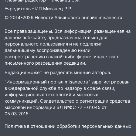
10:27
Где есть бензин в Ульяновске
Учредитель - ИП Мисанец Р.Р.
днем 6 августа: список АЗС
© 2014-2026 Новости Ульяновска онлайн
misanec.ru
10:16
Внимание! В Ульяновской области
объявлена ракетная опасность
Все права защищены. Вся информация, размещенная на
данном веб-сайте, предназначена только для
10:00
В Старомайнском районе утонул
персонального пользования и не подлежит
51-летний мужчина
дальнейшему воспроизведению и/или
распространению в какой-либо форме, иначе как с
09:50
В Ульяновске черный коршун
письменного разрешения редакции.
застрял в тепловозе
Редакция может не разделять мнение авторов.
09:44
Ульяновские спасатели помогли
"Информационный портал misanec.ru" зарегистрирован
юному велосипедисту на улице
в Федеральной службе по надзору в сфере связи,
Чернышевского
информационных технологий и массовых
08:21
коммуникаций. Свидетельство о регистрации средства
В Заволжском районе украли два
массовой информации ЭЛ №ФС 77 - 61045 от
велосипеда
05.03.2015
07:18
В Ульяновск идет
тридцатиградусная жара: какая будет
Политика в отношении обработки персональных данных
погода в четверг