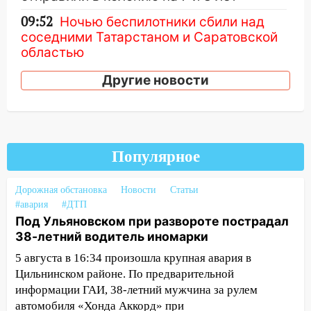
09:52
Ночью беспилотники сбили над
соседними Татарстаном и Саратовской
областью
09:41
Диана Шурыгина уверовала в
Другие новости
Бога в СИЗО
09:35
В Ульяновске директора фирмы
будут судить за неуплату налогов на 48
млн рублей
Популярное
08:22
Подросток на питбайке сбил
велосипедистку: пострадали двое
Дорожная обстановка
Новости
Статьи
#авария
#ДТП
07:20
Жара возвращается: ожидается
Под Ульяновском при развороте пострадал
знойный и сухой четверг
38-летний водитель иномарки
06:00
Под Ульяновском при развороте
5 августа в 16:34 произошла крупная авария в
пострадал 38-летний водитель
Цильнинском районе. По предварительной
иномарки
информации ГАИ, 38-летний мужчина за рулем
автомобиля «Хонда Аккорд» при