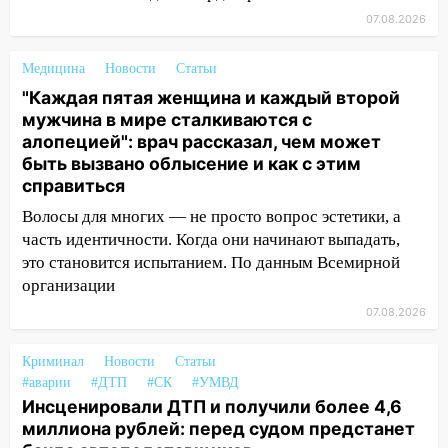
05:00
«Каждая пятая женщина и каждый
07.08.2026
второй мужчина в мире сталкиваются с
алопецией»: врач рассказал, чем может
быть вызвано облысение и как с этим
Медицина
Новости
Статьи
справиться
"Каждая пятая женщина и каждый второй
мужчина в мире сталкиваются с
03:30
Гороскоп на 7 августа: пятница
алопецией": врач рассказал, чем может
принесет прилив творческой энергии и
быть вызвано облысение и как с этим
отличные шансы исправить старые
справиться
ошибки
Волосы для многих — не просто вопрос эстетики, а
06.08.2026
часть идентичности. Когда они начинают выпадать,
23:20
Прогноз погоды на 7 августа в
это становится испытанием. По данным Всемирной
Ульяновской области
организации
20:04
Ульяновцев приглашают на забег,
07.08.2026
посвящённый Дню воздушного флота
России
Криминал
Новости
Статьи
#аварии
#ДТП
#СК
#УМВД
19:12
В Ульяновской области
Инсценировали ДТП и получили более 4,6
руководителя частной компании
миллиона рублей: перед судом предстанет
наказали за сокрытие прошлого своего