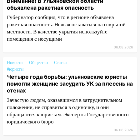
Внимание! В Ульяновской области
15:47
На улице Радищева сбили
объявлена ракетная опасность
курьера: крупная авария в Ульяновске
Губернатор сообщил, что в регионе объявлена
15:15
Проводил до квартиры и ограбил:
ракетная опасность. Нельзя оставаться на открытой
новый кавалер женщины оказался
местности. В качестве укрытия используйте
рецидивистом
помещения с несущими
14:26
В Ульяновске ограничат движение
06.08.2026
по улице Ефремова
Новости
Общество
Статьи
14:23
67% ульяновцев готовы
#юристы
передумать увольняться, если им
Четыре года борьбы: ульяновские юристы
повысят зарплату
помогли женщине засудить УК за плесень на
14:01
Инсценировали ДТП и получили
стенах
более 4,6 миллиона рублей: перед
Зачастую людям, оказавшимся в затруднительном
судом предстанет банда
положении, не справиться в одиночку, и они
автоподставщиков
обращаются к юристам. Эксперты Государственного
13:36
В Инзе произошел крупный пожар
юридического бюро —
06.08.2026
13:00
В суде защитили репутацию