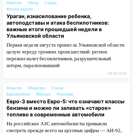
означают классы бензина и можно ли
Новости
Обзор
Статьи
заливать «старое» топливо в
#итоги недели
Ураган, изнасилование ребенка,
современные автомобили
автоподставы и атака беспилотников:
06:30
Какая погода будет в Ульяновской
важные итоги прошедшей недели в
области днем 9 августа
Ульяновской области
05:05
День, когда всё может
Первая неделя августа принесла Ульяновской области
измениться: гороскоп на 9 августа —
целую череду громких происшествий: регион
три знака получат шанс, который нельзя
пережил налет беспилотников, разрушительный
упустить
шторм, парализовавший
08.08.2026
09.08.2026
20:10
Во время урагана в Ульяновске на
Новости
Волге перевернулась лодка
Общество
Статьи
#автомобили
#бензин
#топливо
19:55
В Ульяновске упавшее дерево
Евро-3 вместо Евро-5: что означают классы
заблокировало в машине двух женщин
бензина и можно ли заливать «старое»
топливо в современные автомобили
17:15
В Ульяновской области
На российских АЗС автомобилисты привыкли
ремонтируют девять мостов: один уже
готов, ещё два — почти завершены
смотреть прежде всего на крупные цифры — АИ-92,