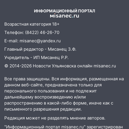
13:54
Украины от военкора
В мэрии Ульяновска рассказали,
Коца
как устраняют последствия мощного
ИНФОРМАЦИОННЫЙ ПОРТАЛ
шторма
Возрастная категория 18+
13:49
Стихия продолжает крушить
Телефон: (8422) 46-26-70
Ульяновск: дерево рухнуло на дом на
Орджоникидзе
E-mail: misanec@yandex.ru
Главный редактор - Мисанец З.Ф.
13:47
На Нижней Террасе мощным
ветром вырвало дерево с корнем
Учредитель - ИП Мисанец Р.Р.
© 2014-2026 Новости Ульяновска онлайн
misanec.ru
13:46
Сильный ветер сорвал крышу с
СТО на проспекте Созидателей
Все права защищены. Вся информация, размещенная на
13:35
данном веб-сайте, предназначена только для
Непогода продолжает бить по
персонального пользования и не подлежит
транспорту: в Ульяновске трамвай
дальнейшему воспроизведению и/или
сошёл с рельсов
распространению в какой-либо форме, иначе как с
13:22
Упавшие деревья перекрыли
письменного разрешения редакции.
дороги в Ульяновске: фото
Редакция может не разделять мнение авторов.
13:17
Непогода в Ульяновске не
"Информационный портал misanec.ru" зарегистрирован