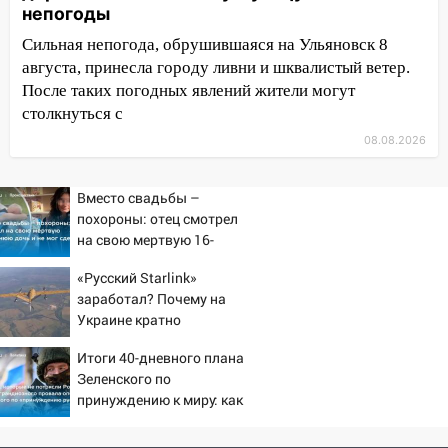
непогоды
14:28
Ураган вырвал остановку на улице
Деева в Заволжье
Сильная непогода, обрушившаяся на Ульяновск 8
августа, принесла городу ливни и шквалистый ветер.
14:26
Жители Ульяновска сами
После таких погодных явлений жители могут
пытаются расчистить ливнёвки, не
столкнуться с
дождавшись коммунальщиков
08.08.2026
14:16
Шторм продолжает ломать город:
на улице Любови Шевцовой рухнул
Вместо свадьбы –
светофор
похороны: отец смотрел
на свою мертвую 16-
14:14
Студента из Ульяновска обманули
летнюю дочь и не мог
мошенники под видом преподавателя
«Русский Starlink»
сдержать слезы
заработал? Почему на
14:12
Куда жаловаться ульяновцам на
Украине кратно
упавшее дерево или затопленную улицу
увеличилась точность
после непогоды
Итоги 40-дневного плана
попаданий по объектам
Зеленского по
13:59
ВСУ
В Новом городе ураганным
принуждению к миру: как
ветром сорвало опалубку со
ответила Россия, полный
строящегося дома
разбор провала операции