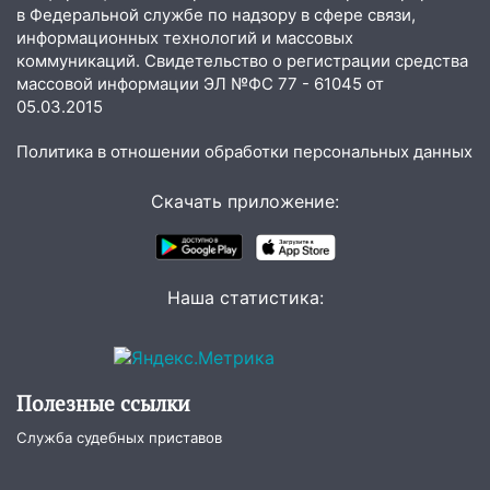
закончится сегодня: сильные ливни
в Федеральной службе по надзору в сфере связи,
сохранятся 9 августа
информационных технологий и массовых
коммуникаций. Свидетельство о регистрации средства
13:15
Трижды «брал в долг» без спроса:
массовой информации ЭЛ №ФС 77 - 61045 от
житель Вешкаймского района похитил у
05.03.2015
знакомого 191 тысячу рублей
Политика в отношении обработки персональных данных
13:14
Ураган оторвал светофор на
проспекте Филатова в Ульяновске
Скачать приложение:
13:12
Дерево пробило крышу дома на
Новгородской в Ульяновске и рухнуло
на электрощит
Наша статистика:
13:10
В Заволжском районе дерево
упало во дворе
13:08
Ураган ударил по Ульяновску:
Полезные ссылки
сорванные крыши, поваленные деревья,
затопленные улицы и остановившиеся
Служба судебных приставов
трамваи