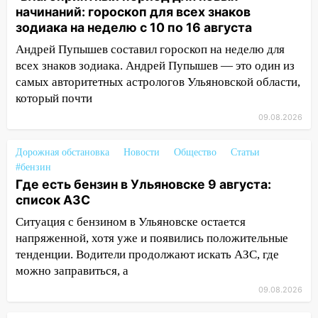
10:13
начинаний: гороскоп для всех знаков
Прокуратура подвела итоги
зодиака на неделю с 10 по 16 августа
недели в Ульяновской области
Андрей Пупышев составил гороскоп на неделю для
09:18
Из-за ливня заблокировано
всех знаков зодиака. Андрей Пупышев — это один из
движение трамваев в Ульяновске
самых авторитетных астрологов Ульяновской области,
09:15
Ураган, изнасилование ребенка,
который почти
автоподставы и атака беспилотников:
09.08.2026
важные итоги прошедшей недели в
Ульяновской области
Дорожная обстановка
Новости
Общество
Статьи
08:20
В Ульяновске восстановили
#бензин
Где есть бензин в Ульяновске 9 августа:
трамвайную и троллейбусную
список АЗС
инфраструктуру после шторма.
Ситуация с бензином в Ульяновске остается
08:19
Внимание! В Цильнинском районе
напряженной, хотя уже и появились положительные
пропал 67-летний мужчина
тенденции. Водители продолжают искать АЗС, где
08:11
На Ульяновск снова надвигается
можно заправиться, а
непогода
09.08.2026
07:30
Евро-3 вместо Евро-5: что