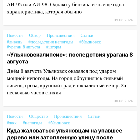
АИ-95 или АИ-98. Однако у бензина есть еще одна
17:00
«Ульяновскалипсис»: последствия
характеристика, которая обычно
урагана 8 августа
09.08.2026
16:38
Прогноз погоды в Ульяновской
области на 9 августа
Новости
Обзор
Происшествия
Статьи
#ливень
#последствия непогоды
#Ульяновск
16:34
Из-за мощной непогоды в
#ураган 8 августа
#шторм
Ульяновске отменили фестиваль «Наше
«Ульяновскалипсис»: последствия урагана 8
время»
августа
16:17
Мелекесский район первым в
Днём 8 августа Ульяновск оказался под ударом
Ульяновской области намолотил более
мощной непогоды. На город обрушились сильный
100 тысяч тонн зерна
ливень, гроза, крупный град и шквалистый ветер. За
несколько часов стихия
15:17
В колледжи и техникумы
08.08.2026
Ульяновской области подали более 10
тысяч заявлений
Новости
Общество
Происшествия
Статьи
15:04
Фоторепортаж с улиц Ульяновска
#жкх
#непогода
#Ульяновск
после шторма: поваленные деревья и
Куда жаловаться ульяновцам на упавшее
затопленные улицы
дерево или затопленную улицу после