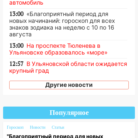
автомобиль
13:00
«Благоприятный период для
новых начинаний: гороскоп для всех
знаков зодиака на неделю с 10 по 16
августа
13:00
На проспекте Тюленева в
Ульяновске образовалось «море»
12:57
В Ульяновской области ожидается
крупный град
12:11
Где есть бензин в Ульяновске 9
Другие новости
августа: список АЗС
11:55
Соцсети: светофор упал на
машину во время сильного ливня в
Популярное
Ульяновске
11:00
В Ульяновской области люди в
Гороскоп
Новости
Статьи
СНТ сидят без света
"Благоприятный период для новых