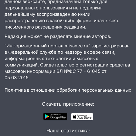
данном веб-сайте, предназначена только для
капремонт школы в посёлке Налейка
персонального пользования и не подлежит
дальнейшему воспроизведению и/или
22:33
Прокуратура проверяет
распространению в какой-либо форме, иначе как с
спортивные объекты в Старой Майне
письменного разрешения редакции.
21:01
Ульяновцев приглашают сдать
Редакция может не разделять мнение авторов.
кровь: День донора пройдёт 6 августа
"Информационный портал misanec.ru" зарегистрирован
20:17
Ульяновская область девятую
в Федеральной службе по надзору в сфере связи,
неделю подряд удерживает самые
информационных технологий и массовых
коммуникаций. Свидетельство о регистрации средства
низкие цены на подсолнечное масло
массовой информации ЭЛ №ФС 77 - 61045 от
19:33
Коровы-рекордсменки: в
05.03.2015
Ульяновской области выросли надои
молока
Политика в отношении обработки персональных данных
18:20
В Ульяновской области до конца
Скачать приложение:
года благоустроят 20 родников
17:27
В Ульяновской области 114 детей-
сирот получили жильё с начала года
Наша статистика: