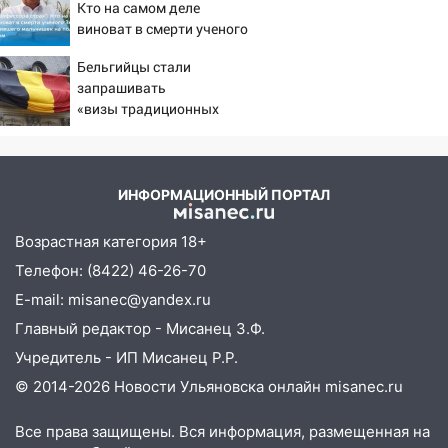
Кто на самом деле
09:25
Вынесли приговор дебоширам,
виноват в смерти ученого
избившим мужчину в трамвае
Зезина, остановившего
Бельгийцы стали
мальчишек на поле с
08:27
Ульяновская полиция получила
запрашивать
горохом
один из шести уникальных автомобилей
«визы традиционных
в России
ценностей» в посольстве
РФ
07:02
Жара отступит: какой будет
погода в Ульяновске днем 5 августа
ИНФОРМАЦИОННЫЙ ПОРТАЛ
06:10
Двое мигрантов изнасиловали 13-
летнюю девочку в центре Ульяновска
Возрастная категория 18+
Телефон: (8422) 46-26-70
06:00
Мертвеца выкопали, посадили в
мешок и попытались утопить в Волге
E-mail: misanec@yandex.ru
Главный редактор - Мисанец З.Ф.
05:30
Астрологи назвали самый
Учредитель - ИП Мисанец Р.Р.
опасный день августа: что ждет каждый
знак 5 августа
© 2014-2026 Новости Ульяновска онлайн
misanec.ru
04.08.2026
Все права защищены. Вся информация, размещенная на
23:27
Прокуратура проверяет