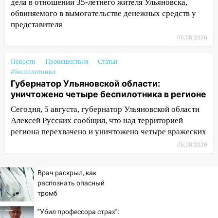
дела в отношении 35-летнего жителя Ульяновска,
велосипеде и попал под колеса
обвиняемого в вымогательстве денежных средств у
представителя
12:18
Вспыхнул изнутри: в
Железнодорожном районе горела дача
05.08.2026
11:33
В Засвияжье под колёса авто
Новости
Происшествия
Статьи
попал мужчина
#беспилотники
Губернатор Ульяновской области:
11:17
В Радищевском районе сгорели
уничтожено четыре беспилотника в регионе
хозяйственные постройки
Сегодня, 5 августа, губернатор Ульяновской области
11:00
В Канадее горел жилой дом
Алексей Русских сообщил, что над территорией
10:18
Губернатор Ульяновской области:
региона перехвачено и уничтожено четыре вражеских
уничтожено четыре беспилотника в
05.08.2026
регионе
10:00
В Ульяновске дотла сгорел
Врач раскрыл, как
легковой автомобиль
распознать опасный
тромб
09:39
В Ульяновске будут судить десять
наркодилеров, снабжавших две области
"Убил профессора страх":