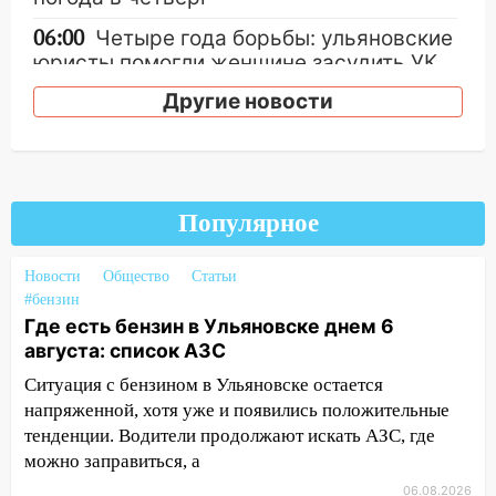
06:00
Четыре года борьбы: ульяновские
юристы помогли женщине засудить УК
за плесень на стенах
Другие новости
05:00
Кому 6 августа звезды сулят
прибыль, а кому — испытания на
прочность
05.08.2026
Популярное
22:58
Соцсети: на проспекте Тюленева
ДТП с мотоциклистом
Новости
Общество
Статьи
#бензин
20:22
Мошенники обманули 92-летнюю
Где есть бензин в Ульяновске днем 6
жительницу Ульяновской области
августа: список АЗС
19:14
Житель Ульяновской области
Ситуация с бензином в Ульяновске остается
подвез троих незнакомцев на трассе и
напряженной, хотя уже и появились положительные
заработал уголовное дело
тенденции. Водители продолжают искать АЗС, где
можно заправиться, а
18:14
Прогноз погоды на 6 августа в
Ульяновской области
06.08.2026