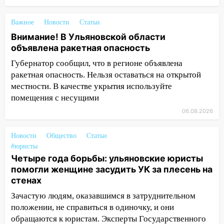
18:00
Мотофристайл, рок и силовой
Важное
Новости
Статьи
экстрим: в Ульяновске пройдет
Внимание! В Ульяновской области
большой фестиваль «Наше время»
объявлена ракетная опасность
17:30
Где есть бензин в Ульяновске 5
Губернатор сообщил, что в регионе объявлена
августа после рабочего дня: список АЗС
ракетная опасность. Нельзя оставаться на открытой
17:05
«Обыск» по видеосвязи: в
местности. В качестве укрытия используйте
Ульяновске задержали 19-летнюю
помещения с несущими
сообщницу мошенников
06.08.2026
16:12
Едва не перерезал горло: в
Вешкайме посиделки с судимым
Новости
Общество
Статьи
знакомым закончились для женщины
#юристы
Четыре года борьбы: ульяновские юристы
больницей
помогли женщине засудить УК за плесень на
16:06
18-летняя девушка без прав
стенах
перевернулась на мопеде и попала в
Зачастую людям, оказавшимся в затруднительном
больницу
положении, не справиться в одиночку, и они
15:59
Ульяновец отдал более 14
обращаются к юристам. Эксперты Государственного