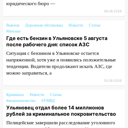
миллионов рублей за криминальное
юридического бюро —
покровительство
06.08.2026
15:32
На «кольце» кроссовер сбил 18-
летнего мопедиста
Важное
Дорожная обстановка
Новости
Статьи
#бензин
15:00
В Ульяновске после тройного ДТП
Где есть бензин в Ульяновске 5 августа
госпитализировали 25-летнего байкера
после рабочего дня: список АЗС
14:32
На Ульяновскую область
Ситуация с бензином в Ульяновске остается
надвигается жара
напряженной, хотя уже и появились положительные
тенденции. Водители продолжают искать АЗС, где
14:08
Пешеход переходил по «зебре»:
можно заправиться, а
подробности серьезной аварии на
05.08.2026
Фруктовой
13:30
В Димитровграде на улице
Криминал
Новости
Статьи
Трудовой горело здание
#мошенничество
#УМВД
Ульяновец отдал более 14 миллионов
13:00
Водитель без прав врезался в
рублей за криминальное покровительство
припаркованный автомобиль
Полицейские завершили расследование уголовного
12:37
Переезжал «зебру» на