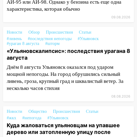
АИ-95 или АИ-98. Однако у бензина есть еще одна
ремонтируют девять мостов: один уже
характеристика, которая обычно
готов, ещё два — почти завершены
09.08.2026
17:00
«Ульяновскалипсис»: последствия
урагана 8 августа
Новости
Обзор
Происшествия
Статьи
#ливень
#последствия непогоды
#Ульяновск
16:38
Прогноз погоды в Ульяновской
#ураган 8 августа
#шторм
области на 9 августа
«Ульяновскалипсис»: последствия урагана 8
августа
16:34
Из-за мощной непогоды в
Ульяновске отменили фестиваль «Наше
Днём 8 августа Ульяновск оказался под ударом
время»
мощной непогоды. На город обрушились сильный
ливень, гроза, крупный град и шквалистый ветер. За
16:17
Мелекесский район первым в
несколько часов стихия
Ульяновской области намолотил более
08.08.2026
100 тысяч тонн зерна
15:17
В колледжи и техникумы
Новости
Общество
Происшествия
Статьи
Ульяновской области подали более 10
#жкх
#непогода
#Ульяновск
тысяч заявлений
Куда жаловаться ульяновцам на упавшее
дерево или затопленную улицу после
15:04
Фоторепортаж с улиц Ульяновска