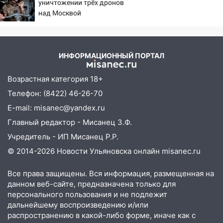
дороги в Ульяновске: фото
уничтожении трёх дронов
над Москвой
13:17
Непогода в Ульяновске не
закончится сегодня: сильные ливни
сохранятся 9 августа
ИНФОРМАЦИОННЫЙ ПОРТАЛ
13:15
Трижды «брал в долг» без спроса:
житель Вешкаймского района похитил у
Возрастная категория 18+
знакомого 191 тысячу рублей
Телефон: (8422) 46-26-70
13:14
Ураган оторвал светофор на
E-mail: misanec@yandex.ru
проспекте Филатова в Ульяновске
Главный редактор - Мисанец З.Ф.
13:12
Дерево пробило крышу дома на
Учредитель - ИП Мисанец Р.Р.
Новгородской в Ульяновске и рухнуло
на электрощит
© 2014-2026 Новости Ульяновска онлайн
misanec.ru
13:10
В Заволжском районе дерево
Все права защищены. Вся информация, размещенная на
упало во дворе
данном веб-сайте, предназначена только для
персонального пользования и не подлежит
13:08
Ураган ударил по Ульяновску:
дальнейшему воспроизведению и/или
сорванные крыши, поваленные деревья,
распространению в какой-либо форме, иначе как с
затопленные улицы и остановившиеся