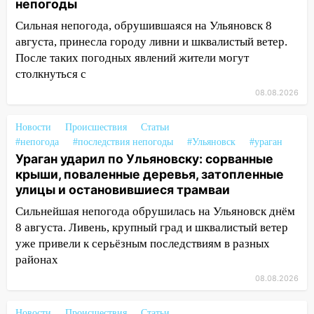
непогоды
после шторма: поваленные деревья и
затопленные улицы
Сильная непогода, обрушившаяся на Ульяновск 8
августа, принесла городу ливни и шквалистый ветер.
14:28
Ураган вырвал остановку на улице
После таких погодных явлений жители могут
Деева в Заволжье
столкнуться с
14:26
Жители Ульяновска сами
08.08.2026
пытаются расчистить ливнёвки, не
дождавшись коммунальщиков
Новости
Происшествия
Статьи
#непогода
#последствия непогоды
#Ульяновск
#ураган
14:16
Шторм продолжает ломать город:
Ураган ударил по Ульяновску: сорванные
на улице Любови Шевцовой рухнул
крыши, поваленные деревья, затопленные
светофор
улицы и остановившиеся трамваи
14:14
Студента из Ульяновска обманули
Сильнейшая непогода обрушилась на Ульяновск днём
мошенники под видом преподавателя
8 августа. Ливень, крупный град и шквалистый ветер
уже привели к серьёзным последствиям в разных
14:12
Куда жаловаться ульяновцам на
районах
упавшее дерево или затопленную улицу
после непогоды
08.08.2026
13:59
В Новом городе ураганным
Новости
Происшествия
Статьи