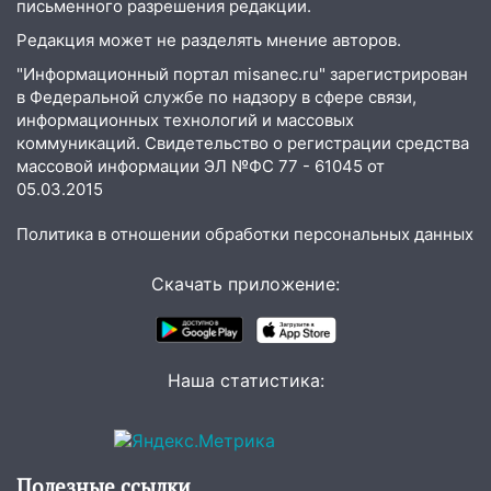
письменного разрешения редакции.
трамваи
Редакция может не разделять мнение авторов.
12:17
Ульяновск накрыл крупный град:
"Информационный портал misanec.ru" зарегистрирован
после ливня город снова уходит под
в Федеральной службе по надзору в сфере связи,
воду
информационных технологий и массовых
коммуникаций. Свидетельство о регистрации средства
12:12
Прокуратура взяла на контроль
массовой информации ЭЛ №ФС 77 - 61045 от
ДТП с шестилетним ребёнком на улице
05.03.2015
Федерации
Политика в отношении обработки персональных данных
12:01
Пьяная женщина сбила
шестилетнего ребёнка на улице
Скачать приложение:
Федерации: возбуждено уголовное дело
11:16
В Ульяновске ищут 37-летнего
мужчину, пропавшего ещё 19 июля
Наша статистика:
10:30
От мотофристайла до прогулки с
хаски: куда сходить в Ульяновской
области 8–9 августа
10:11
Директора ульяновской
Полезные ссылки