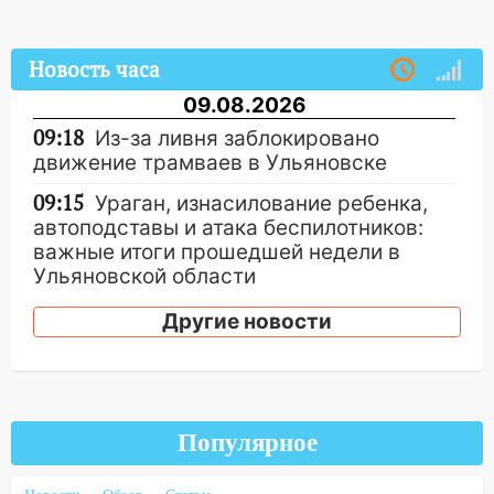
Новость часа
09.08.2026
09:18
Из-за ливня заблокировано
движение трамваев в Ульяновске
09:15
Ураган, изнасилование ребенка,
автоподставы и атака беспилотников:
важные итоги прошедшей недели в
Ульяновской области
08:20
В Ульяновске восстановили
Другие новости
трамвайную и троллейбусную
инфраструктуру после шторма.
08:19
Внимание! В Цильнинском районе
пропал 67-летний мужчина
Популярное
08:11
На Ульяновск снова надвигается