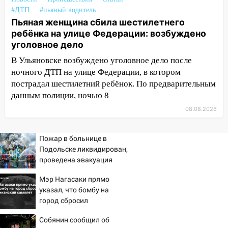
ветром сорвало опалубку со
#ДТП
#пьяный водитель
строящегося дома
Пьяная женщина сбила шестилетнего
13:54
ребёнка на улице Федерации: возбуждено
В мэрии Ульяновска рассказали,
уголовное дело
как устраняют последствия мощного
шторма
В Ульяновске возбуждено уголовное дело после
ночного ДТП на улице Федерации, в котором
13:49
Стихия продолжает крушить
пострадал шестилетний ребёнок. По предварительным
Ульяновск: дерево рухнуло на дом на
данным полиции, ночью 8
Орджоникидзе
08.08.2026
13:47
На Нижней Террасе мощным
ветром вырвало дерево с корнем
Пожар в больнице в
13:46
Сильный ветер сорвал крышу с
Подольске ликвидирован,
СТО на проспекте Созидателей
проведена эвакуация
13:35
Непогода продолжает бить по
Мэр Нагасаки прямо
транспорту: в Ульяновске трамвай
указал, что бомбу на
сошёл с рельсов
город сбросил
американский самолет
13:22
Упавшие деревья перекрыли
Собянин сообщил об