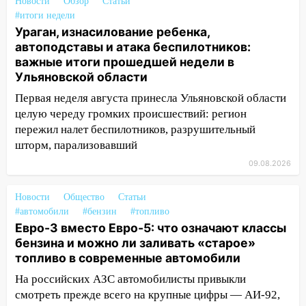
непогода
Новости
Обзор
Статьи
#итоги недели
07:30
Евро-3 вместо Евро-5: что
Ураган, изнасилование ребенка,
означают классы бензина и можно ли
автоподставы и атака беспилотников:
заливать «старое» топливо в
важные итоги прошедшей недели в
современные автомобили
Ульяновской области
06:30
Какая погода будет в Ульяновской
Первая неделя августа принесла Ульяновской области
области днем 9 августа
целую череду громких происшествий: регион
пережил налет беспилотников, разрушительный
05:05
День, когда всё может
шторм, парализовавший
измениться: гороскоп на 9 августа —
09.08.2026
три знака получат шанс, который нельзя
упустить
Новости
Общество
Статьи
08.08.2026
#автомобили
#бензин
#топливо
20:10
Во время урагана в Ульяновске на
Евро-3 вместо Евро-5: что означают классы
Волге перевернулась лодка
бензина и можно ли заливать «старое»
топливо в современные автомобили
19:55
В Ульяновске упавшее дерево
заблокировало в машине двух женщин
На российских АЗС автомобилисты привыкли
смотреть прежде всего на крупные цифры — АИ-92,
17:15
В Ульяновской области