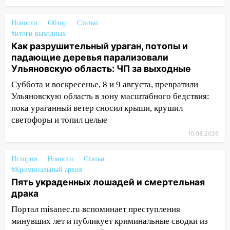
потопы и падающие деревья
парализовали Ульяновскую область: ЧП
Новости
Обзор
Статьи
за выходные
#итоги выходных
Как разрушительный ураган, потопы и
05:50
Пять украденных лошадей и
падающие деревья парализовали
смертельная драка
Ульяновскую область: ЧП за выходные
05:00
Боль, скованность и старение
Суббота и воскресенье, 8 и 9 августа, превратили
дисков: как повседневные привычки
Ульяновскую область в зону масштабного бедствия:
незаметно разрушают наш позвоночник
пока ураганный ветер сносил крыши, крушил
03:00
День скрытых ловушек и
светофоры и топил целые
внезапных подарков судьбы: гороскоп
10.08.2026
на 10 августа
09.08.2026
История
Новости
Статьи
#Криминальный архив
21:58
В Ульяновске около «нового»
Пять украденных лошадей и смертельная
моста утопили автомобиль «Вольво»
драка
20:20
Итоги 9 августа в Ульяновской
Портал misanec.ru вспоминает преступления
области: разгул стихии, поиски
минувших лет и публикует криминальные сводки из
человека на Волге и транспортный