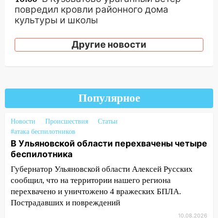
повредил кровли районного дома
культуры и школы
09:20
Момент падения дерева на
Другие новости
машину в Ульяновске попал на видео
09:16
Утро ульяновских водителей
началось с «глухой» пробки на старом
мосту
Популярное
09:10
Соцсети: на Московском шоссе в
Ульяновске произошла авария
Новости
Происшествия
Статьи
#атака беспилотников
08:02
В Ульяновске во время
В Ульяновской области перехвачены четыре
диспансеризации у 26-летнего парня
беспилотника
выявили онкологию
Губернатор Ульяновской области Алексей Русских
07:00
Прохладная ночь и ветреный
сообщил, что на территории нашего региона
день: прогноз погоды в Ульяновске 10
перехвачено и уничтожено 4 вражеских БПЛА.
августа
Пострадавших и повреждений
06:00
Как разрушительный ураган,
10.08.2026