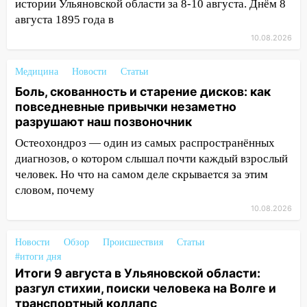
истории Ульяновской области за 8-10 августа. Днём 8
коллапс
августа 1895 года в
19:43
Из-за ураганного ветра упали
10.08.2026
деревья в парке «Победы»
Медицина
Новости
Статьи
18:00
Пепелище на Балтийской: в
Боль, скованность и старение дисков: как
Заволжье ульяновские спасатели
повседневные привычки незаметно
ликвидировали крупный пожар
разрушают наш позвоночник
17:15
Прогноз погоды на 10 августа в
Остеохондроз — один из самых распространённых
Ульяновской области
диагнозов, о котором слышал почти каждый взрослый
16:00
В Ульяновске во время шторма на
человек. Но что на самом деле скрывается за этим
Волге пропал известный блогер: нужна
словом, почему
помощь в поисках
10.08.2026
15:28
Соцсети: на «Ауди» упало дерево
в Новом городе
Новости
Обзор
Происшествия
Статьи
#итоги дня
15:12
В Ульяновске выгорела кухня в
Итоги 9 августа в Ульяновской области:
многоэтажке
разгул стихии, поиски человека на Волге и
транспортный коллапс