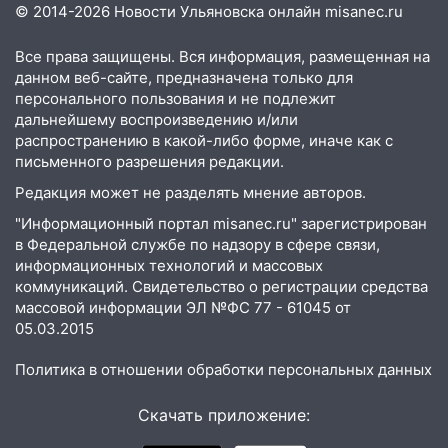
© 2014-2026 Новости Ульяновска онлайн
misanec.ru
пропал 67-летний мужчина
08:11
На Ульяновск снова надвигается
Все права защищены. Вся информация, размещенная на
непогода
данном веб-сайте, предназначена только для
персонального пользования и не подлежит
07:30
Евро-3 вместо Евро-5: что
дальнейшему воспроизведению и/или
означают классы бензина и можно ли
распространению в какой-либо форме, иначе как с
заливать «старое» топливо в
письменного разрешения редакции.
современные автомобили
Редакция может не разделять мнение авторов.
06:30
Какая погода будет в Ульяновской
"Информационный портал misanec.ru" зарегистрирован
области днем 9 августа
в Федеральной службе по надзору в сфере связи,
информационных технологий и массовых
05:05
День, когда всё может
коммуникаций. Свидетельство о регистрации средства
измениться: гороскоп на 9 августа —
массовой информации ЭЛ №ФС 77 - 61045 от
три знака получат шанс, который нельзя
05.03.2015
упустить
08.08.2026
Политика в отношении обработки персональных данных
20:10
Во время урагана в Ульяновске на
Скачать приложение:
Волге перевернулась лодка