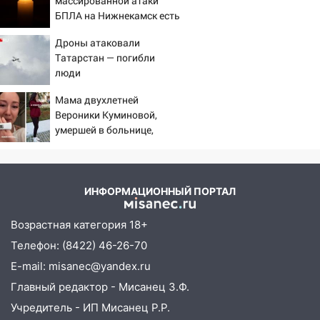
массированной атаки
машину во время сильного ливня в
БПЛА на Нижнекамск есть
Ульяновске
погибшие
Дроны атаковали
11:00
В Ульяновской области люди в
Татарстан — погибли
СНТ сидят без света
люди
10:13
Прокуратура подвела итоги
Мама двухлетней
недели в Ульяновской области
Вероники Куминовой,
умершей в больнице,
09:18
Из-за ливня заблокировано
беременна: семья ждет
движение трамваев в Ульяновске
девочку
09:15
Ураган, изнасилование ребенка,
ИНФОРМАЦИОННЫЙ ПОРТАЛ
автоподставы и атака беспилотников:
важные итоги прошедшей недели в
Возрастная категория 18+
Ульяновской области
Телефон: (8422) 46-26-70
08:20
В Ульяновске восстановили
E-mail: misanec@yandex.ru
трамвайную и троллейбусную
инфраструктуру после шторма
Главный редактор - Мисанец З.Ф.
Учредитель - ИП Мисанец Р.Р.
08:19
Внимание! В Цильнинском районе