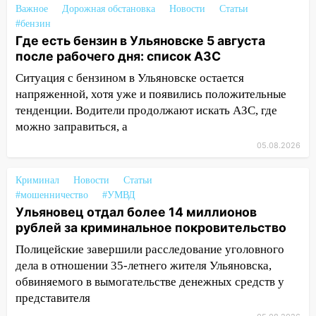
подробности серьезной аварии на
Важное
Дорожная обстановка
Новости
Статьи
Фруктовой
#бензин
Где есть бензин в Ульяновске 5 августа
13:30
В Димитровграде на улице
после рабочего дня: список АЗС
Трудовой горело здание
Ситуация с бензином в Ульяновске остается
13:00
Водитель без прав врезался в
напряженной, хотя уже и появились положительные
припаркованный автомобиль
тенденции. Водители продолжают искать АЗС, где
можно заправиться, а
12:37
Переезжал «зебру» на
велосипеде и попал под колеса
05.08.2026
12:18
Вспыхнул изнутри: в
Криминал
Новости
Статьи
Железнодорожном районе горела дача
#мошенничество
#УМВД
11:33
В Засвияжье под колёса авто
Ульяновец отдал более 14 миллионов
попал мужчина
рублей за криминальное покровительство
Полицейские завершили расследование уголовного
11:17
В Радищевском районе сгорели
дела в отношении 35-летнего жителя Ульяновска,
хозяйственные постройки
обвиняемого в вымогательстве денежных средств у
11:00
В Канадее горел жилой дом
представителя