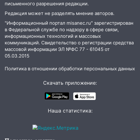
Ульяновской области выросли надои
письменного разрешения редакции.
молока
Редакция может не разделять мнение авторов.
18:20
В Ульяновской области до конца
"Информационный портал misanec.ru" зарегистрирован
года благоустроят 20 родников
в Федеральной службе по надзору в сфере связи,
информационных технологий и массовых
17:27
В Ульяновской области 114 детей-
коммуникаций. Свидетельство о регистрации средства
сирот получили жильё с начала года
массовой информации ЭЛ №ФС 77 - 61045 от
05.03.2015
16:43
Дорожный сезон перевалил за
экватор: в Ульяновской области
Политика в отношении обработки персональных данных
обновили половину региональных трасс
Скачать приложение:
16:31
В Ульяновской области
капитально отремонтируют 101
многоквартирный дом
16:30
Прогноз погоды в Ульяновской
Наша статистика:
области на 5 августа
16:20
В Сурском районе сёла оказались
не защищены от лесных пожаров