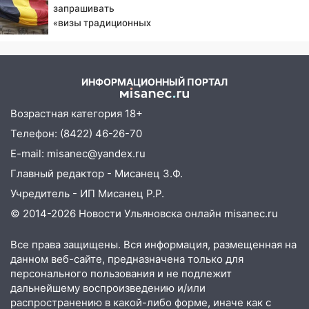
запрашивать
06:00
Мертвеца выкопали, посадили в
горохом
«визы традиционных
мешок и попытались утопить в Волге
ценностей» в посольстве
05:30
Астрологи назвали самый
РФ
опасный день августа: что ждет каждый
знак 5 августа
ИНФОРМАЦИОННЫЙ ПОРТАЛ
04.08.2026
Возрастная категория 18+
23:27
Прокуратура проверяет
Телефон: (8422) 46-26-70
капремонт школы в посёлке Налейка
E-mail: misanec@yandex.ru
22:33
Прокуратура проверяет
Главный редактор - Мисанец З.Ф.
спортивные объекты в Старой Майне
Учредитель - ИП Мисанец Р.Р.
21:01
Ульяновцев приглашают сдать
© 2014-2026 Новости Ульяновска онлайн
misanec.ru
кровь: День донора пройдёт 6 августа
20:17
Все права защищены. Вся информация, размещенная на
Ульяновская область девятую
данном веб-сайте, предназначена только для
неделю подряд удерживает самые
персонального пользования и не подлежит
низкие цены на подсолнечное масло
дальнейшему воспроизведению и/или
19:33
Коровы-рекордсменки: в
распространению в какой-либо форме, иначе как с