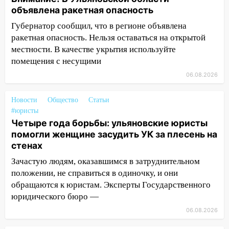
Вешкайме посиделки с судимым
объявлена ракетная опасность
знакомым закончились для женщины
Губернатор сообщил, что в регионе объявлена
больницей
ракетная опасность. Нельзя оставаться на открытой
16:06
18-летняя девушка без прав
местности. В качестве укрытия используйте
перевернулась на мопеде и попала в
помещения с несущими
больницу
06.08.2026
15:59
Ульяновец отдал более 14
миллионов рублей за криминальное
Новости
Общество
Статьи
покровительство
#юристы
Четыре года борьбы: ульяновские юристы
15:32
На «кольце» кроссовер сбил 18-
помогли женщине засудить УК за плесень на
летнего мопедиста
стенах
15:00
В Ульяновске после тройного ДТП
Зачастую людям, оказавшимся в затруднительном
госпитализировали 25-летнего байкера
положении, не справиться в одиночку, и они
обращаются к юристам. Эксперты Государственного
14:32
На Ульяновскую область
юридического бюро —
надвигается жара
06.08.2026
14:08
Пешеход переходил по «зебре»: