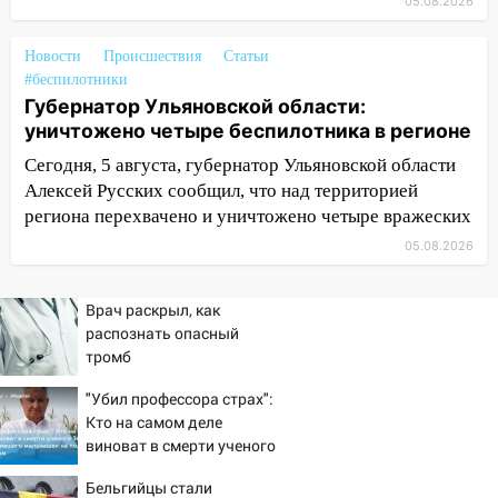
05.08.2026
10:18
Губернатор Ульяновской области:
уничтожено четыре беспилотника в
регионе
Новости
Происшествия
Статьи
#беспилотники
10:00
В Ульяновске дотла сгорел
Губернатор Ульяновской области:
легковой автомобиль
уничтожено четыре беспилотника в регионе
09:39
В Ульяновске будут судить десять
Сегодня, 5 августа, губернатор Ульяновской области
наркодилеров, снабжавших две области
Алексей Русских сообщил, что над территорией
региона перехвачено и уничтожено четыре вражеских
09:25
Вынесли приговор дебоширам,
05.08.2026
избившим мужчину в трамвае
08:27
Ульяновская полиция получила
Врач раскрыл, как
один из шести уникальных автомобилей
распознать опасный
в России
тромб
07:02
Жара отступит: какой будет
"Убил профессора страх":
погода в Ульяновске днем 5 августа
Кто на самом деле
виноват в смерти ученого
06:10
Двое мигрантов изнасиловали 13-
Зезина, остановившего
летнюю девочку в центре Ульяновска
Бельгийцы стали
мальчишек на поле с