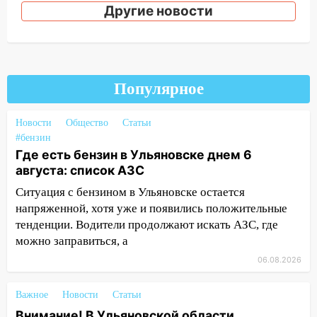
Другие новости
20:22
Мошенники обманули 92-летнюю
жительницу Ульяновской области
19:14
Житель Ульяновской области
подвез троих незнакомцев на трассе и
заработал уголовное дело
Популярное
18:14
Прогноз погоды на 6 августа в
Новости
Общество
Статьи
Ульяновской области
#бензин
18:00
Мотофристайл, рок и силовой
Где есть бензин в Ульяновске днем 6
экстрим: в Ульяновске пройдет
августа: список АЗС
большой фестиваль «Наше время»
Ситуация с бензином в Ульяновске остается
напряженной, хотя уже и появились положительные
17:30
Где есть бензин в Ульяновске 5
тенденции. Водители продолжают искать АЗС, где
августа после рабочего дня: список АЗС
можно заправиться, а
17:05
«Обыск» по видеосвязи: в
06.08.2026
Ульяновске задержали 19-летнюю
сообщницу мошенников
Важное
Новости
Статьи
16:12
Едва не перерезал горло: в
Внимание! В Ульяновской области