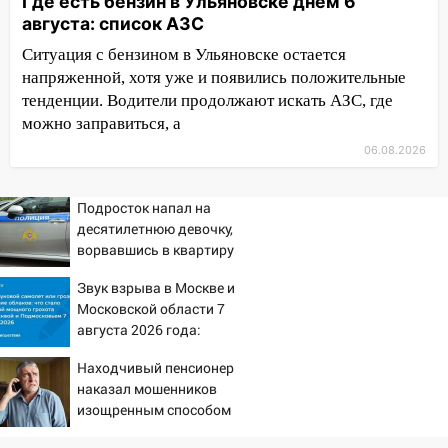
временно отключили холодную воду
Где есть бензин в Ульяновске днем 6
августа: список АЗС
10:14
В Ульяновске двоих участников
Ситуация с бензином в Ульяновске остается
коррупционной схемы при ЦГКБ
напряженной, хотя уже и появились положительные
отправили в колонию на 7 и 8 лет
тенденции. Водители продолжают искать АЗС, где
09:52
Ночью беспилотники сбили над
можно заправиться, а
соседними Татарстаном и Саратовской
06.08.2026
областью
09:41
Диана Шурыгина уверовала в
Подросток напал на
Бога в СИЗО
десятилетнюю девочку,
ворвавшись в квартиру
09:35
В Ульяновске директора фирмы
будут судить за неуплату налогов на 48
Звук взрыва в Москве и
млн рублей
Московской области 7
августа 2026 года:
08:22
Подросток на питбайке сбил
Причины, источник,
велосипедистку: пострадали двое
Находчивый пенсионер
откуда был громкий
наказал мошенников
хлопок
07:20
Жара возвращается: ожидается
изощренным способом
знойный и сухой четверг