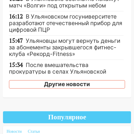
матч «Волги» под открытым небом
16:12
В Ульяновском госуниверситете
разработают отечественный прибор для
цифровой ПЦР
15:47
Ульяновцы могут вернуть деньги
за абонементы закрывшегося фитнес-
клуба «Рекорд-Fitness»
15:34
После вмешательства
прокуратуры в селах Ульяновской
области привели в порядок детские
Другие новости
площадки
15:27
Прокуратура проверяет
капремонт школы в селе Кивать
15:08
В Кузоватово после прокурорской
Популярное
проверки обновили разметку на
пешеходных переходах
Новости
Статьи