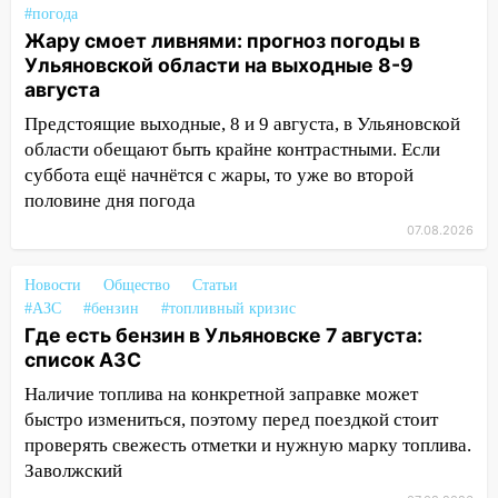
14:40
На проспекте Гая в Ульяновске
#погода
запретили остановку автомобилей на
Жару смоет ливнями: прогноз погоды в
50-метровом участке
Ульяновской области на выходные 8-9
августа
14:22
В Новом городе 8 августа пройдет
Предстоящие выходные, 8 и 9 августа, в Ульяновской
большой фестиваль «Наше время» с
области обещают быть крайне контрастными. Если
мотофристайлом и концертом
суббота ещё начнётся с жары, то уже во второй
«Мураками»
половине дня погода
14:04
Жару смоет ливнями: прогноз
07.08.2026
погоды в Ульяновской области на
выходные 8-9 августа
Новости
Общество
Статьи
13:30
В Ульяновске транспортные
#АЗС
#бензин
#топливный кризис
полицейские проведут акцию «Час
Где есть бензин в Ульяновске 7 августа:
пассажира»
список АЗС
Наличие топлива на конкретной заправке может
13:20
В Ульяновске за один день
быстро измениться, поэтому перед поездкой стоит
обокрали женщину на пляже и
проверять свежесть отметки и нужную марку топлива.
подростка в сквере
Заволжский
13:01
В Димитровграде мужчина