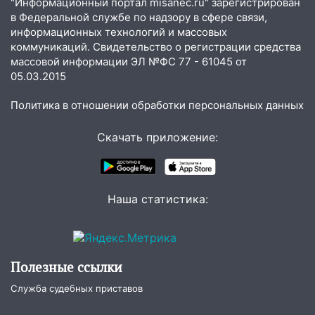
"Информационный портал misanec.ru" зарегистрирован
в Федеральной службе по надзору в сфере связи,
19:12
В Ульяновской области
информационных технологий и массовых
руководителя частной компании
коммуникаций. Свидетельство о регистрации средства
наказали за сокрытие прошлого своего
массовой информации ЭЛ №ФС 77 - 61045 от
сотрудник
05.03.2015
18:02
В Ульяновск едут звезды
Политика в отношении обработки персональных данных
баскетбола!
Скачать приложение:
17:08
Ульяновский областной суд
оставил в силе приговор руководству
«УльяновскФармации» за махинации на
3,2 млн рублей
Наша статистика:
16:09
Ветераны легкой атлетики из
Ульяновска успешно выступили на
Чемпионате России
Полезные ссылки
16:02
В Ульяновской области убрали
более 28% площадей зерновых и
Служба судебных приставов
зернобобовых культур