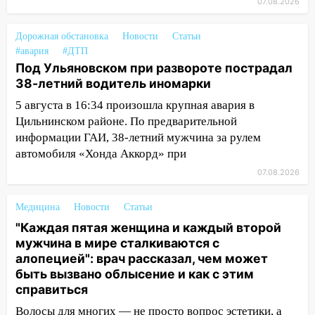
07.08.2026
выбросил из машины страйкбольную
гранату: его задержали
Дорожная обстановка
Новости
Статьи
12:34
На Ульяновскую область
#авария
#ДТП
надвигается сильнейшая непогода: град
Под Ульяновском при развороте пострадал
и шквал до 27 м/с
38-летний водитель иномарки
5 августа в 16:34 произошла крупная авария в
12:31
Ульяновец хотел купить иномарку
Цильнинском районе. По предварительной
из Европы и потерял 760 тысяч рублей
информации ГАИ, 38-летний мужчина за рулем
12:20
В Чердаклинском районе
автомобиля «Хонда Аккорд» при
столкнулись «Лада» и Chevrolet:
07.08.2026
пострадал 14-летний подросток
12:00
Где есть бензин в Ульяновске 7
Медицина
Новости
Статьи
августа: список АЗС
"Каждая пятая женщина и каждый второй
мужчина в мире сталкиваются с
11:50
Заснул рядом с ребёнком и
алопецией": врач рассказал, чем может
случайно задушил его: суд вынес
быть вызвано облысение и как с этим
приговор
справиться
11:38
В Ленинском районе пожар
Волосы для многих — не просто вопрос эстетики, а