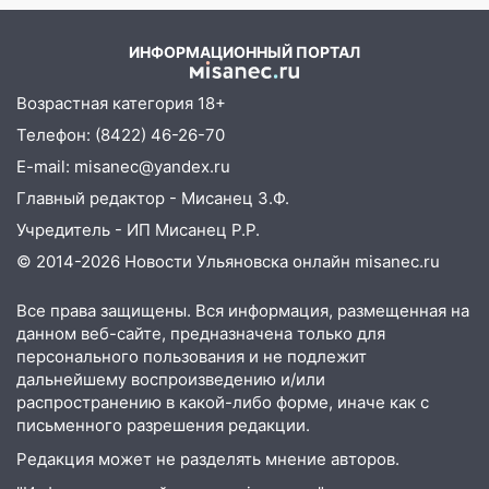
06:00
Под Ульяновском при развороте
пострадал 38-летний водитель
ИНФОРМАЦИОННЫЙ ПОРТАЛ
иномарки
05:00
«Каждая пятая женщина и каждый
Возрастная категория 18+
второй мужчина в мире сталкиваются с
Телефон: (8422) 46-26-70
алопецией»: врач рассказал, чем может
E-mail: misanec@yandex.ru
быть вызвано облысение и как с этим
справиться
Главный редактор - Мисанец З.Ф.
Учредитель - ИП Мисанец Р.Р.
03:30
Гороскоп на 7 августа: пятница
принесет прилив творческой энергии и
© 2014-2026 Новости Ульяновска онлайн
misanec.ru
отличные шансы исправить старые
ошибки
Все права защищены. Вся информация, размещенная на
данном веб-сайте, предназначена только для
06.08.2026
персонального пользования и не подлежит
23:20
Прогноз погоды на 7 августа в
дальнейшему воспроизведению и/или
Ульяновской области
распространению в какой-либо форме, иначе как с
письменного разрешения редакции.
20:04
Ульяновцев приглашают на забег,
Редакция может не разделять мнение авторов.
посвящённый Дню воздушного флота
России