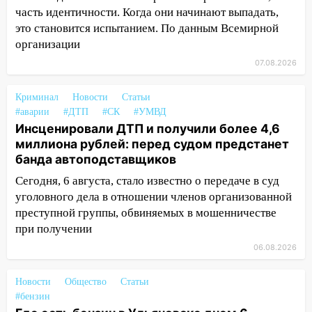
полностью уничтожил дачный дом и
часть идентичности. Когда они начинают выпадать,
сарай
это становится испытанием. По данным Всемирной
организации
11:38
В Госдуме предложили отменить
ЕГЭ с 2027 года
07.08.2026
11:25
В Ульяновске ИИ будет выявлять
Криминал
Новости
Статьи
нарушителей на контейнерных
#аварии
#ДТП
#СК
#УМВД
площадках
Инсценировали ДТП и получили более 4,6
11:20
Ульяновская шахматистка
миллиона рублей: перед судом предстанет
Валерия Клейменова выиграла два
банда автоподставщиков
золота в составе сборной мира
Сегодня, 6 августа, стало известно о передаче в суд
уголовного дела в отношении членов организованной
11:16
В Ульяновске открыли памятную
преступной группы, обвиняемых в мошенничестве
доску декабристу Кондратию Рылееву
при получении
10:40
В Ульяновске спасатели ночью
06.08.2026
нашли потерявшегося в заброшенных
садах 79-летнего мужчину
Новости
Общество
Статьи
10:26
На нескольких улицах Ульяновска
#бензин