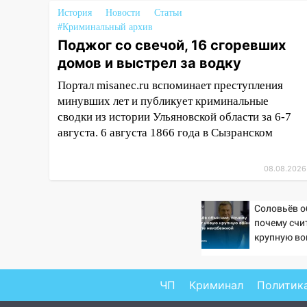
История
Новости
Статьи
18:11
Ульяновская область
#Криминальный архив
стала пилотным регионом
Поджог со свечой, 16 сгоревших
проекта «Культурное
домов и выстрел за водку
долголетие»
Портал misanec.ru вспоминает преступления
17:16
В реанимацию
минувших лет и публикует криминальные
Ульяновской областной
сводки из истории Ульяновской области за 6-7
больницы поступили шесть
августа. 6 августа 1866 года в Сызранском
новых аппаратов ИВЛ
16:51
В Чердаклинском районе
08.08.2026
ремонтируют дороги, ставят
остановки и проводят новое
освещение
Соловьёв о
почему счи
16:35
В Ульяновске установили
крупную во
ещё девять бункеров для
неизбежно
крупногабаритного мусора
16:26
ЧП
Криминал
Политик
В Ульяновске бесплатно
покажут матч «Волги» под