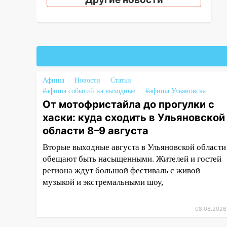
04:47
В Ульяновской области
объявили ракетную опасность:
звучат сирены
07.08.2026
20:40
Ульяновские аграрии
смогут купить тракторы с
Афиша
Новости
Статьи
отсрочкой платежа до декабря
#афиша событий на выходные
#афиша Ульяновска
19:34
В следственном
От мотофристайла до прогулки с
управлении состоялось
хаски: куда сходить в Ульяновской
торжественное мероприятие,
области 8–9 августа
приуроченное к празднованию
Дня сотрудника органов
Вторые выходные августа в Ульяновской области
следствия Российской
обещают быть насыщенными. Жителей и гостей
Федерации
региона ждут большой фестиваль с живой
музыкой и экстремальными шоу,
19:30
Ульяновцев приглашают
поддержать «Симбирскую
08.08.2026
чебурашку» на фестивале
«ФормАРТ»