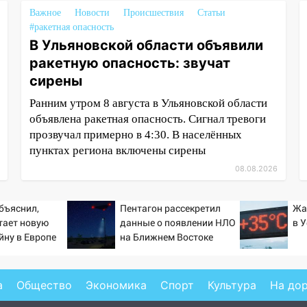
Важное
Новости
Происшествия
Статьи
#ракетная опасность
В Ульяновской области объявили
ракетную опасность: звучат
сирены
Ранним утром 8 августа в Ульяновской области
объявлена ракетная опасность. Сигнал тревоги
прозвучал примерно в 4:30. В населённых
пунктах региона включены сирены
08.08.2026
бъяснил,
Пентагон рассекретил
Жа
тает новую
данные о появлении НЛО
в 
йну в Европе
на Ближнем Востоке
й
а
Общество
Экономика
Спорт
Культура
На до