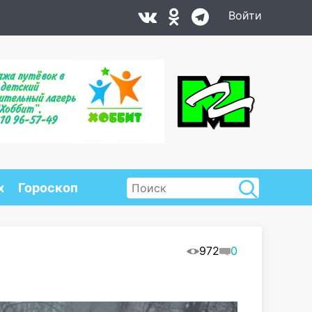
Войти
х
Гороскоп
972
0