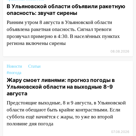
золота в составе сборной мира
В Ульяновской области объявили ракетную
опасность: звучат сирены
11:16
В Ульяновске открыли памятную
доску декабристу Кондратию Рылееву
Ранним утром 8 августа в Ульяновской области
объявлена ракетная опасность. Сигнал тревоги
10:40
В Ульяновске спасатели ночью
прозвучал примерно в 4:30. В населённых пунктах
нашли потерявшегося в заброшенных
региона включены сирены
садах 79-летнего мужчину
08.08.2026
10:26
На нескольких улицах Ульяновска
временно отключили холодную воду
Новости
Статьи
#погода
10:14
В Ульяновске двоих участников
Жару смоет ливнями: прогноз погоды в
коррупционной схемы при ЦГКБ
Ульяновской области на выходные 8-9
отправили в колонию на 7 и 8 лет
августа
09:52
Ночью беспилотники сбили над
Предстоящие выходные, 8 и 9 августа, в Ульяновской
соседними Татарстаном и Саратовской
области обещают быть крайне контрастными. Если
областью
суббота ещё начнётся с жары, то уже во второй
09:41
Диана Шурыгина уверовала в
половине дня погода
Бога в СИЗО
07.08.2026