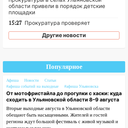
области привели в порядок детские
площадки
15:27
Прокуратура проверяет
капремонт школы в селе Кивать
Другие новости
15:08
В Кузоватово после прокурорской
проверки обновили разметку на
пешеходных переходах
14:40
На проспекте Гая в Ульяновске
Популярное
запретили остановку автомобилей на
50-метровом участке
Афиша
Новости
Статьи
14:22
В Новом городе 8 августа пройдет
#афиша событий на выходные
#афиша Ульяновска
большой фестиваль «Наше время» с
От мотофристайла до прогулки с хаски: куда
мотофристайлом и концертом
сходить в Ульяновской области 8–9 августа
«Мураками»
Вторые выходные августа в Ульяновской области
14:04
обещают быть насыщенными. Жителей и гостей
Жару смоет ливнями: прогноз
погоды в Ульяновской области на
региона ждут большой фестиваль с живой музыкой и