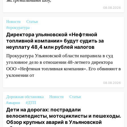
выходные 8-9 августа
экстремальными шоу,
08.08.2026
13:30
В Ульяновске транспортные
полицейские проведут акцию «Час
Новости
Статьи
пассажира»
#прокуратура
13:20
В Ульяновске за один день
Директора ульяновской «Нефтяной
обокрали женщину на пляже и
топливной компании» будут судить за
подростка в сквере
неуплату 48,4 млн рублей налогов
Прокуратура Ульяновской области направила в суд
13:01
В Димитровграде мужчина
уголовное дело в отношении 48-летнего директора
выбросил из машины страйкбольную
гранату: его задержали
ООО «Нефтяная топливная компания». Его обвиняют в
уклонении от
12:34
На Ульяновскую область
08.08.2026
надвигается сильнейшая непогода: град
и шквал до 27 м/с
Дорожная обстановка
Новости
Статьи
12:31
Ульяновец хотел купить иномарку
#аварии
#ДТП
из Европы и потерял 760 тысяч рублей
Дети на дорогах: пострадали
велосипедисты, мотоциклисты и пешеходы.
12:20
В Чердаклинском районе
Обзор крупных аварий в Ульяновской
столкнулись «Лада» и Chevrolet: