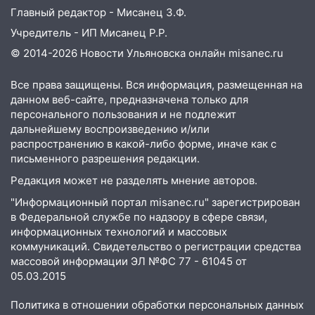
Главный редактор - Мисанец З.Ф.
отличные шансы исправить старые
ошибки
Учредитель - ИП Мисанец Р.Р.
06.08.2026
© 2014-2026 Новости Ульяновска онлайн
misanec.ru
23:20
Прогноз погоды на 7 августа в
Все права защищены. Вся информация, размещенная на
Ульяновской области
данном веб-сайте, предназначена только для
20:04
Ульяновцев приглашают на забег,
персонального пользования и не подлежит
посвящённый Дню воздушного флота
дальнейшему воспроизведению и/или
распространению в какой-либо форме, иначе как с
России
письменного разрешения редакции.
19:12
В Ульяновской области
Редакция может не разделять мнение авторов.
руководителя частной компании
наказали за сокрытие прошлого своего
"Информационный портал misanec.ru" зарегистрирован
сотрудник
в Федеральной службе по надзору в сфере связи,
информационных технологий и массовых
18:02
В Ульяновск едут звезды
коммуникаций. Свидетельство о регистрации средства
баскетбола!
массовой информации ЭЛ №ФС 77 - 61045 от
05.03.2015
17:08
Ульяновский областной суд
оставил в силе приговор руководству
Политика в отношении обработки персональных данных