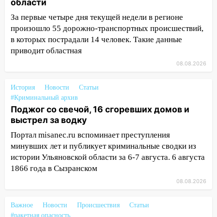
области
пострадал 14-летний подросток
За первые четыре дня текущей недели в регионе
12:00
Где есть бензин в Ульяновске 7
произошло 55 дорожно-транспортных происшествий,
августа: список АЗС
в которых пострадали 14 человек. Такие данные
приводит областная
11:50
Заснул рядом с ребёнком и
случайно задушил его: суд вынес
08.08.2026
приговор
История
Новости
Статьи
11:38
В Ленинском районе пожар
#Криминальный архив
полностью уничтожил дачный дом и
Поджог со свечой, 16 сгоревших домов и
сарай
выстрел за водку
11:38
В Госдуме предложили отменить
Портал misanec.ru вспоминает преступления
ЕГЭ с 2027 года
минувших лет и публикует криминальные сводки из
истории Ульяновской области за 6-7 августа. 6 августа
11:25
В Ульяновске ИИ будет выявлять
1866 года в Сызранском
нарушителей на контейнерных
площадках
08.08.2026
11:20
Ульяновская шахматистка
Важное
Новости
Происшествия
Статьи
Валерия Клейменова выиграла два
#ракетная опасность