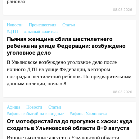
районах
Ульяновске останется закрытым до
08.08.2026
утра 10 августа
05:18
Судьба готовит сюрприз: гороскоп
Новости
Происшествия
Статьи
на 8 августа — кому повезет с
#ДТП
#пьяный водитель
деньгами, а кого ждет неожиданная
Пьяная женщина сбила шестилетнего
встреча
ребёнка на улице Федерации: возбуждено
уголовное дело
04:47
В Ульяновской области объявили
В Ульяновске возбуждено уголовное дело после
ракетную опасность: звучат сирены
ночного ДТП на улице Федерации, в котором
07.08.2026
пострадал шестилетний ребёнок. По предварительным
20:40
Ульяновские аграрии смогут
данным полиции, ночью 8
купить тракторы с отсрочкой платежа
08.08.2026
до декабря
19:34
В следственном управлении
Афиша
Новости
Статьи
состоялось торжественное
#афиша событий на выходные
#афиша Ульяновска
От мотофристайла до прогулки с хаски: куда
мероприятие, приуроченное к
сходить в Ульяновской области 8–9 августа
празднованию Дня сотрудника органов
следствия Российской Федерации
Вторые выходные августа в Ульяновской области