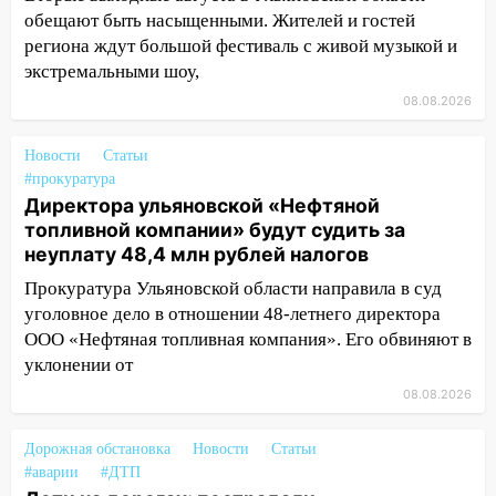
обещают быть насыщенными. Жителей и гостей
19:30
Ульяновцев приглашают
региона ждут большой фестиваль с живой музыкой и
поддержать «Симбирскую чебурашку»
экстремальными шоу,
на фестивале «ФормАРТ»
08.08.2026
18:11
Ульяновская область стала
пилотным регионом проекта
Новости
Статьи
«Культурное долголетие»
#прокуратура
17:23
Директора ульяновской «Нефтяной
Прогноз погоды в Ульяновской
топливной компании» будут судить за
области на 8 августа
неуплату 48,4 млн рублей налогов
17:16
В реанимацию Ульяновской
Прокуратура Ульяновской области направила в суд
областной больницы поступили шесть
уголовное дело в отношении 48-летнего директора
новых аппаратов ИВЛ
ООО «Нефтяная топливная компания». Его обвиняют в
16:51
В Чердаклинском районе
уклонении от
ремонтируют дороги, ставят остановки
08.08.2026
и проводят новое освещение
16:35
В Ульяновске установили ещё
Дорожная обстановка
Новости
Статьи
девять бункеров для крупногабаритного
#аварии
#ДТП