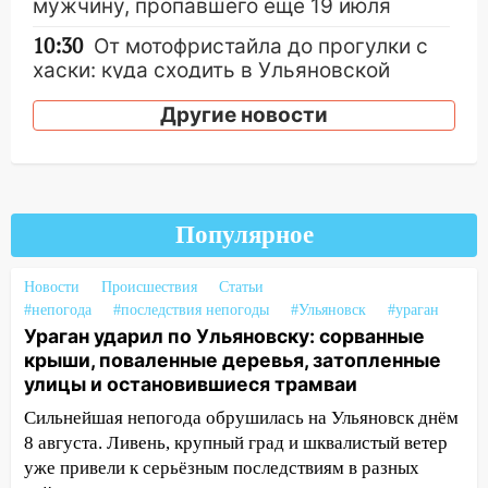
мужчину, пропавшего ещё 19 июля
10:30
От мотофристайла до прогулки с
хаски: куда сходить в Ульяновской
области 8–9 августа
Другие новости
10:11
Директора ульяновской
«Нефтяной топливной компании» будут
судить за неуплату 48,4 млн рублей
налогов
Популярное
09:28
Дети на дорогах: пострадали
велосипедисты, мотоциклисты и
Новости
Происшествия
Статьи
пешеходы. Обзор крупных аварий в
#непогода
#последствия непогоды
#Ульяновск
#ураган
Ульяновской области
Ураган ударил по Ульяновску: сорванные
08:30
Поджог со свечой, 16 сгоревших
крыши, поваленные деревья, затопленные
домов и выстрел за водку
улицы и остановившиеся трамваи
Сильнейшая непогода обрушилась на Ульяновск днём
07:50
Какая погоды будет днем 8
8 августа. Ливень, крупный град и шквалистый ветер
августа
уже привели к серьёзным последствиям в разных
06:45
Императорский мост в