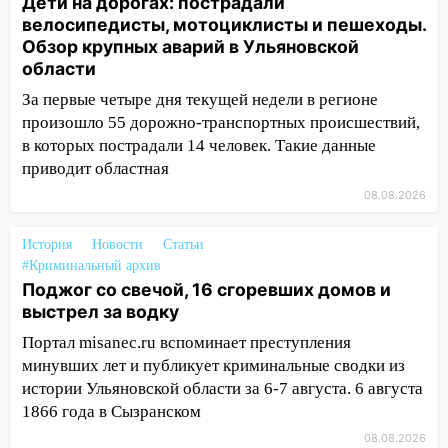
Дети на дорогах: пострадали
мусора
велосипедисты, мотоциклисты и пешеходы.
16:26
В Ульяновске бесплатно покажут
Обзор крупных аварий в Ульяновской
матч «Волги» под открытым небом
области
16:12
В Ульяновском госуниверситете
За первые четыре дня текущей недели в регионе
разработают отечественный прибор для
произошло 55 дорожно-транспортных происшествий,
цифровой ПЦР
в которых пострадали 14 человек. Такие данные
приводит областная
15:47
Ульяновцы могут вернуть деньги
08.08.2026
за абонементы закрывшегося фитнес-
клуба «Рекорд-Fitness»
История
Новости
Статьи
15:34
После вмешательства
#Криминальный архив
прокуратуры в селах Ульяновской
Поджог со свечой, 16 сгоревших домов и
области привели в порядок детские
выстрел за водку
площадки
Портал misanec.ru вспоминает преступления
15:27
Прокуратура проверяет
минувших лет и публикует криминальные сводки из
капремонт школы в селе Кивать
истории Ульяновской области за 6-7 августа. 6 августа
1866 года в Сызранском
15:08
В Кузоватово после прокурорской
08.08.2026
проверки обновили разметку на