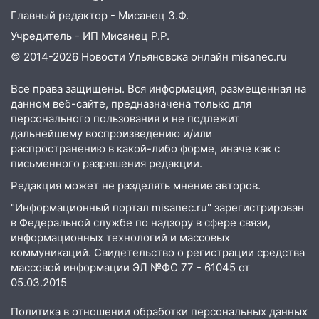
Главный редактор - Мисанец З.Ф.
13:01
В Димитровграде мужчина
Учредитель - ИП Мисанец Р.Р.
выбросил из машины страйкбольную
гранату: его задержали
© 2014-2026 Новости Ульяновска онлайн
misanec.ru
12:34
На Ульяновскую область
Все права защищены. Вся информация, размещенная на
надвигается сильнейшая непогода: град
данном веб-сайте, предназначена только для
и шквал до 27 м/с
персонального пользования и не подлежит
дальнейшему воспроизведению и/или
12:31
Ульяновец хотел купить иномарку
распространению в какой-либо форме, иначе как с
из Европы и потерял 760 тысяч рублей
письменного разрешения редакции.
12:20
В Чердаклинском районе
Редакция может не разделять мнение авторов.
столкнулись «Лада» и Chevrolet:
"Информационный портал misanec.ru" зарегистрирован
пострадал 14-летний подросток
в Федеральной службе по надзору в сфере связи,
информационных технологий и массовых
12:00
Где есть бензин в Ульяновске 7
коммуникаций. Свидетельство о регистрации средства
августа: список АЗС
массовой информации ЭЛ №ФС 77 - 61045 от
11:50
Заснул рядом с ребёнком и
05.03.2015
случайно задушил его: суд вынес
Политика в отношении обработки персональных данных
приговор