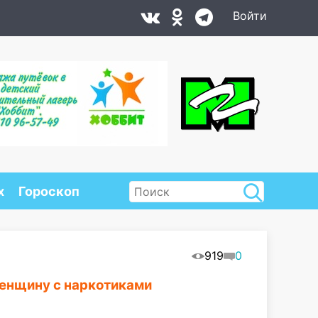
Войти
х
Гороскоп
919
0
енщину с наркотиками