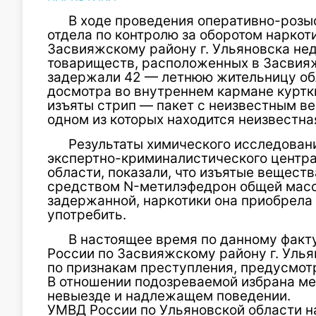
В ходе проведения оперативно-розы
отдела по контролю за оборотом нарко
Засвияжскому району г. Ульяновска нед
товариществ, расположенных в Засвияж
задержали 42 — летнюю жительницу обл
досмотра во внутреннем кармане курт
изъяты стрип — пакет с неизвестным в
одном из которых находится неизвестна
Результаты химического исследован
экспертно-криминалистического центр
области, показали, что изъятые вещест
средством N-метилэфедрон общей массо
задержанной, наркотики она приобрела
употребить.
В настоящее время по данному фак
России по Засвияжскому району г. Уль
по признакам преступления, предусмотр
В отношении подозреваемой избрана ме
невыезде и надлежащем поведении.
УМВД России по Ульяновской области на