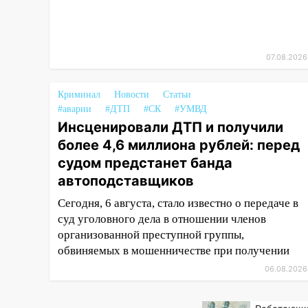
11:20
Ульяновская
шахматистка Валерия
Клейменова выиграла два
золота в составе сборной мира
07.08.2026
11:16
В Ульяновске открыли
памятную доску декабристу
Криминал
Новости
Статьи
Кондратию Рылееву
#аварии
#ДТП
#СК
#УМВД
Инсценировали ДТП и получили
10:40
В Ульяновске спасатели
более 4,6 миллиона рублей: перед
ночью нашли потерявшегося в
судом предстанет банда
заброшенных садах 79-летнего
мужчину
автоподставщиков
Сегодня, 6 августа, стало известно о передаче в
10:26
На нескольких улицах
суд уголовного дела в отношении членов
Ульяновска временно
отключили холодную воду
организованной преступной группы,
обвиняемых в мошенничестве при получении
10:14
В Ульяновске двоих
06.08.2026
участников коррупционной
схемы при ЦГКБ отправили в
колонию на 7 и 8 лет