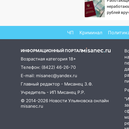
Работающи
неработающ
09:52
Ночью беспилотники
рублей вру
сбили над соседними
пенсионерам
Татарстаном и Саратовской
PrimaMedia
областью
ЧП
Криминал
Политик
09:41
Диана Шурыгина
уверовала в Бога в СИЗО
ИНФОРМАЦИОННЫЙ ПОРТАЛ
В
09:35
В Ульяновске директора
на
Возрастная категория 18+
фирмы будут судить за
п
Телефон: (8422) 46-26-70
неуплату налогов на 48 млн
д
рублей
р
E-mail: misanec@yandex.ru
п
Главный редактор - Мисанец З.Ф.
08:22
Подросток на питбайке
Р
сбил велосипедистку:
Учредитель - ИП Мисанец Р.Р.
пострадали двое
"
© 2014-2026 Новости Ульяновска онлайн
з
misanec.ru
07:20
Жара возвращается:
с
ожидается знойный и сухой
м
четверг
р