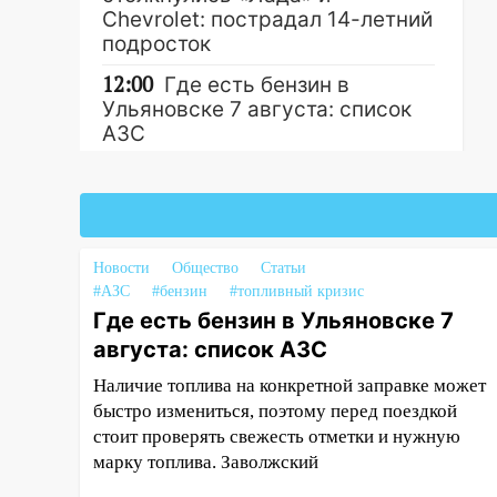
Chevrolet: пострадал 14-летний
подросток
12:00
Где есть бензин в
Ульяновске 7 августа: список
АЗС
11:50
Заснул рядом с ребёнком
и случайно задушил его: суд
Другие новости
вынес приговор
11:38
В Ленинском районе
Новости
Общество
Статьи
пожар полностью уничтожил
#АЗС
#бензин
#топливный кризис
дачный дом и сарай
Где есть бензин в Ульяновске 7
августа: список АЗС
11:38
В Госдуме предложили
отменить ЕГЭ с 2027 года
Наличие топлива на конкретной заправке может
быстро измениться, поэтому перед поездкой
11:25
В Ульяновске ИИ будет
стоит проверять свежесть отметки и нужную
выявлять нарушителей на
марку топлива. Заволжский
контейнерных площадках