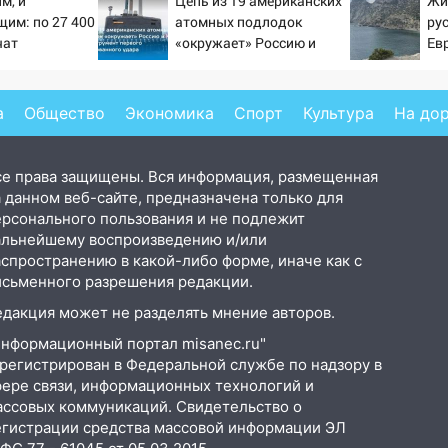
м, и
Цепь из 19 американских
Жи
им: по 27 400
атомных подлодок
ру
чат
«окружает» Россию и
Ев
 в сентябре -
Китай: это инструмент
.ru
первого массированного
удара
а
Общество
Экономика
Спорт
Культура
На до
се права защищены. Вся информация, размещенная
 данном веб-сайте, предназначена только для
ерсонального пользования и не подлежит
альнейшему воспроизведению и/или
аспространению в какой-либо форме, иначе как с
исьменного разрешения редакции.
едакция может не разделять мнение авторов.
Информационный портал misanec.ru"
арегистрирован в Федеральной службе по надзору в
фере связи, информационных технологий и
ассовых коммуникаций. Свидетельство о
егистрации средства массовой информации ЭЛ