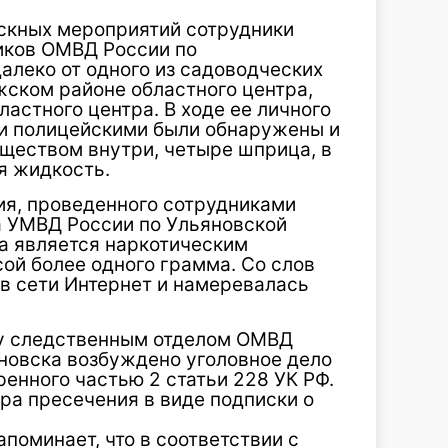
скных мероприятий сотрудники
тиков ОМВД России по
алеко от одного из садоводческих
ском районе областного центра,
астного центра. В ходе ее личного
ки полицейскими были обнаружены и
еществом внутри, четыре шприца, в
я жидкость.
ия, проведенного сотрудниками
а УМВД России по Ульяновской
ва является наркотическим
й более одного грамма. Со слов
 в сети Интернет и намеревалась
ту следственным отделом ОМВД
яновска возбуждено уголовное дело
енного частью 2 статьи 228 УК РФ.
ра пресечения в виде подписки о
поминает, что в соответствии с