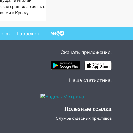
вущая в Италии
сская сравнила жизнь в
ропе и в Крыму
рогах
Гороскоп
Скачать приложение:
Наша статистика:
Полезные ссылки
Служба судебных приставов