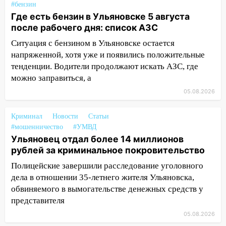
Чернышевского
#бензин
Где есть бензин в Ульяновске 5 августа
08:21
В Заволжском районе украли два
после рабочего дня: список АЗС
велосипеда
Ситуация с бензином в Ульяновске остается
07:18
В Ульяновск идет
напряженной, хотя уже и появились положительные
тридцатиградусная жара: какая будет
тенденции. Водители продолжают искать АЗС, где
погода в четверг
можно заправиться, а
05.08.2026
06:00
Четыре года борьбы: ульяновские
юристы помогли женщине засудить УК
за плесень на стенах
Криминал
Новости
Статьи
#мошенничество
#УМВД
05:00
Кому 6 августа звезды сулят
Ульяновец отдал более 14 миллионов
прибыль, а кому — испытания на
рублей за криминальное покровительство
прочность
Полицейские завершили расследование уголовного
05.08.2026
дела в отношении 35-летнего жителя Ульяновска,
22:58
Соцсети: на проспекте Тюленева
обвиняемого в вымогательстве денежных средств у
ДТП с мотоциклистом
представителя
05.08.2026
20:22
Мошенники обманули 92-летнюю