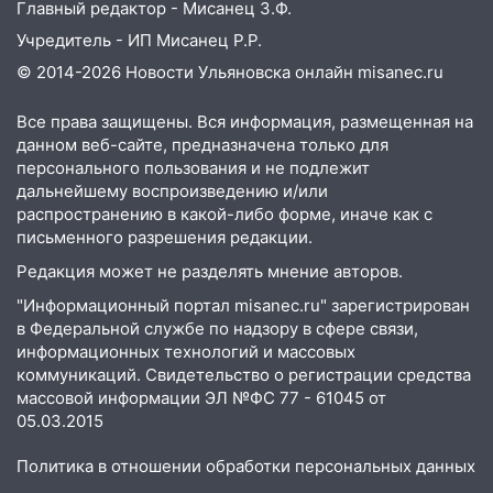
знакомым закончились для женщины
Главный редактор - Мисанец З.Ф.
больницей
Учредитель - ИП Мисанец Р.Р.
16:06
18-летняя девушка без прав
© 2014-2026 Новости Ульяновска онлайн
misanec.ru
перевернулась на мопеде и попала в
больницу
Все права защищены. Вся информация, размещенная на
данном веб-сайте, предназначена только для
15:59
Ульяновец отдал более 14
персонального пользования и не подлежит
миллионов рублей за криминальное
дальнейшему воспроизведению и/или
покровительство
распространению в какой-либо форме, иначе как с
письменного разрешения редакции.
15:32
На «кольце» кроссовер сбил 18-
летнего мопедиста
Редакция может не разделять мнение авторов.
"Информационный портал misanec.ru" зарегистрирован
15:00
В Ульяновске после тройного ДТП
в Федеральной службе по надзору в сфере связи,
госпитализировали 25-летнего байкера
информационных технологий и массовых
14:32
На Ульяновскую область
коммуникаций. Свидетельство о регистрации средства
надвигается жара
массовой информации ЭЛ №ФС 77 - 61045 от
05.03.2015
14:08
Пешеход переходил по «зебре»:
подробности серьезной аварии на
Политика в отношении обработки персональных данных
Фруктовой