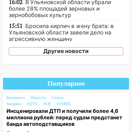
16:02
В Ульяновской области убрали
более 28% площадей зерновых и
зернобобовых культур
15:51
Бросила кирпич в жену брата: в
Ульяновской области завели дело на
агрессивную женщину
15:47
На улице Радищева сбили
Другие новости
курьера: крупная авария в Ульяновске
15:15
Проводил до квартиры и ограбил:
новый кавалер женщины оказался
рецидивистом
Популярное
14:26
В Ульяновске ограничат движение
по улице Ефремова
Криминал
Новости
Статьи
#аварии
#ДТП
#СК
#УМВД
14:23
67% ульяновцев готовы
Инсценировали ДТП и получили более 4,6
передумать увольняться, если им
миллиона рублей: перед судом предстанет
повысят зарплату
банда автоподставщиков