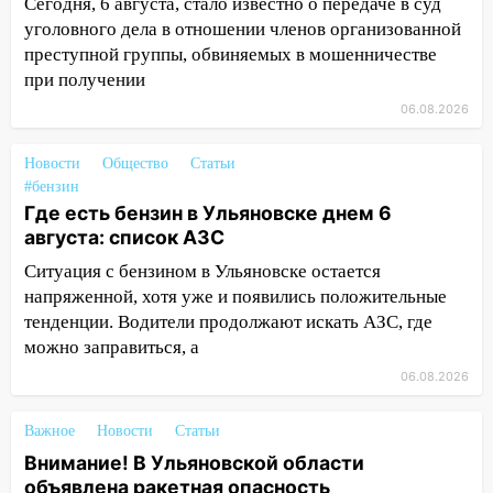
14:01
Инсценировали ДТП и получили
Сегодня, 6 августа, стало известно о передаче в суд
более 4,6 миллиона рублей: перед
уголовного дела в отношении членов организованной
судом предстанет банда
преступной группы, обвиняемых в мошенничестве
автоподставщиков
при получении
13:36
06.08.2026
В Инзе произошел крупный пожар
13:00
В суде защитили репутацию
Новости
Общество
Статьи
мужчины, которого необоснованно
#бензин
обвиняли в жестоком обращении с
Где есть бензин в Ульяновске днем 6
животными
августа: список АЗС
12:28
Миллион на «льготниках»: в
Ситуация с бензином в Ульяновске остается
Ульяновской области перевозчик
напряженной, хотя уже и появились положительные
провернул хитрую схему с чужими
тенденции. Водители продолжают искать АЗС, где
проездными
можно заправиться, а
12:10
06.08.2026
Ульяновский алиментщик накопил
120 тысяч долга
Важное
Новости
Статьи
11:49
Снят режим «Ракетная
Внимание! В Ульяновской области
опасность» на территории Ульяновской
объявлена ракетная опасность