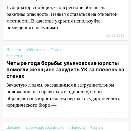
области
Губернатор сообщил, что в регионе объявлена
11:30
Кабмин РФ разрешил до 1 июля
ракетная опасность. Нельзя оставаться на открытой
2027 года импорт, выпуск и обращение
местности. В качестве укрытия используйте
бензина Евро 2, Евро 3, Евро 4
помещения с несущими
11:12
Соцсети: на Рябикова автомобиль
06.08.2026
врезался в забор
Новости
Общество
Статьи
10:27
Где есть бензин в Ульяновске
#юристы
днем 6 августа: список АЗС
Четыре года борьбы: ульяновские юристы
10:16
помогли женщине засудить УК за плесень на
Внимание! В Ульяновской области
стенах
объявлена ракетная опасность
Зачастую людям, оказавшимся в затруднительном
10:00
В Старомайнском районе утонул
положении, не справиться в одиночку, и они
51-летний мужчина
обращаются к юристам. Эксперты Государственного
09:50
В Ульяновске черный коршун
юридического бюро —
застрял в тепловозе
06.08.2026
09:44
Ульяновские спасатели помогли
юному велосипедисту на улице
Важное
Дорожная обстановка
Новости
Статьи