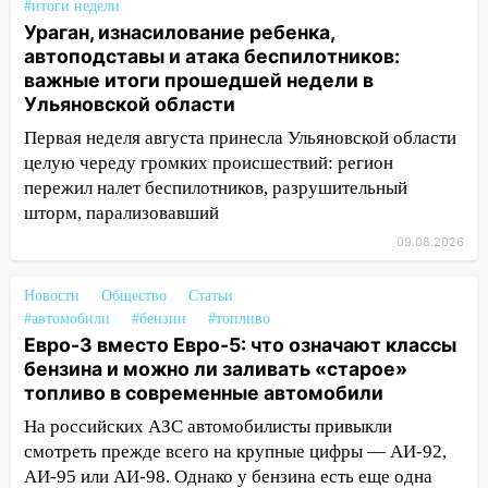
#итоги недели
Ураган, изнасилование ребенка,
14:26
Жители Ульяновска сами
автоподставы и атака беспилотников:
пытаются расчистить ливнёвки, не
важные итоги прошедшей недели в
дождавшись коммунальщиков
Ульяновской области
14:16
Шторм продолжает ломать город:
Первая неделя августа принесла Ульяновской области
на улице Любови Шевцовой рухнул
целую череду громких происшествий: регион
светофор
пережил налет беспилотников, разрушительный
14:14
шторм, парализовавший
Студента из Ульяновска обманули
мошенники под видом преподавателя
09.08.2026
14:12
Куда жаловаться ульяновцам на
Новости
Общество
Статьи
упавшее дерево или затопленную улицу
#автомобили
#бензин
#топливо
после непогоды
Евро-3 вместо Евро-5: что означают классы
13:59
В Новом городе ураганным
бензина и можно ли заливать «старое»
ветром сорвало опалубку со
топливо в современные автомобили
строящегося дома
На российских АЗС автомобилисты привыкли
смотреть прежде всего на крупные цифры — АИ-92,
13:54
В мэрии Ульяновска рассказали,
АИ-95 или АИ-98. Однако у бензина есть еще одна
как устраняют последствия мощного