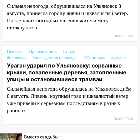
Сильная непогода, обрушившаяся на Ульяновск 8
13:15
Трижды «брал в долг» без спроса:
августа, принесла городу ливни и шквалистый ветер.
житель Вешкаймского района похитил у
После таких погодных явлений жители могут
знакомого 191 тысячу рублей
столкнуться с
13:14
Ураган оторвал светофор на
08.08.2026
проспекте Филатова в Ульяновске
13:12
Дерево пробило крышу дома на
Новости
Происшествия
Статьи
Новгородской в Ульяновске и рухнуло
#непогода
#последствия непогоды
#Ульяновск
#ураган
на электрощит
Ураган ударил по Ульяновску: сорванные
крыши, поваленные деревья, затопленные
13:10
В Заволжском районе дерево
улицы и остановившиеся трамваи
упало во дворе
Сильнейшая непогода обрушилась на Ульяновск днём
13:08
Ураган ударил по Ульяновску:
8 августа. Ливень, крупный град и шквалистый ветер
сорванные крыши, поваленные деревья,
уже привели к серьёзным последствиям в разных
затопленные улицы и остановившиеся
районах
трамваи
08.08.2026
12:17
Ульяновск накрыл крупный град:
после ливня город снова уходит под
Вместо свадьбы –