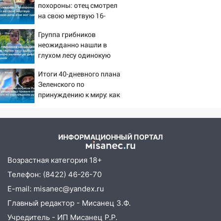
воду
похороны: отец смотрел
на свою мертвую 16-
12:12
Прокуратура взяла на контроль
летнюю дочь и не мог
ДТП с шестилетним ребёнком на улице
Группа грибников
сдержать слезы
Федерации
неожиданно нашли в
глухом лесу одинокую
12:01
Пьяная женщина сбила
испуганную маленькую
шестилетнего ребёнка на улице
Итоги 40-дневного плана
девочку с игрушкой
Федерации: возбуждено уголовное дело
Зеленского по
принуждению к миру: как
11:16
В Ульяновске ищут 37-летнего
ответила Россия, полный
мужчину, пропавшего ещё 19 июля
разбор провала операции
Украины от военкора
10:30
От мотофристайла до прогулки с
Коца
ИНФОРМАЦИОННЫЙ ПОРТАЛ
хаски: куда сходить в Ульяновской
области 8–9 августа
Возрастная категория 18+
10:11
Директора ульяновской
Телефон: (8422) 46-26-70
«Нефтяной топливной компании» будут
E-mail: misanec@yandex.ru
судить за неуплату 48,4 млн рублей
налогов
Главный редактор - Мисанец З.Ф.
Учредитель - ИП Мисанец Р.Р.
09:28
Дети на дорогах: пострадали