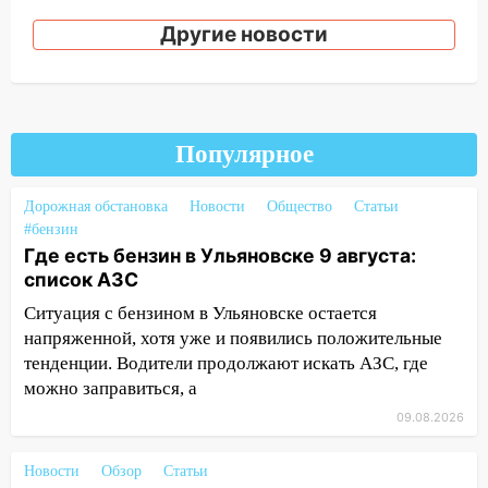
урагана 8 августа
Другие новости
16:38
Прогноз погоды в Ульяновской
области на 9 августа
16:34
Из-за мощной непогоды в
Ульяновске отменили фестиваль «Наше
Популярное
время»
16:17
Мелекесский район первым в
Дорожная обстановка
Новости
Общество
Статьи
Ульяновской области намолотил более
#бензин
100 тысяч тонн зерна
Где есть бензин в Ульяновске 9 августа:
список АЗС
15:17
В колледжи и техникумы
Ульяновской области подали более 10
Ситуация с бензином в Ульяновске остается
тысяч заявлений
напряженной, хотя уже и появились положительные
тенденции. Водители продолжают искать АЗС, где
15:04
Фоторепортаж с улиц Ульяновска
можно заправиться, а
после шторма: поваленные деревья и
затопленные улицы
09.08.2026
14:28
Ураган вырвал остановку на улице
Новости
Обзор
Статьи
Деева в Заволжье