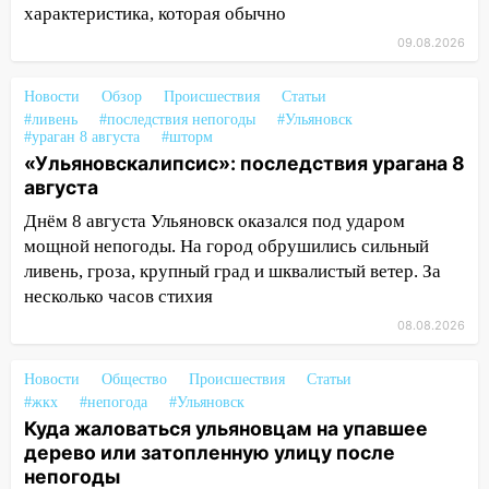
характеристика, которая обычно
шторма
09.08.2026
13:49
Стихия продолжает крушить
Ульяновск: дерево рухнуло на дом на
Новости
Обзор
Происшествия
Статьи
Орджоникидзе
#ливень
#последствия непогоды
#Ульяновск
#ураган 8 августа
#шторм
13:47
На Нижней Террасе мощным
«Ульяновскалипсис»: последствия урагана 8
ветром вырвало дерево с корнем
августа
13:46
Сильный ветер сорвал крышу с
Днём 8 августа Ульяновск оказался под ударом
СТО на проспекте Созидателей
мощной непогоды. На город обрушились сильный
13:35
ливень, гроза, крупный град и шквалистый ветер. За
Непогода продолжает бить по
транспорту: в Ульяновске трамвай
несколько часов стихия
сошёл с рельсов
08.08.2026
13:22
Упавшие деревья перекрыли
Новости
Общество
Происшествия
Статьи
дороги в Ульяновске: фото
#жкх
#непогода
#Ульяновск
13:17
Непогода в Ульяновске не
Куда жаловаться ульяновцам на упавшее
закончится сегодня: сильные ливни
дерево или затопленную улицу после
сохранятся 9 августа
непогоды