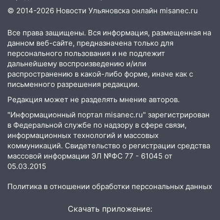
велосипедисты, мотоциклисты и
© 2014-2026 Новости Ульяновска онлайн
misanec.ru
пешеходы. Обзор крупных аварий в
Ульяновской области
Все права защищены. Вся информация, размещенная на
данном веб-сайте, предназначена только для
08:30
Поджог со свечой, 16 сгоревших
персонального пользования и не подлежит
домов и выстрел за водку
дальнейшему воспроизведению и/или
распространению в какой-либо форме, иначе как с
07:50
Какая погоды будет днем 8
письменного разрешения редакции.
августа
Редакция может не разделять мнение авторов.
06:45
Императорский мост в
"Информационный портал misanec.ru" зарегистрирован
Ульяновске останется закрытым до
в Федеральной службе по надзору в сфере связи,
утра 10 августа
информационных технологий и массовых
05:18
коммуникаций. Свидетельство о регистрации средства
Судьба готовит сюрприз: гороскоп
массовой информации ЭЛ №ФС 77 - 61045 от
на 8 августа — кому повезет с
05.03.2015
деньгами, а кого ждет неожиданная
встреча
Политика в отношении обработки персональных данных
04:47
В Ульяновской области объявили
ракетную опасность: звучат сирены
Скачать приложение: