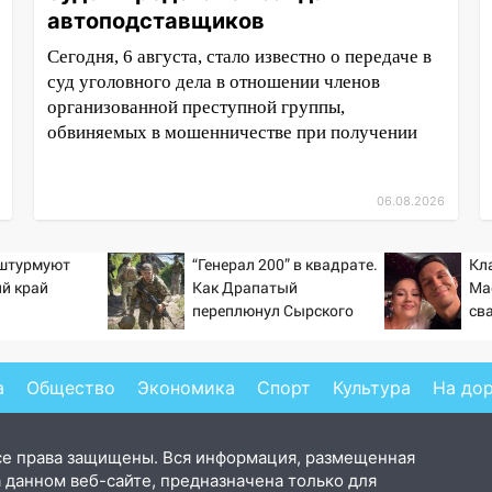
автоподставщиков
Сегодня, 6 августа, стало известно о передаче в
суд уголовного дела в отношении членов
организованной преступной группы,
обвиняемых в мошенничестве при получении
06.08.2026
 штурмуют
“Генерал 200” в квадрате.
Кл
й край
Как Драпатый
Ма
переплюнул Сырского
св
а
Общество
Экономика
Спорт
Культура
На до
се права защищены. Вся информация, размещенная
 данном веб-сайте, предназначена только для