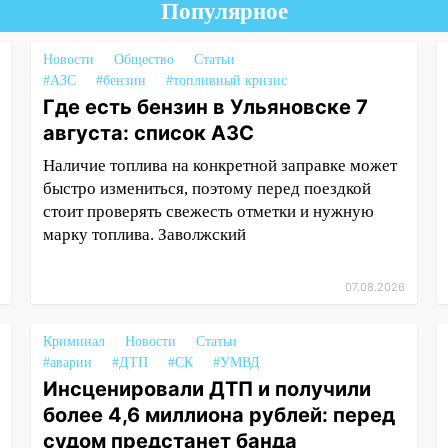
Популярное
Новости
Общество
Статьи
#АЗС
#бензин
#топливный кризис
Где есть бензин в Ульяновске 7
августа: список АЗС
Наличие топлива на конкретной заправке может
быстро измениться, поэтому перед поездкой
стоит проверять свежесть отметки и нужную
марку топлива. Заволжский
07.08.2026
Криминал
Новости
Статьи
#аварии
#ДТП
#СК
#УМВД
Инсценировали ДТП и получили
более 4,6 миллиона рублей: перед
судом предстанет банда