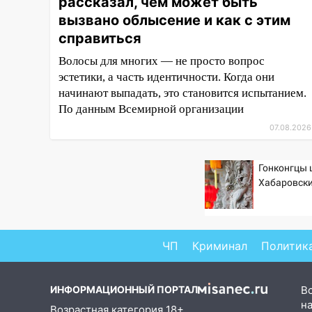
рассказал, чем может быть
16:35
В Ульяновске установили
ещё девять бункеров для
вызвано облысение и как с этим
крупногабаритного мусора
справиться
16:26
В Ульяновске бесплатно
Волосы для многих — не просто вопрос
покажут матч «Волги» под
эстетики, а часть идентичности. Когда они
открытым небом
начинают выпадать, это становится испытанием.
По данным Всемирной организации
16:12
В Ульяновском
госуниверситете разработают
07.08.2026
отечественный прибор для
цифровой ПЦР
Гонконгцы
Хабаровски
15:47
Ульяновцы могут
вернуть деньги за абонементы
закрывшегося фитнес-клуба
«Рекорд-Fitness»
ЧП
Криминал
Политик
15:34
После вмешательства
прокуратуры в селах
Ульяновской области привели
ИНФОРМАЦИОННЫЙ ПОРТАЛ
В
в порядок детские площадки
на
Возрастная категория 18+