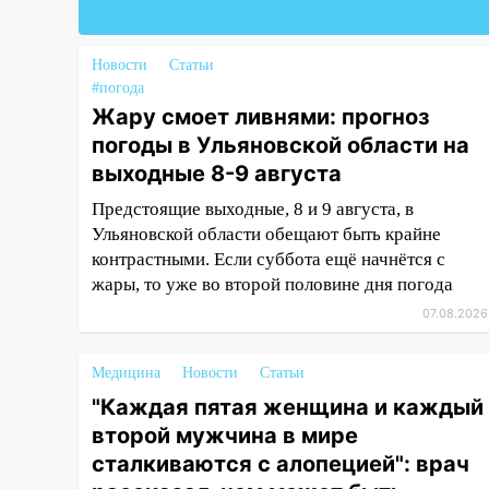
Федерации
19:30
Ульяновцев приглашают
поддержать «Симбирскую
Новости
Статьи
чебурашку» на фестивале
#погода
«ФормАРТ»
Жару смоет ливнями: прогноз
погоды в Ульяновской области на
18:11
Ульяновская область
выходные 8-9 августа
стала пилотным регионом
проекта «Культурное
Предстоящие выходные, 8 и 9 августа, в
долголетие»
Ульяновской области обещают быть крайне
контрастными. Если суббота ещё начнётся с
17:16
В реанимацию
жары, то уже во второй половине дня погода
Ульяновской областной
больницы поступили шесть
07.08.2026
новых аппаратов ИВЛ
Медицина
Новости
Статьи
16:51
В Чердаклинском районе
ремонтируют дороги, ставят
"Каждая пятая женщина и каждый
остановки и проводят новое
второй мужчина в мире
освещение
сталкиваются с алопецией": врач