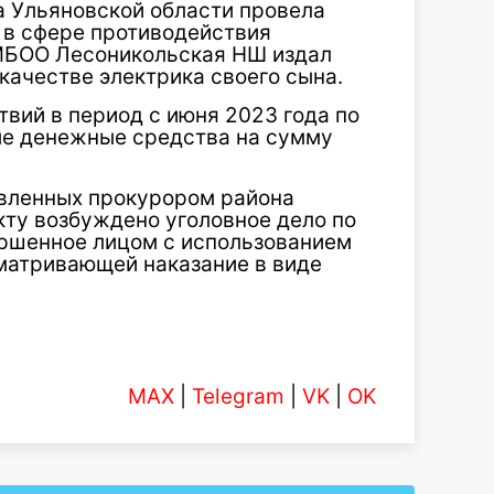
 Ульяновской области провела
 в сфере противодействия
 МБОО Лесоникольская НШ издал
 качестве электрика своего сына.
вий в период с июня 2023 года по
е денежные средства на сумму
авленных прокурором района
кту возбуждено уголовное дело по
вершенное лицом с использованием
матривающей наказание в виде
MAX
|
Telegram
|
VK
|
OK