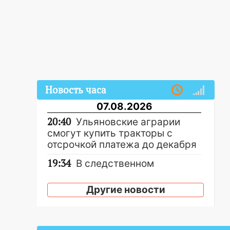
Новость часа
07.08.2026
20:40
Ульяновские аграрии
смогут купить тракторы с
отсрочкой платежа до декабря
19:34
В следственном
управлении состоялось
торжественное мероприятие,
Другие новости
приуроченное к празднованию
Дня сотрудника органов
следствия Российской