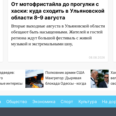
От мотофристайла до прогулки с
хаски: куда сходить в Ульяновской
области 8–9 августа
Вторые выходные августа в Ульяновской области
обещают быть насыщенными. Жителей и гостей
региона ждут большой фестиваль с живой
музыкой и экстремальными шоу,
08.08.2026
едведев:
Полковник армии США
Ха
го
Макгрегор: Дырявая
ве
ные интересы
блокада Одессы - когда
сво
же в командовании ВМФ
пр
России за это полетят
головы?
а
Общество
Экономика
Спорт
Культура
На до