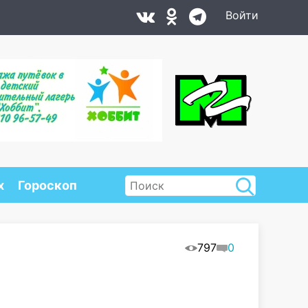
Войти
х
Гороскоп
797
0