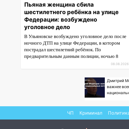
ульяновцам на упавшее дерево
Пьяная женщина сбила
или затопленную улицу после
шестилетнего ребёнка на улице
непогоды
Федерации: возбуждено
13:59
уголовное дело
В Новом городе
ураганным ветром сорвало
В Ульяновске возбуждено уголовное дело после
опалубку со строящегося дома
ночного ДТП на улице Федерации, в котором
13:54
пострадал шестилетний ребёнок. По
В мэрии Ульяновска
рассказали, как устраняют
предварительным данным полиции, ночью 8
последствия мощного шторма
08.08.2026
13:49
Стихия продолжает
крушить Ульяновск: дерево
Дмитрий М
рухнуло на дом на
важнее все
Орджоникидзе
националь
России
13:47
На Нижней Террасе
мощным ветром вырвало
ЧП
Криминал
Политик
дерево с корнем
13:46
Сильный ветер сорвал