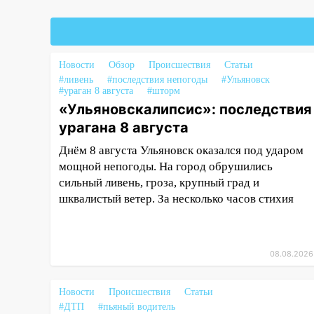
15:04
Фоторепортаж с улиц
Ульяновска после шторма:
поваленные деревья и
затопленные улицы
Новости
Обзор
Происшествия
Статьи
14:28
Ураган вырвал остановку
#ливень
#последствия непогоды
#Ульяновск
#ураган 8 августа
#шторм
на улице Деева в Заволжье
«Ульяновскалипсис»: последствия
14:26
Жители Ульяновска сами
урагана 8 августа
пытаются расчистить ливнёвки,
Днём 8 августа Ульяновск оказался под ударом
не дождавшись
мощной непогоды. На город обрушились
коммунальщиков
сильный ливень, гроза, крупный град и
14:16
Шторм продолжает
шквалистый ветер. За несколько часов стихия
ломать город: на улице Любови
Шевцовой рухнул светофор
14:14
Студента из Ульяновска
08.08.2026
обманули мошенники под
видом преподавателя
Новости
Происшествия
Статьи
14:12
Куда жаловаться
#ДТП
#пьяный водитель