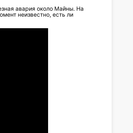
езная авария около Майны. На
мент неизвестно, есть ли