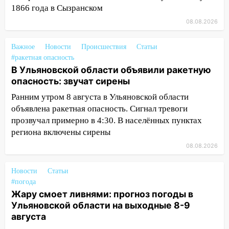
1866 года в Сызранском
13:20
В Ульяновске за один день
обокрали женщину на пляже и
08.08.2026
подростка в сквере
Важное
Новости
Происшествия
Статьи
13:01
В Димитровграде мужчина
#ракетная опасность
выбросил из машины страйкбольную
В Ульяновской области объявили ракетную
гранату: его задержали
опасность: звучат сирены
12:34
На Ульяновскую область
Ранним утром 8 августа в Ульяновской области
надвигается сильнейшая непогода: град
объявлена ракетная опасность. Сигнал тревоги
и шквал до 27 м/с
прозвучал примерно в 4:30. В населённых пунктах
региона включены сирены
12:31
Ульяновец хотел купить иномарку
из Европы и потерял 760 тысяч рублей
08.08.2026
12:20
В Чердаклинском районе
Новости
Статьи
столкнулись «Лада» и Chevrolet:
#погода
пострадал 14-летний подросток
Жару смоет ливнями: прогноз погоды в
Ульяновской области на выходные 8-9
12:00
Где есть бензин в Ульяновске 7
августа
августа: список АЗС