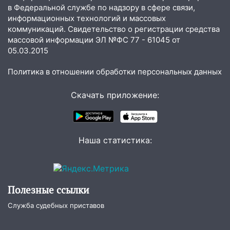
23:20
Прогноз погоды на 7 августа в
в Федеральной службе по надзору в сфере связи,
Ульяновской области
информационных технологий и массовых
коммуникаций. Свидетельство о регистрации средства
20:04
Ульяновцев приглашают на забег,
массовой информации ЭЛ №ФС 77 - 61045 от
посвящённый Дню воздушного флота
05.03.2015
России
Политика в отношении обработки персональных данных
19:12
В Ульяновской области
руководителя частной компании
Скачать приложение:
наказали за сокрытие прошлого своего
сотрудник
18:02
В Ульяновск едут звезды
баскетбола!
Наша статистика:
17:08
Ульяновский областной суд
оставил в силе приговор руководству
«УльяновскФармации» за махинации на
Полезные ссылки
3,2 млн рублей
Служба судебных приставов
16:09
Ветераны легкой атлетики из
Ульяновска успешно выступили на