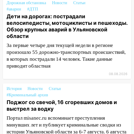
капремонт школы в селе Кивать
Дорожная обстановка
Новости
Статьи
#аварии
#ДТП
15:08
В Кузоватово после прокурорской
Дети на дорогах: пострадали
проверки обновили разметку на
велосипедисты, мотоциклисты и пешеходы.
пешеходных переходах
Обзор крупных аварий в Ульяновской
области
14:40
На проспекте Гая в Ульяновске
запретили остановку автомобилей на
За первые четыре дня текущей недели в регионе
50-метровом участке
произошло 55 дорожно-транспортных происшествий,
в которых пострадали 14 человек. Такие данные
14:22
В Новом городе 8 августа пройдет
приводит областная
большой фестиваль «Наше время» с
мотофристайлом и концертом
08.08.2026
«Мураками»
История
Новости
Статьи
14:04
Жару смоет ливнями: прогноз
#Криминальный архив
погоды в Ульяновской области на
Поджог со свечой, 16 сгоревших домов и
выходные 8-9 августа
выстрел за водку
13:30
В Ульяновске транспортные
Портал misanec.ru вспоминает преступления
полицейские проведут акцию «Час
минувших лет и публикует криминальные сводки из
пассажира»
истории Ульяновской области за 6-7 августа. 6 августа