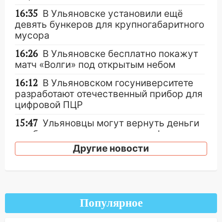
16:35
В Ульяновске установили ещё
девять бункеров для крупногабаритного
мусора
16:26
В Ульяновске бесплатно покажут
матч «Волги» под открытым небом
16:12
В Ульяновском госуниверситете
разработают отечественный прибор для
цифровой ПЦР
15:47
Ульяновцы могут вернуть деньги
за абонементы закрывшегося фитнес-
клуба «Рекорд-Fitness»
Другие новости
15:34
После вмешательства
прокуратуры в селах Ульяновской
области привели в порядок детские
площадки
Популярное
15:27
Прокуратура проверяет