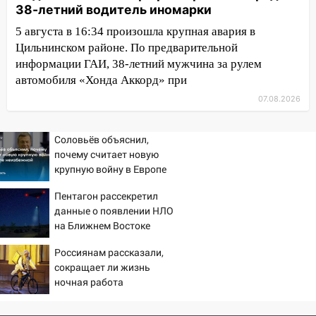
10:40
В Ульяновске спасатели ночью
38-летний водитель иномарки
нашли потерявшегося в заброшенных
5 августа в 16:34 произошла крупная авария в
садах 79-летнего мужчину
Цильнинском районе. По предварительной
10:26
На нескольких улицах Ульяновска
информации ГАИ, 38-летний мужчина за рулем
временно отключили холодную воду
автомобиля «Хонда Аккорд» при
07.08.2026
10:14
В Ульяновске двоих участников
коррупционной схемы при ЦГКБ
отправили в колонию на 7 и 8 лет
Соловьёв объяснил,
почему считает новую
09:52
Ночью беспилотники сбили над
крупную войну в Европе
соседними Татарстаном и Саратовской
неизбежной
областью
Пентагон рассекретил
данные о появлении НЛО
09:41
Диана Шурыгина уверовала в
на Ближнем Востоке
Бога в СИЗО
Россиянам рассказали,
09:35
В Ульяновске директора фирмы
сокращает ли жизнь
будут судить за неуплату налогов на 48
ночная работа
млн рублей