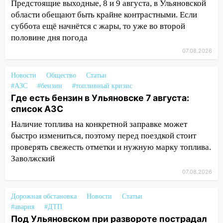
Предстоящие выходные, 8 и 9 августа, в Ульяновской
11:50
Заснул рядом с ребёнком и
области обещают быть крайне контрастными. Если
случайно задушил его: суд вынес
суббота ещё начнётся с жары, то уже во второй
приговор
половине дня погода
11:38
В Ленинском районе пожар
07.08.2026
полностью уничтожил дачный дом и
сарай
Новости
Общество
Статьи
#АЗС
#бензин
#топливный кризис
11:38
В Госдуме предложили отменить
Где есть бензин в Ульяновске 7 августа:
ЕГЭ с 2027 года
список АЗС
11:25
В Ульяновске ИИ будет выявлять
Наличие топлива на конкретной заправке может
нарушителей на контейнерных
быстро измениться, поэтому перед поездкой стоит
площадках
проверять свежесть отметки и нужную марку топлива.
11:20
Ульяновская шахматистка
Заволжский
Валерия Клейменова выиграла два
07.08.2026
золота в составе сборной мира
Дорожная обстановка
11:16
Новости
Статьи
В Ульяновске открыли памятную
#авария
#ДТП
доску декабристу Кондратию Рылееву
Под Ульяновском при развороте пострадал