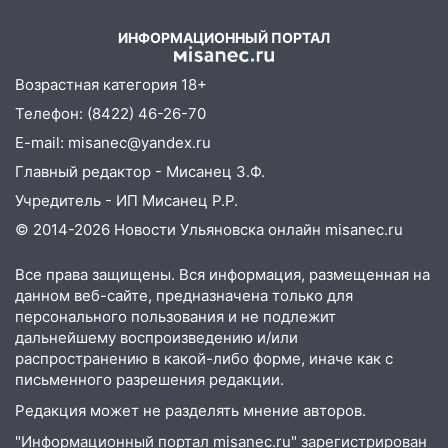
08:22
Подросток на питбайке сбил
велосипедистку: пострадали двое
ИНФОРМАЦИОННЫЙ ПОРТАЛ
07:20
Жара возвращается: ожидается
знойный и сухой четверг
Возрастная категория 18+
Телефон: (8422) 46-26-70
06:00
Под Ульяновском при развороте
E-mail: misanec@yandex.ru
пострадал 38-летний водитель
иномарки
Главный редактор - Мисанец З.Ф.
Учредитель - ИП Мисанец Р.Р.
05:00
«Каждая пятая женщина и каждый
второй мужчина в мире сталкиваются с
© 2014-2026 Новости Ульяновска онлайн
misanec.ru
алопецией»: врач рассказал, чем может
быть вызвано облысение и как с этим
Все права защищены. Вся информация, размещенная на
справиться
данном веб-сайте, предназначена только для
персонального пользования и не подлежит
03:30
Гороскоп на 7 августа: пятница
дальнейшему воспроизведению и/или
принесет прилив творческой энергии и
распространению в какой-либо форме, иначе как с
отличные шансы исправить старые
письменного разрешения редакции.
ошибки
Редакция может не разделять мнение авторов.
06.08.2026
"Информационный портал misanec.ru" зарегистрирован